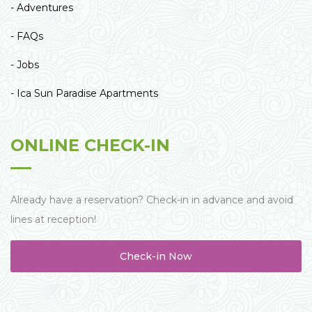
- Adventures
- FAQs
- Jobs
- Ica Sun Paradise Apartments
ONLINE CHECK-IN
Already have a reservation? Check-in in advance and avoid
lines at reception!
Check-in Now