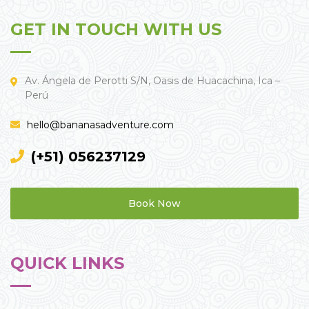
GET IN TOUCH WITH US
Av. Ángela de Perotti S/N, Oasis de Huacachina, Ica –
Perú
hello@bananasadventure.com
(+51) 056237129
Book Now
QUICK LINKS