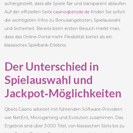
sichergestellt, dass alle Spiele fair und transparent ablaufen.
Auf der offiziellen Seite
casinoqbetsde.de
finden Sie sofort
die wichtigsten Infos zu Bonusangeboten, Spielauswahl
und Sicherheit. Bereits beim ersten Besuch merkt man,
dass das Online‑Portal mehr Flexibilität bietet als ein
klassisches Spielbank‑Erlebnis.
Der Unterschied in
Spielauswahl und
Jackpot‑Möglichkeiten
Qbets Casino arbeitet mit führenden Software‑Providern
wie NetEnt, Microgaming und Evolution zusammen. Das
Ergebnis sind über 3 000 Titel, von klassischen Slots bis zu