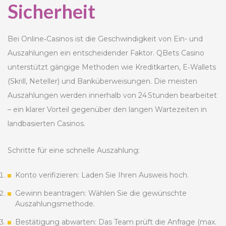
Sicherheit
Bei Online‑Casinos ist die Geschwindigkeit von Ein- und
Auszahlungen ein entscheidender Faktor. QBets Casino
unterstützt gängige Methoden wie Kreditkarten, E‑Wallets
(Skrill, Neteller) und Banküberweisungen. Die meisten
Auszahlungen werden innerhalb von 24 Stunden bearbeitet
– ein klarer Vorteil gegenüber den langen Wartezeiten in
landbasierten Casinos.
Schritte für eine schnelle Auszahlung:
Konto verifizieren: Laden Sie Ihren Ausweis hoch.
Gewinn beantragen: Wählen Sie die gewünschte
Auszahlungsmethode.
Bestätigung abwarten: Das Team prüft die Anfrage (max.