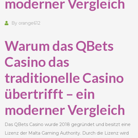
moderner Vergleich
flexibles
diariamente.
By orange612
Warum das QBets
Casino das
traditionelle Casino
übertrifft – ein
moderner Vergleich
Das QBets Casino wurde 2018 gegründet und besitzt eine
Lizenz der Malta Gaming Authority. Durch die Lizenz wird