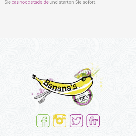
Sie
casinoqbetsde.de
und starten Sie sofort.