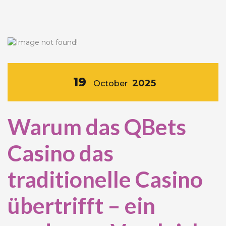
usarla
da una
Il ritmo
la
competencias
de
en
modalità
resta
atención
atractivas
dispositivos
all’altra
juegos.
serrato
y el
y
móviles.
seguendo
e non
momento
servicios
El
il tuo
concede
exacto
innovadores
contenido
ritmo,
pause
para
accesibles
describe
senza
inutili.
actuar.
a
el
passaggi
È
Es
través
19
2025
October
proceso
superflui.
pensato
ideal si
de
de
È una
per chi
te
mejores
instalación,
proposta
ama
atraen
casinos
la
Warum das QBets
adatta
decidere
experiencias
online
compatibilidad
a chi
in
rápidas
Peru
y el
vuole
fretta
con
para
Casino das
acceso
giocare
e
tensión
participantes
a las
in
convivere
constante.
interesados
traditionelle Casino
funciones
modo
con la
en
principales
fluido
pressione.
experiencias
desde
e
digitales
übertrifft – ein
la app.
senza
completas
distrazioni.
y