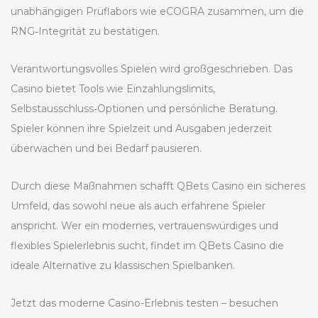
unabhängigen Prüflabors wie eCOGRA zusammen, um die
RNG‑Integrität zu bestätigen.
Verantwortungsvolles Spielen wird großgeschrieben. Das
Casino bietet Tools wie Einzahlungslimits,
Selbstausschluss‑Optionen und persönliche Beratung.
Spieler können ihre Spielzeit und Ausgaben jederzeit
überwachen und bei Bedarf pausieren.
Durch diese Maßnahmen schafft QBets Casino ein sicheres
Umfeld, das sowohl neue als auch erfahrene Spieler
anspricht. Wer ein modernes, vertrauenswürdiges und
flexibles Spielerlebnis sucht, findet im QBets Casino die
ideale Alternative zu klassischen Spielbanken.
Jetzt das moderne Casino-Erlebnis testen – besuchen