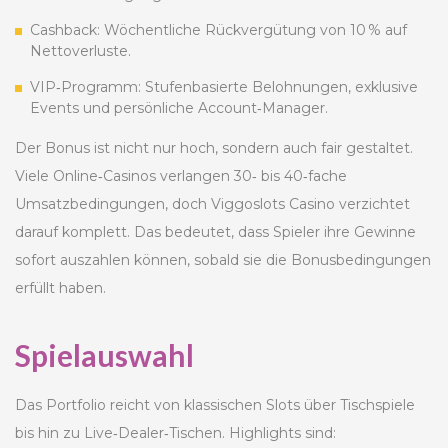
Cashback: Wöchentliche Rückvergütung von 10 % auf
Nettoverluste.
VIP‑Programm: Stufenbasierte Belohnungen, exklusive
Events und persönliche Account‑Manager.
Der Bonus ist nicht nur hoch, sondern auch fair gestaltet.
Viele Online‑Casinos verlangen 30‑ bis 40‑fache
Umsatzbedingungen, doch Viggoslots Casino verzichtet
darauf komplett. Das bedeutet, dass Spieler ihre Gewinne
sofort auszahlen können, sobald sie die Bonusbedingungen
erfüllt haben.
Spielauswahl
Das Portfolio reicht von klassischen Slots über Tischspiele
bis hin zu Live‑Dealer‑Tischen. Highlights sind: