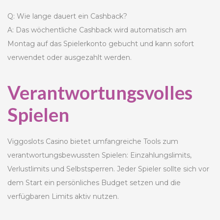
Q: Wie lange dauert ein Cashback?
A: Das wöchentliche Cashback wird automatisch am
Montag auf das Spielerkonto gebucht und kann sofort
verwendet oder ausgezahlt werden.
Verantwortungsvolles
Spielen
Viggoslots Casino bietet umfangreiche Tools zum
verantwortungsbewussten Spielen: Einzahlungslimits,
Verlustlimits und Selbstsperren. Jeder Spieler sollte sich vor
dem Start ein persönliches Budget setzen und die
verfügbaren Limits aktiv nutzen.