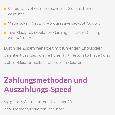
Starburst (NetEnt) – ein schneller Slot mit hoher
Volatilität.
Mega Joker (NetEnt) – progressive Jackpot‑Option.
Live Blackjack (Evolution Gaming) – echter Dealer per
Video‑Stream.
Durch die Zusammenarbeit mit führenden Entwicklern
garantiert das Casino eine hohe RTP (Return to Player) und
stabile Bildraten, selbst auf mobilen Geräten.
Zahlungsmethoden und
Auszahlungs‑Speed
Viggoslots Casino unterstützt über 20
Zahlungsmöglichkeiten, darunter: