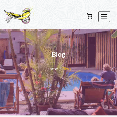
La
Dentro
La
Con
Las
Con
1
opción
casinozer
sfida
forest
plataformas
win
, los
inkabet
trovi
parte
arrow
recreativas
descargar
un
usuarios
con
entras
modernas
se
ambiente
chicken
en un
permiten
pueden
explica
di
Blog
royal
,
juego
a
acceder
en
gioco
dove
donde
numerosos
esta
che
a
ogni
cada
usuarios
página
privilegia
Home
/
Blog
round
decisión
explorar
diferentes
con
scelte
spinge
marca
ingresos
mercados
detalles
immediate
a
el
adicionales,
sobre
e
de
scegliere
ritmo
gracias
cómo
accesso
se
de la
a
apuestas
obtener
diretto
rischiare
partida.
promociones
y una
la
ai titoli
ancora
La
constantes,
aplicación
principali.
amplia
o
mecánica
sistemas
y
Passi
fermarsi.
premia
seguros,
selección