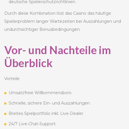
deutsche Spielerschutzrichtlinien.
Durch diese Kombination löst das Casino das häufige
Spielerproblem langer Wartezeiten bei Auszahlungen und
undurchsichtiger Bonusbedingungen.
Vor- und Nachteile im
Überblick
Vorteile
Umsatzfreie Willkommensboni.
Schnelle, sichere Ein- und Auszahlungen.
Breites Spielportfolio inkl. Live‑Dealer.
24/7 Live‑Chat‑Support.