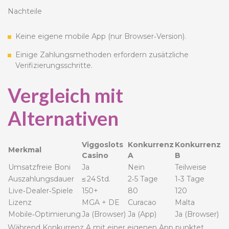
Nachteile
Keine eigene mobile App (nur Browser‑Version).
Einige Zahlungsmethoden erfordern zusätzliche
Verifizierungsschritte.
Vergleich mit
Alternativen
Viggoslots
Konkurrenz
Konkurrenz
Merkmal
Casino
A
B
Umsatzfreie Boni
Ja
Nein
Teilweise
Auszahlungsdauer
≤ 24 Std.
2‑5 Tage
1‑3 Tage
Live‑Dealer‑Spiele
150+
80
120
Lizenz
MGA + DE
Curacao
Malta
Mobile‑Optimierung
Ja (Browser)
Ja (App)
Ja (Browser)
Während Konkurrenz A mit einer eigenen App punktet,