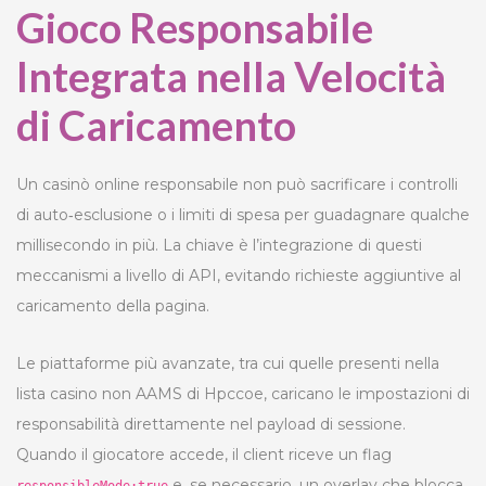
Gioco Responsabile
Integrata nella Velocità
di Caricamento
Un casinò online responsabile non può sacrificare i controlli
di auto‑esclusione o i limiti di spesa per guadagnare qualche
millisecondo in più. La chiave è l’integrazione di questi
meccanismi a livello di API, evitando richieste aggiuntive al
caricamento della pagina.
Le piattaforme più avanzate, tra cui quelle presenti nella
lista casino non AAMS di Hpccoe, caricano le impostazioni di
responsabilità direttamente nel payload di sessione.
Quando il giocatore accede, il client riceve un flag
e, se necessario, un overlay che blocca