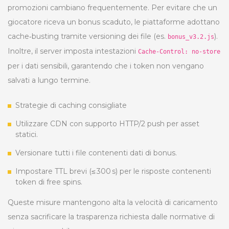
promozioni cambiano frequentemente. Per evitare che un
giocatore riceva un bonus scaduto, le piattaforme adottano
cache‑busting tramite versioning dei file (es.
).
bonus_v3.2.js
Inoltre, il server imposta intestazioni
Cache-Control: no‑store
per i dati sensibili, garantendo che i token non vengano
salvati a lungo termine.
Strategie di caching consigliate
Utilizzare CDN con supporto HTTP/2 push per asset
statici.
Versionare tutti i file contenenti dati di bonus.
Impostare TTL brevi (≤ 300 s) per le risposte contenenti
token di free spins.
Queste misure mantengono alta la velocità di caricamento
senza sacrificare la trasparenza richiesta dalle normative di