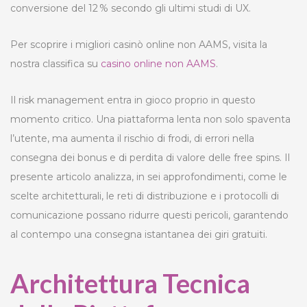
conversione del 12 % secondo gli ultimi studi di UX.
Per scoprire i migliori casinò online non AAMS, visita la
nostra classifica su
casino online non AAMS
.
Il risk management entra in gioco proprio in questo
momento critico. Una piattaforma lenta non solo spaventa
l’utente, ma aumenta il rischio di frodi, di errori nella
consegna dei bonus e di perdita di valore delle free spins. Il
presente articolo analizza, in sei approfondimenti, come le
scelte architetturali, le reti di distribuzione e i protocolli di
comunicazione possano ridurre questi pericoli, garantendo
al contempo una consegna istantanea dei giri gratuiti.
Architettura Tecnica