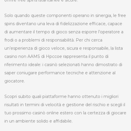
offrire free spins istantanee e sicure.
Solo quando queste componenti operano in sinergia, le free
spins diventano una leva di fidelizzazione efficace, capace
di aumentare il tempo di gioco senza esporre l’operatore a
frodi o a problemi di responsabilità. Per chi cerca
un’esperienza di gioco veloce, sicura e responsabile, la lista
casino non AAMS di Hpccoe rappresenta il punto di
riferimento ideale: i casinò selezionati hanno dimostrato di
saper coniugare performance tecniche e attenzione al
giocatore.
Scopri subito quali piattaforme hanno ottenuto i migliori
risultati in termini di velocità e gestione del rischio e scegli il
tuo prossimo casinò online estero con la certezza di giocare
in un ambiente solido e affidabile.