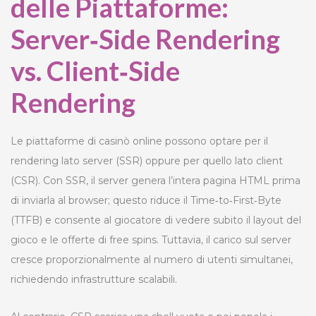
delle Piattaforme:
Server‑Side Rendering
vs. Client‑Side
Rendering
Le piattaforme di casinò online possono optare per il
rendering lato server (SSR) oppure per quello lato client
(CSR). Con SSR, il server genera l’intera pagina HTML prima
di inviarla al browser; questo riduce il Time‑to‑First‑Byte
(TTFB) e consente al giocatore di vedere subito il layout del
gioco e le offerte di free spins. Tuttavia, il carico sul server
cresce proporzionalmente al numero di utenti simultanei,
richiedendo infrastrutture scalabili.