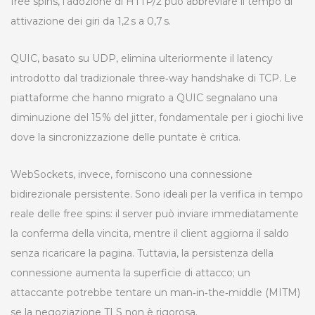
free spins, l’adozione di HTTP/2 può abbreviare il tempo di
attivazione dei giri da 1,2 s a 0,7 s.
QUIC, basato su UDP, elimina ulteriormente il latency
introdotto dal tradizionale three‑way handshake di TCP. Le
piattaforme che hanno migrato a QUIC segnalano una
diminuzione del 15 % del jitter, fondamentale per i giochi live
dove la sincronizzazione delle puntate è critica.
WebSockets, invece, forniscono una connessione
bidirezionale persistente. Sono ideali per la verifica in tempo
reale delle free spins: il server può inviare immediatamente
la conferma della vincita, mentre il client aggiorna il saldo
senza ricaricare la pagina. Tuttavia, la persistenza della
connessione aumenta la superficie di attacco; un
attaccante potrebbe tentare un man‑in‑the‑middle (MITM)
se la negoziazione TLS non è rigorosa.