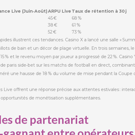
ance Live (Juin‑Août)
ARPU Live
Taux de rétention à 30 j
45 €
68 %
38 €
61 %
52 €
73 %
pides illustrent ces tendances. Casino X a lancé une salle « Sum
llots de bain et un décor de plage virtuelle. En trois semaines, 
15 % et le revenu moyen par joueur a progressé de 22 %. Casino Y,
e paris side‑bet sur les matchs de football en direct, combinant 
généré une hausse de 18 % du volume de mise pendant la Coupe
s Live offrent une réponse précise aux attentes estivales : inter
 opportunités de monétisation supplémentaires.
es de partenariat
‑gagnant entre opérateurs