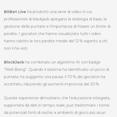
BitBet Live
ha prodotto una serie di video in cui
professionisti di blackjack spiegano la strategia di base, la
gestione delle puntate e l’importanza di fissare un limite di
perdita. I giocatori che hanno visualizzato tutti i video
hanno ridotto le loro perdite medie del 12 % rispetto a chi
non li ha visti.
BlockJack
ha combinato un algoritmo AI con badge
“Well‑Being”. Quando il sistema ha identificato un picco di
puntata, ha suggerito una pausa; il 70 % dei giocatori ha
accettato, riducendo gli aumenti improvvisi del 20 %.
Queste esperienze dimostrano che l’educazione integrata,
supportata da dati in tempo reale, può trasformare i tornei
da potenziali fonti di rischio a ambienti di gioco più sicuri.