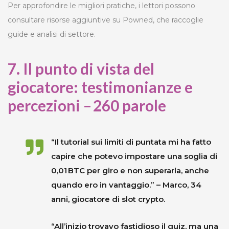
Per approfondire le migliori pratiche, i lettori possono
consultare risorse aggiuntive su Powned, che raccoglie
guide e analisi di settore.
7. Il punto di vista del
giocatore: testimonianze e
percezioni – 260 parole
“Il tutorial sui limiti di puntata mi ha fatto
capire che potevo impostare una soglia di
0,01 BTC per giro e non superarla, anche
quando ero in vantaggio.” – Marco, 34
anni, giocatore di slot crypto.
“All’inizio trovavo fastidioso il quiz, ma una