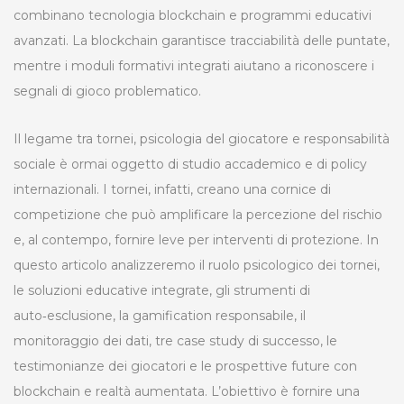
combinano tecnologia blockchain e programmi educativi
avanzati. La blockchain garantisce tracciabilità delle puntate,
mentre i moduli formativi integrati aiutano a riconoscere i
segnali di gioco problematico.
Il legame tra tornei, psicologia del giocatore e responsabilità
sociale è ormai oggetto di studio accademico e di policy
internazionali. I tornei, infatti, creano una cornice di
competizione che può amplificare la percezione del rischio
e, al contempo, fornire leve per interventi di protezione. In
questo articolo analizzeremo il ruolo psicologico dei tornei,
le soluzioni educative integrate, gli strumenti di
auto‑esclusione, la gamification responsabile, il
monitoraggio dei dati, tre case study di successo, le
testimonianze dei giocatori e le prospettive future con
blockchain e realtà aumentata. L’obiettivo è fornire una