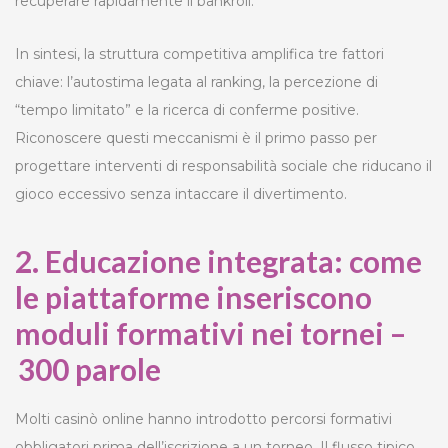
recuperare rapidamente il bankroll.
In sintesi, la struttura competitiva amplifica tre fattori
chiave: l’autostima legata al ranking, la percezione di
“tempo limitato” e la ricerca di conferme positive.
Riconoscere questi meccanismi è il primo passo per
progettare interventi di responsabilità sociale che riducano il
gioco eccessivo senza intaccare il divertimento.
2. Educazione integrata: come
le piattaforme inseriscono
moduli formativi nei tornei –
300 parole
Molti casinò online hanno introdotto percorsi formativi
obbligatori prima dell’iscrizione a un torneo. Il flusso tipico