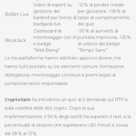
Video di esperti su
-12 % di perdite medie
gestione del
per giocatore, +18 % di
BitBet Live
bankroll per tornei di
tasso di completamento
blackjack live
dei quiz
Dashboard di
-20 % di aumenti di
monitoraggio con AI
puntata improvvisi, +25 %
BlockJack
e badge
di utilizzo dei badge
“Well‑Being”
“Tempo Sano”
Le tre piattaforme hanno adottato approcci diversi, ma
hanno tutti puntato su tre elementi comuni: formazione
obbligatoria, monitoraggio continuo e premi legati al
comportamento responsabile.
CryptoSpin
ha introdotto un quiz di 5 domande sul RTP e
sulla volatilità delle slot crypto. Dopo la sua
implementazione, il 94 % degli iscritti ha superato il test, e la
percentuale di sessioni che superavano i 60 minuti è scesa
dal 28 % al 13 %.