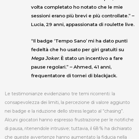
volta completato ho notato che le mie
sessioni erano più brevi e più controllate.” –
Lucia, 29 anni, appassionata di roulette live.
“Il badge ‘Tempo Sano’ mi ha dato punti
fedeltà che ho usato per giri gratuiti su
Mega Joker
. È stato un incentivo a fare
pause regolari.” – Ahmed, 41 anni,
frequentatore di tornei di blackjack.
Le testimonianze evidenziano tre temi ricorrenti: la
consapevolezza dei limiti, la percezione di valore aggiunto
nei badge e la riduzione dello stress legato al “chasing”.
Alcuni giocatori hanno espresso frustrazione per le notifiche
di pausa, ritenendole intrusive; tuttavia, il 68 % ha dichiarato
che queste avvertenze hanno aumentato la fiducia nella