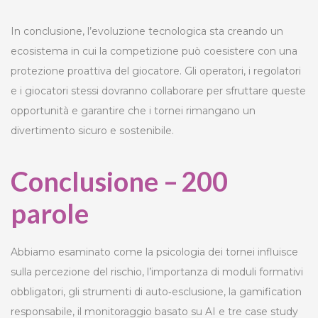
In conclusione, l’evoluzione tecnologica sta creando un
ecosistema in cui la competizione può coesistere con una
protezione proattiva del giocatore. Gli operatori, i regolatori
e i giocatori stessi dovranno collaborare per sfruttare queste
opportunità e garantire che i tornei rimangano un
divertimento sicuro e sostenibile.
Conclusione – 200
parole
Abbiamo esaminato come la psicologia dei tornei influisce
sulla percezione del rischio, l’importanza di moduli formativi
obbligatori, gli strumenti di auto‑esclusione, la gamification
responsabile, il monitoraggio basato su AI e tre case study