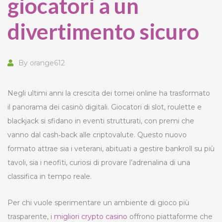
giocatori a un
flexibles
diariamente.
divertimento sicuro
By orange612
Negli ultimi anni la crescita dei tornei online ha trasformato
il panorama dei casinò digitali. Giocatori di slot, roulette e
blackjack si sfidano in eventi strutturati, con premi che
vanno dal cash‑back alle criptovalute. Questo nuovo
formato attrae sia i veterani, abituati a gestire bankroll su più
tavoli, sia i neofiti, curiosi di provare l’adrenalina di una
classifica in tempo reale.
Per chi vuole sperimentare un ambiente di gioco più
trasparente, i
migliori crypto casino
offrono piattaforme che