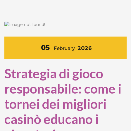
usarla
da una
Il ritmo
la
competencias
de
en
modalità
resta
atención
atractivas
dispositivos
all’altra
juegos.
serrato
y el
y
móviles.
seguendo
e non
momento
servicios
El
il tuo
concede
exacto
innovadores
contenido
ritmo,
pause
para
accesibles
describe
senza
inutili.
actuar.
a
el
passaggi
È
Es
través
05
2026
February
proceso
superflui.
pensato
ideal si
de
de
È una
per chi
te
mejores
instalación,
proposta
ama
atraen
casinos
la
Strategia di gioco
adatta
decidere
experiencias
online
compatibilidad
a chi
in
rápidas
Peru
y el
vuole
fretta
con
para
responsabile: come i
acceso
giocare
e
tensión
participantes
a las
in
convivere
constante.
interesados
tornei dei migliori
funciones
modo
con la
en
principales
fluido
pressione.
experiencias
desde
e
digitales
casinò educano i
la app.
senza
completas
distrazioni.
y