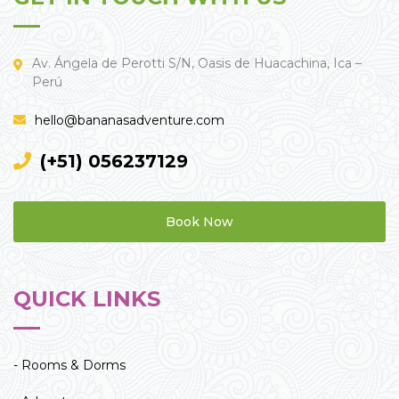
Av. Ángela de Perotti S/N, Oasis de Huacachina, Ica –
Perú
hello@bananasadventure.com
(+51) 056237129
Book Now
QUICK LINKS
- Rooms & Dorms