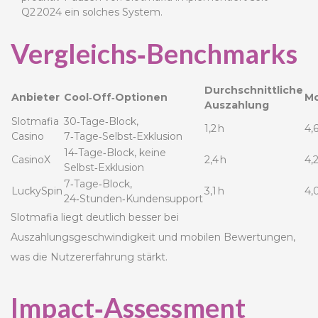
Q2 2024 ein solches System.
Vergleichs‑Benchmarks
Durchschnittliche
Anbieter
Cool‑Off‑Optionen
Mo
Auszahlung
Slotmafia
30‑Tage‑Block,
1,2 h
4,
Casino
7‑Tage‑Selbst‑Exklusion
14‑Tage‑Block, keine
CasinoX
2,4 h
4,
Selbst‑Exklusion
7‑Tage‑Block,
LuckySpin
3,1 h
4,
24‑Stunden‑Kundensupport
Slotmafia liegt deutlich besser bei
Auszahlungsgeschwindigkeit und mobilen Bewertungen,
was die Nutzererfahrung stärkt.
Impact‑Assessment