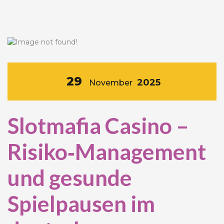
usarla
da una
Il ritmo
la
competencias
de
en
modalità
resta
atención
atractivas
dispositivos
all’altra
juegos.
serrato
y el
y
móviles.
seguendo
e non
momento
servicios
El
il tuo
concede
exacto
innovadores
contenido
ritmo,
pause
para
accesibles
describe
senza
inutili.
actuar.
a
el
passaggi
È
Es
través
29
2025
November
proceso
superflui.
pensato
ideal si
de
de
È una
per chi
te
mejores
instalación,
proposta
ama
atraen
casinos
la
Slotmafia Casino –
adatta
decidere
experiencias
online
compatibilidad
a chi
in
rápidas
Peru
y el
vuole
fretta
con
para
Risiko‑Management
acceso
giocare
e
tensión
participantes
a las
in
convivere
constante.
interesados
und gesunde
funciones
modo
con la
en
principales
fluido
pressione.
experiencias
desde
e
digitales
Spielpausen im
la app.
senza
completas
distrazioni.
y