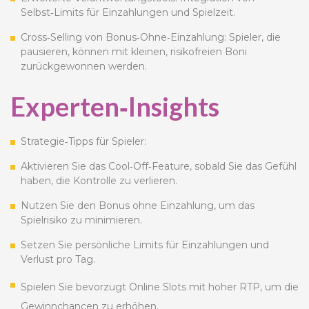
Selbst‑Limits für Einzahlungen und Spielzeit.
Cross‑Selling von Bonus‑Ohne‑Einzahlung: Spieler, die
pausieren, können mit kleinen, risikofreien Boni
zurückgewonnen werden.
Experten‑Insights
Strategie‑Tipps für Spieler:
Aktivieren Sie das Cool‑Off‑Feature, sobald Sie das Gefühl
haben, die Kontrolle zu verlieren.
Nutzen Sie den Bonus ohne Einzahlung, um das
Spielrisiko zu minimieren.
Setzen Sie persönliche Limits für Einzahlungen und
Verlust pro Tag.
Spielen Sie bevorzugt Online Slots mit hoher RTP, um die
Gewinnchancen zu erhöhen.