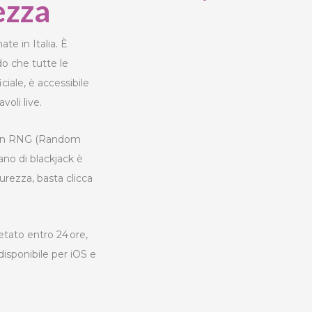
ezza
e in Italia. È
o che tutte le
ciale, è accessibile
voli live.
da un RNG (Random
no di blackjack è
urezza, basta clicca
tato entro 24 ore,
disponibile per iOS e