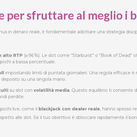
e per sfruttare al meglio i 
nus in denaro reale, è fondamentale adottare una strategia discip
n alto RTP
(≥ 96 %). Le slot come “Starburst” o “Book of Dead” off
 giochi a bassa percentuale.
ll
impostando limiti di puntata giornalieri. Una regola efficace
o deposito su una singola mano.
tuiti
su slot con
volatilità media
. Questo equilibrio ti consente d
andi perdite.
giochi live, come il
blackjack con dealer reale
, hanno spesso re
ispetto alle slot. Se il tuo obiettivo è sbloccare rapidamente il bo