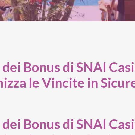
 dei Bonus di SNAI Cas
zza le Vincite in Sicur
 dei Bonus di SNAI Cas