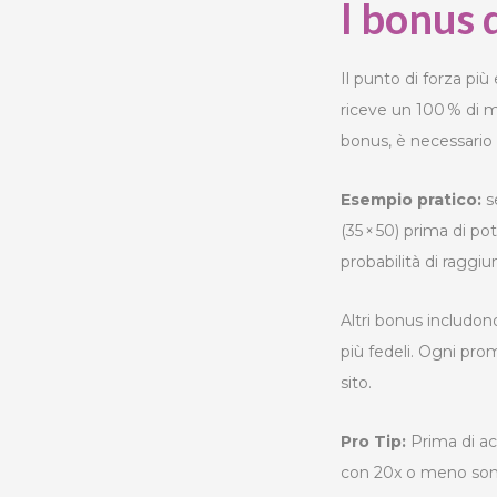
I bonus 
Il punto di forza pi
riceve un 100 % di m
bonus, è necessario 
Esempio pratico:
s
(35 × 50) prima di po
probabilità di raggiu
Altri bonus includon
più fedeli. Ogni pro
sito.
Pro Tip:
Prima di ac
con 20x o meno sono 