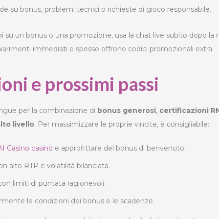
 su bonus, problemi tecnici o richieste di gioco responsabile.
i su un bonus o una promozione, usa la chat live subito dopo la re
iarimenti immediati e spesso offrono codici promozionali extra.
oni e prossimi passi
tingue per la combinazione di
bonus generosi
,
certificazioni RN
lto livello
. Per massimizzare le proprie vincite, è consigliabile:
I Casino casinò
e approfittare del bonus di benvenuto.
n alto RTP e volatilità bilanciata.
 con limiti di puntata ragionevoli.
armente le condizioni dei bonus e le scadenze.