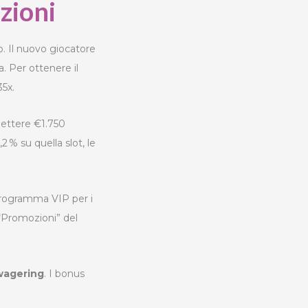
zioni
o. Il nuovo giocatore
. Per ottenere il
5x.
mettere €1.750
2 % su quella slot, le
 programma VIP per i
 “Promozioni” del
 wagering
. I bonus