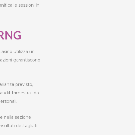
ifica le sessioni in
i RNG
asino utilizza un
icazioni garantiscono
varianza previsto,
audit trimestrali da
ersonali.
te nella sezione
sultati dettagliati.