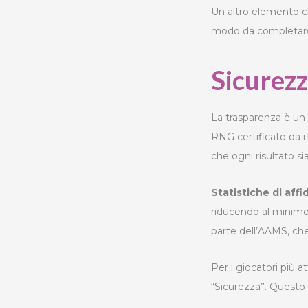
Un altro elemento ch
modo da completare 
Sicurezz
La trasparenza è un 
RNG certificato da iT
che ogni risultato sia
Statistiche di affid
riducendo al minimo l
parte dell’AAMS, che
Per i giocatori più a
“Sicurezza”. Questo d