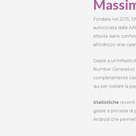
Massimi
Fondata nel 2015, SN
autorizzata dalla A
attività siano conform
all’indirizzo snai-cas
Grazie a un’infrastr
Number Generator) t
completamente casual
qui per visitare la pa
Statistiche
recenti
grazie a processi di
Android che permet