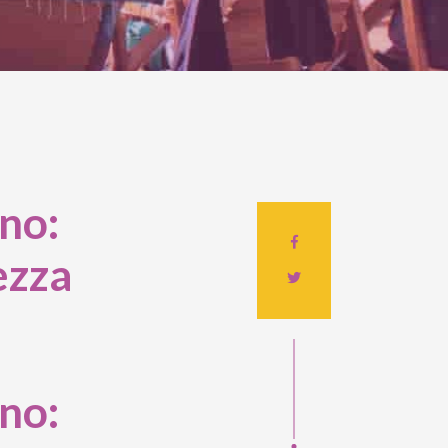
ino:
ezza
ino: