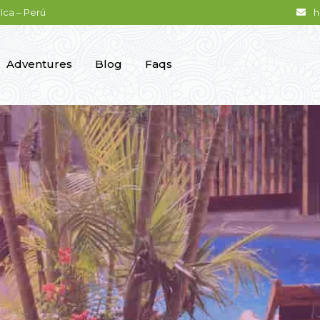
Ica – Perú
h
Adventures
Blog
Faqs
La opción
inkabet descarga
Dentro
casinozer
trovi un 
La sfida parte con
chicken 
Con
forest arrow
entras en
Las plataformas recreativ
Con
1 win
, los usuarios pu
con detalles sobre cómo obt
privilegia scelte immediate e
spinge a scegliere se rischia
decisión marca el ritmo de 
numerosos usuarios explorar
mercados de apuestas y un
en dispositivos móviles. El 
principali. Passi da una moda
ritmo resta serrato e non co
premia la atención y el mo
gracias a promociones cons
proceso de instalación, la c
ritmo, senza passaggi super
juegos.
pensato per chi ama decider
Es ideal si te atraen experi
competencias atractivas y 
las funciones principales de
a chi vuole giocare in modo 
la pressione.
constante.
accesibles a través de
mejo
para participantes interesad
completas y flexibles diari