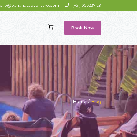
ello@bananasadventure.com
(+51) 056237129
Book Now
r
se explica en esta página
ambiente di gioco che
royal
, dove ogni round
 un juego donde cada
as modernas permiten a
eden acceder a diferentes
ener la aplicación y usarla
 accesso diretto ai titoli
re ancora o fermarsi. Il
la partida. La mecánica
 ingresos adicionales,
a amplia selección de
contenido describe el
lità all’altra seguendo il tuo
ncede pause inutili. È
mento exacto para actuar.
tantes, sistemas seguros,
ompatibilidad y el acceso a
flui. È una proposta adatta
e in fretta e convivere con
encias rápidas con tensión
servicios innovadores
sde la app.
fluido e senza distrazioni.
res casinos online Peru
os en experiencias digitales
amente.
Home
/
Blog