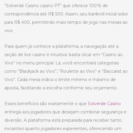
“Solverde Casino casino PT” que oferece 100 % de
correspondência até R$ 500. Assim, seu bankroll inicial sobe
para R$ 400, permitindo mais tempo de jogo nas mesas ao
vivo.
Para quem já conhece a plataforma, a navegação até a
seção de live casino é intuitiva: basta clicar em “Casino ao
Vivo” no menu principal. Lá, você encontrará categorias
como “Blackjack ao Vivo”, “Roulette ao Vivo” e “Baccarat ao
Vivo”. Cada mesa indica o limite mínimo e máximo de
aposta, facilitando a escolha conforme seu orçamento.
Esses benefícios são exatamente o que
Solverde Casino
entrega aos jogadores que desejam combinar segurança e
diversão. A plataforma está preparada para receber tanto
iniciantes quanto jogadores experientes, oferecendo um