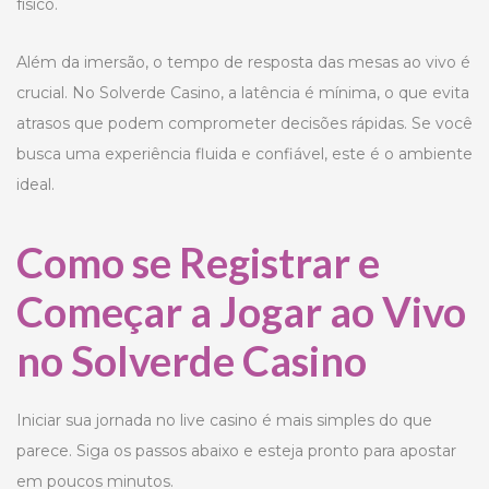
físico.
Além da imersão, o tempo de resposta das mesas ao vivo é
crucial. No Solverde Casino, a latência é mínima, o que evita
atrasos que podem comprometer decisões rápidas. Se você
busca uma experiência fluida e confiável, este é o ambiente
ideal.
Como se Registrar e
Começar a Jogar ao Vivo
no Solverde Casino
Iniciar sua jornada no live casino é mais simples do que
parece. Siga os passos abaixo e esteja pronto para apostar
em poucos minutos.