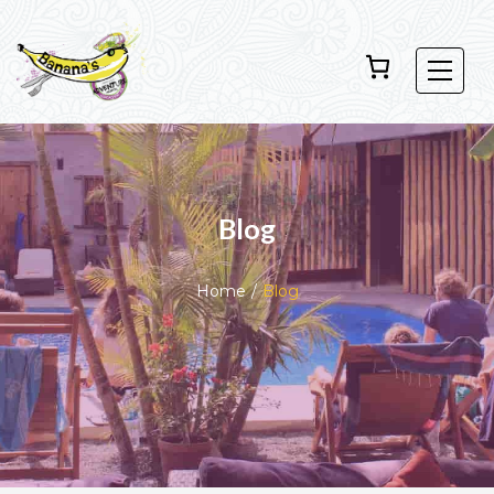
La
Dentro
La
Con
Las
Con
1
opción
casinozer
sfida
forest
plataformas
win
, los
inkabet
trovi
parte
arrow
recreativas
descargar
un
usuarios
con
entras
modernas
se
ambiente
chicken
en un
permiten
pueden
explica
di
Blog
royal
,
juego
a
acceder
en
gioco
dove
donde
numerosos
esta
che
a
ogni
cada
usuarios
página
privilegia
Home
/
Blog
round
decisión
explorar
diferentes
con
scelte
spinge
marca
ingresos
mercados
detalles
immediate
a
el
adicionales,
sobre
e
de
scegliere
ritmo
gracias
cómo
accesso
se
de la
a
apuestas
obtener
diretto
rischiare
partida.
promociones
y una
la
ai titoli
ancora
La
constantes,
aplicación
principali.
amplia
o
mecánica
sistemas
y
Passi
fermarsi.
premia
seguros,
selección