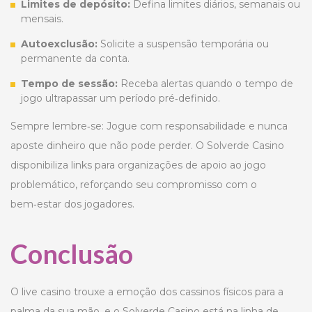
Limites de depósito:
Defina limites diários, semanais ou
mensais.
Autoexclusão:
Solicite a suspensão temporária ou
permanente da conta.
Tempo de sessão:
Receba alertas quando o tempo de
jogo ultrapassar um período pré‑definido.
Sempre lembre‑se: Jogue com responsabilidade e nunca
aposte dinheiro que não pode perder. O Solverde Casino
disponibiliza links para organizações de apoio ao jogo
problemático, reforçando seu compromisso com o
bem‑estar dos jogadores.
Conclusão
O live casino trouxe a emoção dos cassinos físicos para a
palma da sua mão, e o Solverde Casino está na linha de