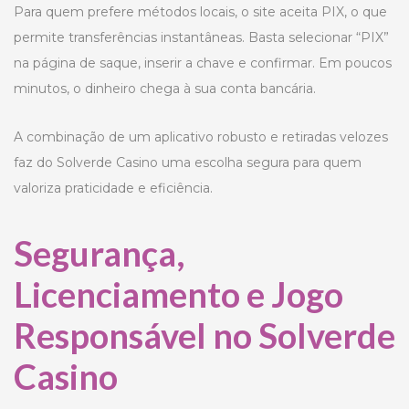
Para quem prefere métodos locais, o site aceita PIX, o que
permite transferências instantâneas. Basta selecionar “PIX”
na página de saque, inserir a chave e confirmar. Em poucos
minutos, o dinheiro chega à sua conta bancária.
A combinação de um aplicativo robusto e retiradas velozes
faz do Solverde Casino uma escolha segura para quem
valoriza praticidade e eficiência.
Segurança,
Licenciamento e Jogo
Responsável no Solverde
Casino