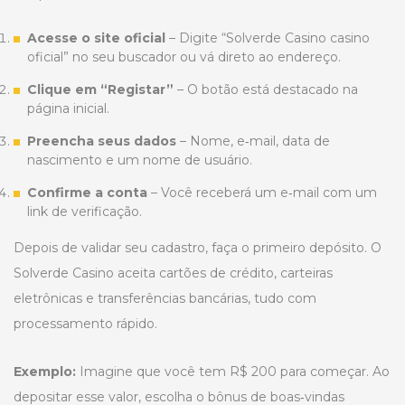
Acesse o site oficial
– Digite “Solverde Casino casino
oficial” no seu buscador ou vá direto ao endereço.
Clique em “Registar”
– O botão está destacado na
página inicial.
Preencha seus dados
– Nome, e‑mail, data de
nascimento e um nome de usuário.
Confirme a conta
– Você receberá um e‑mail com um
link de verificação.
Depois de validar seu cadastro, faça o primeiro depósito. O
Solverde Casino aceita cartões de crédito, carteiras
eletrônicas e transferências bancárias, tudo com
processamento rápido.
Exemplo:
Imagine que você tem R$ 200 para começar. Ao
depositar esse valor, escolha o bônus de boas‑vindas