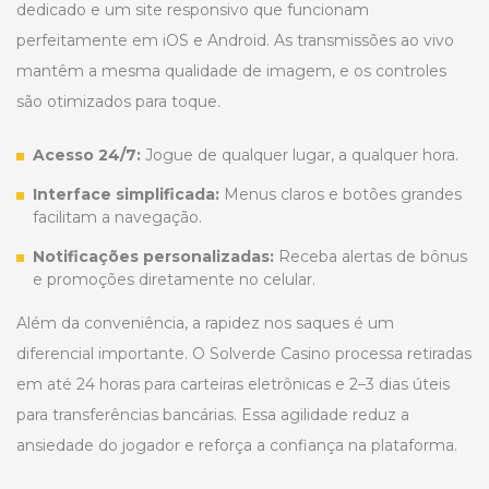
dedicado e um site responsivo que funcionam
perfeitamente em iOS e Android. As transmissões ao vivo
mantêm a mesma qualidade de imagem, e os controles
são otimizados para toque.
Acesso 24/7:
Jogue de qualquer lugar, a qualquer hora.
Interface simplificada:
Menus claros e botões grandes
facilitam a navegação.
Notificações personalizadas:
Receba alertas de bônus
e promoções diretamente no celular.
Além da conveniência, a rapidez nos saques é um
diferencial importante. O Solverde Casino processa retiradas
em até 24 horas para carteiras eletrônicas e 2–3 dias úteis
para transferências bancárias. Essa agilidade reduz a
ansiedade do jogador e reforça a confiança na plataforma.