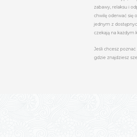
zabawy, relaksu i o
chwilę oderwać się 
jednym z dostępnyc
czekają na każdym k
Jeśli chcesz poznać
gdzie znajdziesz szer