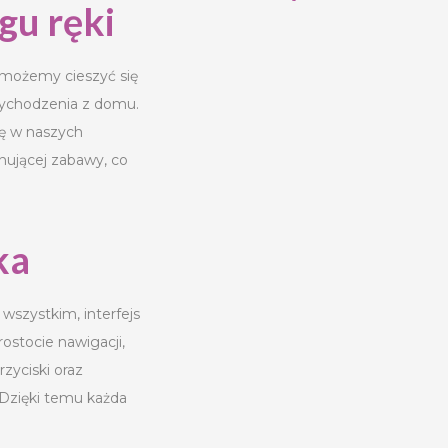
gu ręki
 możemy cieszyć się
wychodzenia z domu.
ię w naszych
onującej zabawy, co
ka
wszystkim, interfejs
ostocie nawigacji,
zyciski oraz
 Dzięki temu każda