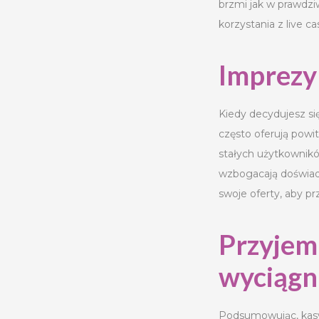
brzmi jak w prawdzi
korzystania z live 
Imprezy 
Kiedy decydujesz si
często oferują powi
stałych użytkownikó
wzbogacają doświad
swoje oferty, aby p
Przyjem
wyciągni
Podsumowując, kasyn