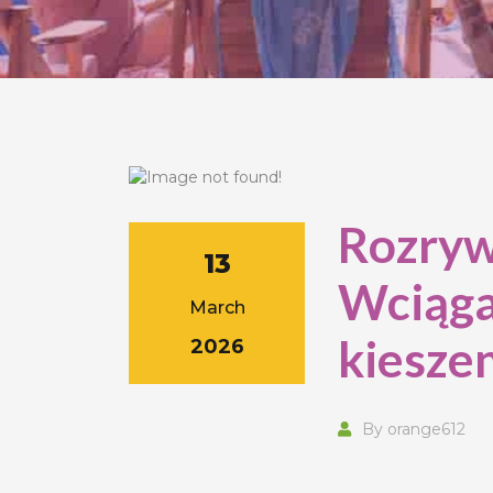
Rozryw
13
Wciąga
March
kieszen
2026
By orange612