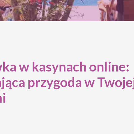
ka w kasynach online:
jąca przygoda w Twoje
i