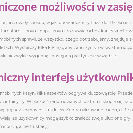
iczone możliwości w zasię
lucjonizowały sposób, w jaki doświadczamy hazardu. Dzięki nim
automatami i innymi popularnymi rozrywkami bez konieczności 
mobilnych sprawił, że wszystko, czego potrzebujemy, znajduje s
etach. Wystarczy kilka kliknięć, aby zanurzyć się w świat emocj
ywki niezwykle wygodną i dostępną praktycznie wszędzie.
iczny interfejs użytkowni
mobilnych kasyn, kilka aspektów odgrywa kluczową rolę. Przede 
ć intuicyjny. Większość renomowanych platform skupia się na pr
się grą bez zbędnych utrudnień. Zoptymalizowane menu, duże pr
awiają, że użytkownicy mogą szybko znaleźć swoje ulubione gry.
emnością, a nie frustracją.