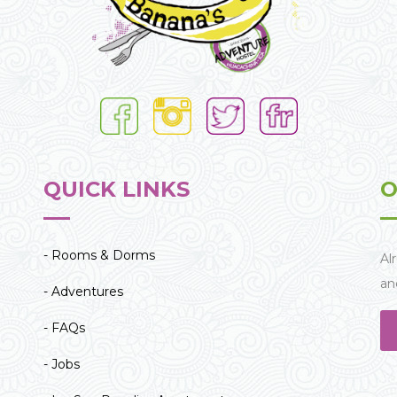
QUICK LINKS
O
- Rooms & Dorms
Al
an
- Adventures
- FAQs
- Jobs