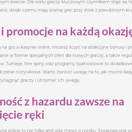
wym świecie. Dla wielu graczy kluczowym czynnikiem staje się 
casino, dzięki czemu mają szansę grać przy stole z prawdziwym kr
i promocje na każdą okazj
ę na grę w kasynie online, możesz liczyć na atrakcyjne bonusy i 
tanie w formie specjalnych ofert dla nowych graczy, a także regu
w. Turnieje, free spiny oraz programy lojalnościowe to dodatkow
czenie rozrywkowe. Warto zwrócić uwagę na to, jak mocno kas
rzyciągnąć graczy i utrzymać ich uwagę.
ność z hazardu zawsze na
ęcie ręki
a online to nie tylko and oraz mowy o ryzyku. Stwarzają one w