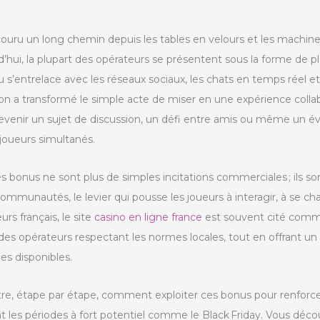
couru un long chemin depuis les tables en velours et les machine
’hui, la plupart des opérateurs se présentent sous la forme de 
 s’entrelace avec les réseaux sociaux, les chats en temps réel et 
ion a transformé le simple acte de miser en une expérience colla
evenir un sujet de discussion, un défi entre amis ou même un
 joueurs simultanés.
s bonus ne sont plus de simples incitations commerciales ; ils s
communautés, le levier qui pousse les joueurs à interagir, à se cha
urs français, le site
casino en ligne france
est souvent cité comm
 des opérateurs respectant les normes locales, tout en offrant 
es disponibles.
e, étape par étape, comment exploiter ces bonus pour renforcer 
es périodes à fort potentiel comme le Black Friday. Vous décou