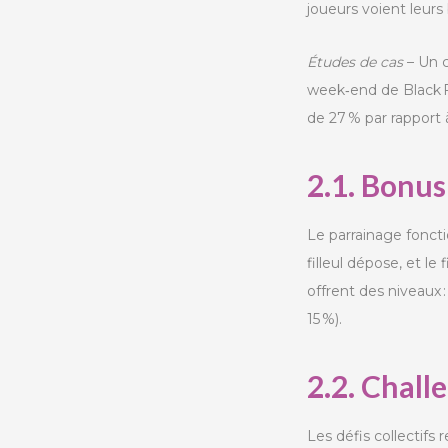
joueurs voient leurs 
Études de cas
– Un c
week‑end de Black 
de 27 % par rapport 
2.1. Bonus
Le parrainage fonct
filleul dépose, et l
offrent des niveaux 
15 %).
2.2. Chall
Les défis collectif