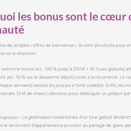
uoi les bonus sont le cœur 
auté
us de simples « offres de bienvenue ». Ils sont structurés pour e
on et la rétention.
 welcome bonus (ex. : 100 % jusqu’à 200 € + 50 tours gratuits) at
t (ex. : 50 % sur le deuxième dépôt) incite à la récurrence. Le c
aque semaine) rassure les joueurs à forte volatilité. Enfin, les mi
eindre 10 M de mises collectives pour débloquer un jackpot par
logiques
– La gratification instantanée d’un tour gratuit déclench
e le sentiment d’appartenance provient du partage de gains da