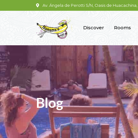
Av. Ángela de Perotti S/N, Oasis de Huacachina, 
Discover
Rooms
Blog