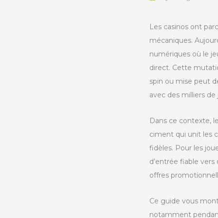
Les casinos ont par
mécaniques. Aujourd
numériques où le jeu
direct. Cette mutat
spin ou mise peut d
avec des milliers de
Dans ce contexte, le
ciment qui unit les 
fidèles. Pour les joue
d’entrée fiable vers
offres promotionnell
Ce guide vous montr
notamment pendant l