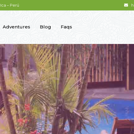
Ica – Perú
h
Adventures
Blog
Faqs
La opción
inkabet descarga
Dentro
casinozer
trovi un 
La sfida parte con
chicken 
Con
forest arrow
entras en
Las plataformas recreativ
Con
1 win
, los usuarios pu
con detalles sobre cómo obt
privilegia scelte immediate e
spinge a scegliere se rischia
decisión marca el ritmo de 
numerosos usuarios explorar
mercados de apuestas y un
en dispositivos móviles. El 
principali. Passi da una moda
ritmo resta serrato e non co
premia la atención y el mo
gracias a promociones cons
proceso de instalación, la c
ritmo, senza passaggi super
juegos.
pensato per chi ama decider
Es ideal si te atraen experi
competencias atractivas y 
las funciones principales de
a chi vuole giocare in modo 
la pressione.
constante.
accesibles a través de
mejo
para participantes interesad
completas y flexibles diari