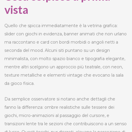
vista
Quello che spicca immediatamente è la vetrina grafica:
slider con giochi in evidenza, banner animati che non urlano
ma raccontano e card con bordi morbidi o angoli netti a
seconda del mood. Alcuni siti puntano su un design
minimalista, con molto spazio bianco e tipografia elegante,
mentre altri scelgono un approccio più teatrale, con neon,
texture metalliche e elementi vintage che evocano la sala
da gioco fisica.
Da semplice osservatore si notano anche dettagli che
fanno la differenza: ombre realistiche sulle tessere dei
giochi, micro-animazioni al passaggio del cursore, e
transizioni lente tra le sezioni che contribuiscono a un senso