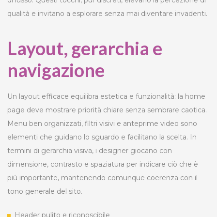
di lusso. Questi tocchi, pur discreti, elevano la percezione di
qualità e invitano a esplorare senza mai diventare invadenti.
Layout, gerarchia e
navigazione
Un layout efficace equilibra estetica e funzionalità: la home
page deve mostrare priorità chiare senza sembrare caotica.
Menu ben organizzati, filtri visivi e anteprime video sono
elementi che guidano lo sguardo e facilitano la scelta. In
termini di gerarchia visiva, i designer giocano con
dimensione, contrasto e spaziatura per indicare ciò che è
più importante, mantenendo comunque coerenza con il
tono generale del sito.
Header pulito e riconoscibile