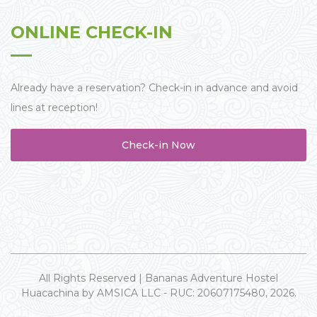
ONLINE CHECK-IN
Already have a reservation? Check-in in advance and avoid
lines at reception!
Check-in Now
All Rights Reserved | Bananas Adventure Hostel
Huacachina by AMSICA LLC - RUC: 20607175480, 2026.