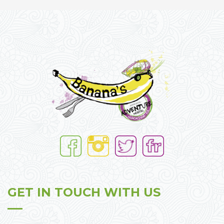
GET IN TOUCH WITH US