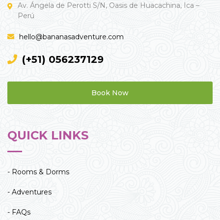
Av. Ángela de Perotti S/N, Oasis de Huacachina, Ica –
Perú
hello@bananasadventure.com
(+51) 056237129
Book Now
QUICK LINKS
- Rooms & Dorms
- Adventures
- FAQs