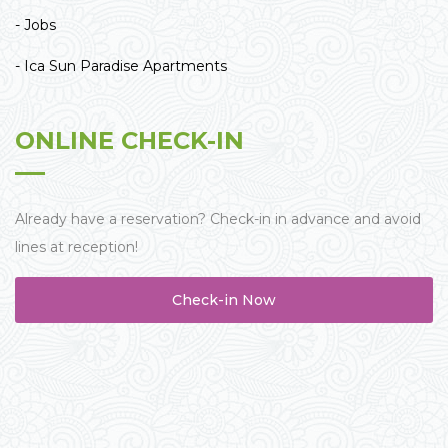
- Jobs
- Ica Sun Paradise Apartments
ONLINE CHECK-IN
Already have a reservation? Check-in in advance and avoid
lines at reception!
Check-in Now