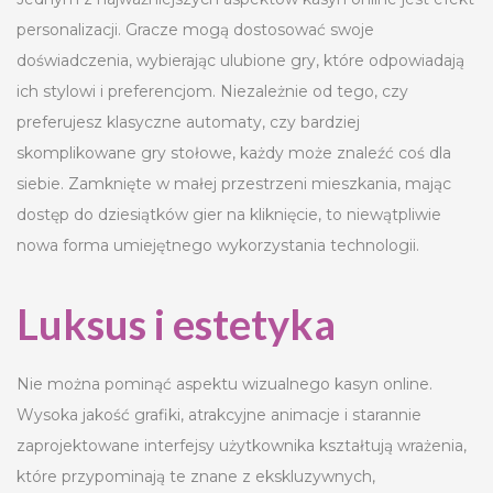
personalizacji. Gracze mogą dostosować swoje
doświadczenia, wybierając ulubione gry, które odpowiadają
ich stylowi i preferencjom. Niezależnie od tego, czy
preferujesz klasyczne automaty, czy bardziej
skomplikowane gry stołowe, każdy może znaleźć coś dla
siebie. Zamknięte w małej przestrzeni mieszkania, mając
dostęp do dziesiątków gier na kliknięcie, to niewątpliwie
nowa forma umiejętnego wykorzystania technologii.
Luksus i estetyka
Nie można pominąć aspektu wizualnego kasyn online.
Wysoka jakość grafiki, atrakcyjne animacje i starannie
zaprojektowane interfejsy użytkownika kształtują wrażenia,
które przypominają te znane z ekskluzywnych,