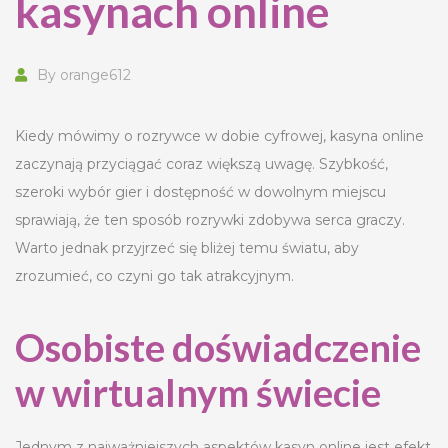
kasynach online
flexibles
diariamente.
By orange612
Kiedy mówimy o rozrywce w dobie cyfrowej, kasyna online
zaczynają przyciągać coraz większą uwagę. Szybkość,
szeroki wybór gier i dostępność w dowolnym miejscu
sprawiają, że ten sposób rozrywki zdobywa serca graczy.
Warto jednak przyjrzeć się bliżej temu światu, aby
zrozumieć, co czyni go tak atrakcyjnym.
Osobiste doświadczenie
w wirtualnym świecie
Jednym z najważniejszych aspektów kasyn online jest efekt