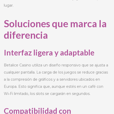
lugar.
Soluciones que marca la
diferencia
Interfaz ligera y adaptable
Betalice Casino utiliza un diseño responsivo que se ajusta a
cualquier pantalla. La carga de los juegos se reduce gracias
a la compresión de gráficos y a servidores ubicados en
Europa. Esto significa que, aunque estés en un café con
Wi‑Fi limitado, los slots se cargarán en segundos.
Compatibilidad con