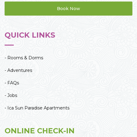
Book Now
QUICK LINKS
- Rooms & Dorms
- Adventures
- FAQs
- Jobs
- Ica Sun Paradise Apartments
ONLINE CHECK-IN