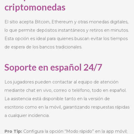
criptomonedas
El sitio acepta Bitcoin, Ethereum y otras monedas digitales,
lo que permite depósitos instantáneos y retiros en minutos.
Esta opción es ideal para quienes buscan evitar los tiempos
de espera de los bancos tradicionales.
Soporte en español 24/7
Los jugadores pueden contactar al equipo de atención
mediante chat en vivo, correo o teléfono, todo en español.
La asistencia está disponible tanto en la versión de
escritorio como en la móvil, garantizando respuestas rápidas
a cualquier incidencia.
Pro Tip:
Configura la opción “Modo rápido” en la app móvil;