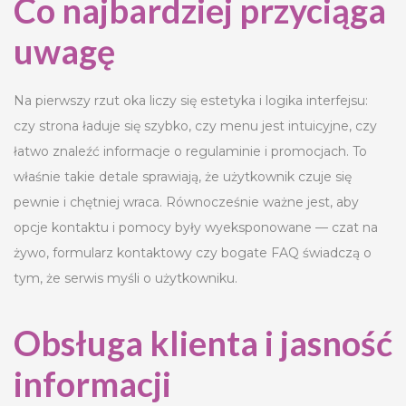
Co najbardziej przyciąga
uwagę
Na pierwszy rzut oka liczy się estetyka i logika interfejsu:
czy strona ładuje się szybko, czy menu jest intuicyjne, czy
łatwo znaleźć informacje o regulaminie i promocjach. To
właśnie takie detale sprawiają, że użytkownik czuje się
pewnie i chętniej wraca. Równocześnie ważne jest, aby
opcje kontaktu i pomocy były wyeksponowane — czat na
żywo, formularz kontaktowy czy bogate FAQ świadczą o
tym, że serwis myśli o użytkowniku.
Obsługa klienta i jasność
informacji