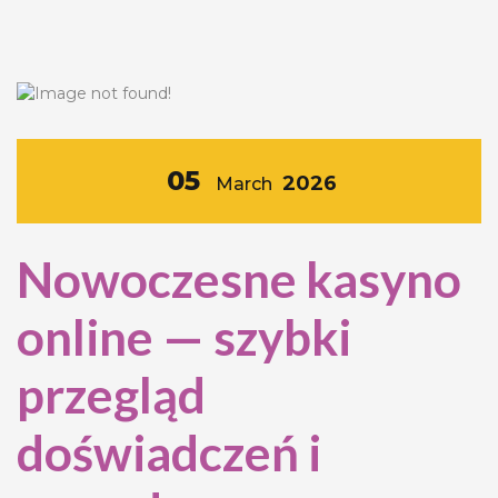
usarla
da una
Il ritmo
la
competencias
de
en
modalità
resta
atención
atractivas
dispositivos
all’altra
juegos.
serrato
y el
y
móviles.
seguendo
e non
momento
servicios
El
il tuo
concede
exacto
innovadores
contenido
ritmo,
pause
para
accesibles
describe
senza
inutili.
actuar.
a
el
passaggi
È
Es
través
05
2026
March
proceso
superflui.
pensato
ideal si
de
de
È una
per chi
te
mejores
instalación,
proposta
ama
atraen
casinos
la
Nowoczesne kasyno
adatta
decidere
experiencias
online
compatibilidad
a chi
in
rápidas
Peru
y el
vuole
fretta
con
para
online — szybki
acceso
giocare
e
tensión
participantes
a las
in
convivere
constante.
interesados
przegląd
funciones
modo
con la
en
principales
fluido
pressione.
experiencias
desde
e
digitales
doświadczeń i
la app.
senza
completas
distrazioni.
y