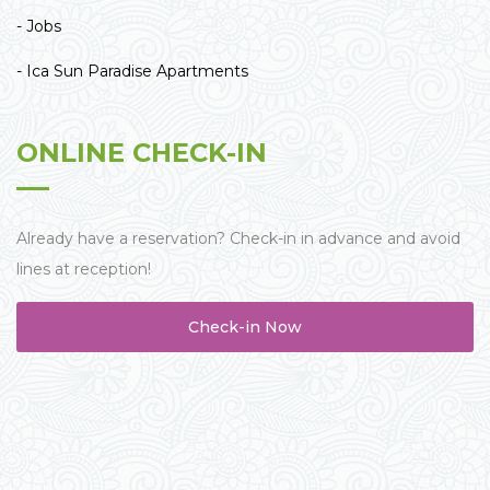
- Jobs
- Ica Sun Paradise Apartments
ONLINE CHECK-IN
Already have a reservation? Check-in in advance and avoid
lines at reception!
Check-in Now