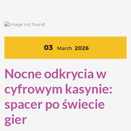
usarla
da una
Il ritmo
la
competencias
de
en
modalità
resta
atención
atractivas
dispositivos
all’altra
juegos.
serrato
y el
y
móviles.
seguendo
e non
momento
servicios
El
il tuo
concede
exacto
innovadores
contenido
ritmo,
pause
para
accesibles
describe
senza
inutili.
actuar.
a
el
passaggi
È
Es
través
03
2026
March
proceso
superflui.
pensato
ideal si
de
de
È una
per chi
te
mejores
instalación,
proposta
ama
atraen
casinos
la
Nocne odkrycia w
adatta
decidere
experiencias
online
compatibilidad
a chi
in
rápidas
Peru
y el
vuole
fretta
con
para
cyfrowym kasynie:
acceso
giocare
e
tensión
participantes
a las
in
convivere
constante.
interesados
spacer po świecie
funciones
modo
con la
en
principales
fluido
pressione.
experiencias
desde
e
digitales
gier
la app.
senza
completas
distrazioni.
y