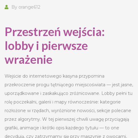
flexibles
diariamente.
By orange612
Przestrzeń wejścia:
lobby i pierwsze
wrażenie
Wejście do internetowego kasyna przypomina
przekroczenie progu tętniącego miejscoświata — jest jasne,
uporządkowane i zaskakująco zróżnicowane. Lobby pełni tu
rolę poczekalni, galerii i mapy równocześnie: kategorie
rozłożone w rzędach, wyróżnione nowości, sekcje polecane
przez algorytmy. W tej pierwszej chwili uwagę przyciągają
grafiki, animacje i krótki opis każdego tytułu — to one
decydują, czy zatrzymamy się przy maszynie z owocami,