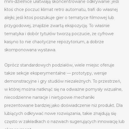
mini-dzielnice ułatwiają skoncentrowane odkrywanie: jeśli
ktoś chce poczuć klimat retro automatu, trafi do własnej
alejki; jeśli ktoś poszukuje gier o tematyce filmowej lub
przygodowej, znajdzie zwartą ekspozycję. To właśnie
tematyka i dobór tytułów tworzą poczucie, że cyfrowe
kasyno to nie chaotyczne repozytorium, a dobrze
skomponowana wystawa.
Oprócz standardowych podziałów, wiele miejsc oferuje
także sekcje eksperymentalne — prototypy, wersje
demonstracyjne i gry studiów niezależnych. To przestrzeń,
w której można natknąć się na odważne pomysły wizualne,
niecodzienne narracje i nietypowe mechaniki
prezentowane bardziej jako doświadczenie niż produkt. Dla
lubiących odkrywać nowe rozwiązania, takie znajdują się
często w zakładkach o nazwach sugerujących innowację lub