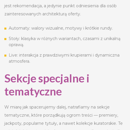
jest rekomendacja, a jedynie punkt odniesienia dla osób
zainteresowanych architekturą oferty.
Automaty: walory wizualne, motywy i krótkie rundy.
Stoły: klasyka w różnych wariantach, czasami z unikalną
oprawą.
Live: interakcja z prawdziwymi krupierami i dynamiczna
atmosfera.
Sekcje specjalne i
tematyczne
W miarę jak spacerujemy dalej, natrafiamy na sekcje
tematyczne, które porządkują ogrom treści — premiery,
jackpoty, popularne tytuły, a nawet kolekcje kuratorskie. Te