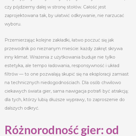
czy pójdziemy dalej w stronę stołów. Całość jest
zaprojektowana tak, by ułatwić odkrywanie, nie narzucać
wyboru.
Przemierzając kolejne zakładki, łatwo poczuć się jak
przewodnik po nieznanym mieście: każdy zakręt skrywa
inny klimat. Wrażenia z użytkowania buduje nie tylko
estetyka, ale tempo ładowania, responsywność i układ
filtrów — to one pozwalają skupić się na eksploracji zamiast
na technicznych niedogodnościach. Dla osób chwilowo
ciekawych świata gier, sama nawigacja potrafi być atrakcją;
dla tych, którzy lubią dłuższe wyprawy, to zaproszenie do
dalszych odkryć.
Różnorodność gier: od