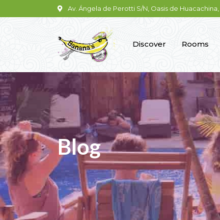
Av. Ángela de Perotti S/N, Oasis de Huacachina, 
Discover
Rooms
Blog