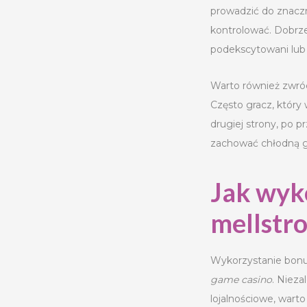
prowadzić do znaczn
kontrolować. Dobrze
podekscytowani lub 
Warto również zwróc
Często gracz, który
drugiej strony, po p
zachować chłodną gł
Jak wyk
mellstr
Wykorzystanie bonu
game casino
. Nieza
lojalnościowe, war