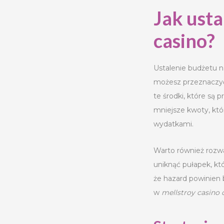
Jak usta
casino?
Ustalenie budżetu na
możesz przeznaczyć 
te środki, które są
mniejsze kwoty, któ
wydatkami.
Warto również rozwa
uniknąć pułapek, kt
że hazard powinien 
w
mellstroy casino 