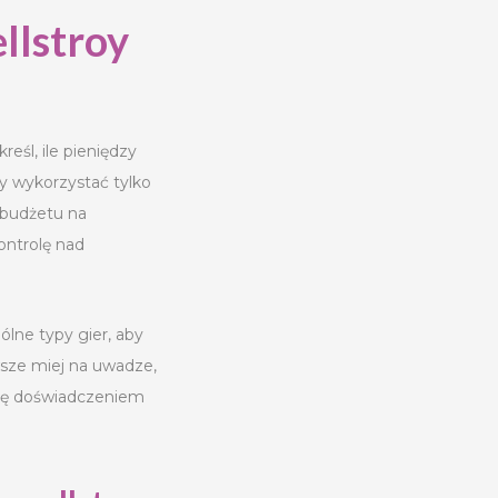
llstroy
eśl, ile pieniędzy
y wykorzystać tylko
 budżetu na
ontrolę nad
lne typy gier, aby
wsze miej na uwadze,
się doświadczeniem