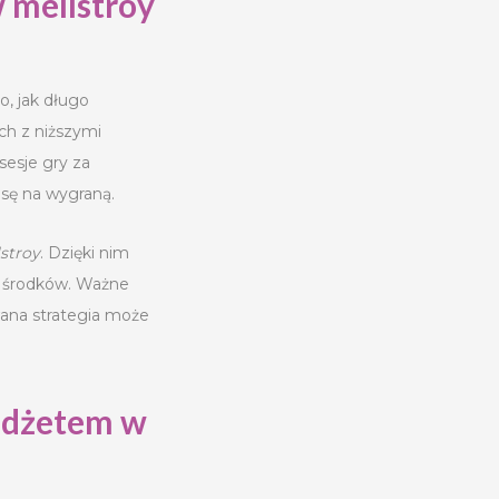
w mellstroy
o, jak długo
ach z niższymi
sesje gry za
nsę na wygraną.
stroy
. Dzięki nim
h środków. Ważne
wana strategia może
budżetem w