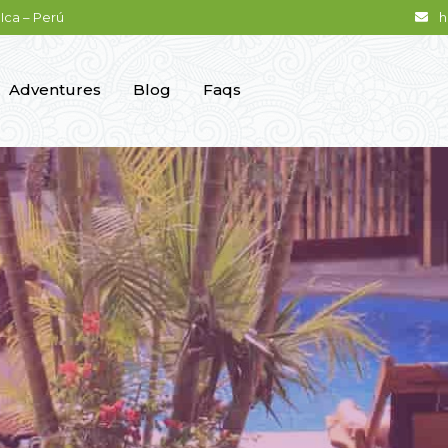
Ica – Perú
h
Adventures
Blog
Faqs
La opción
inkabet descarga
Dentro
casinozer
trovi un 
La sfida parte con
chicken 
Con
forest arrow
entras en
Las plataformas recreativ
Con
1 win
, los usuarios pu
con detalles sobre cómo obt
privilegia scelte immediate e
spinge a scegliere se rischia
decisión marca el ritmo de 
numerosos usuarios explorar
mercados de apuestas y un
en dispositivos móviles. El 
principali. Passi da una moda
ritmo resta serrato e non co
premia la atención y el mo
gracias a promociones cons
proceso de instalación, la c
ritmo, senza passaggi super
juegos.
pensato per chi ama decider
Es ideal si te atraen experi
competencias atractivas y 
las funciones principales de
a chi vuole giocare in modo 
la pressione.
constante.
accesibles a través de
mejo
para participantes interesad
completas y flexibles diari