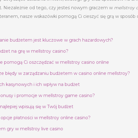
t. Niezależnie od tego, czy jesteś nowym graczem w
mellstroy 
ranem, nasze wskazówki pomogą Ci cieszyć się grą w sposób o
anie budżetem jest kluczowe w grach hazardowych?
udżet na grę w mellstroy casino?
óre pomogą Ci oszczędzać w mellstroy casino online
sze błędy w zarządzaniu budżetem w casino online mellstroy?
ch kasynowych i ich wpływ na budżet
bonusy i promocje w mellstroy game casino?
najlepiej wpisują się w Twój budżet
opcje płatności w mellstroy online casino?
m gry w mellstroy live casino