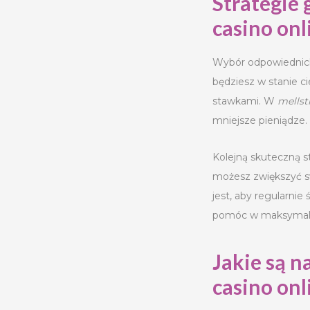
Strategie 
casino onl
Wybór odpowiednich 
będziesz w stanie ci
stawkami. W
mells
mniejsze pieniądze.
Kolejną skuteczną st
możesz zwiększyć sw
jest, aby regularni
pomóc w maksymaliz
Jakie są 
casino onl