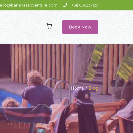
ello@bananasadventure.com
(+51) 056237129
Book Now
r
se explica en esta página
ambiente di gioco che
royal
, dove ogni round
 un juego donde cada
as modernas permiten a
eden acceder a diferentes
ener la aplicación y usarla
 accesso diretto ai titoli
re ancora o fermarsi. Il
la partida. La mecánica
 ingresos adicionales,
a amplia selección de
contenido describe el
lità all’altra seguendo il tuo
ncede pause inutili. È
mento exacto para actuar.
tantes, sistemas seguros,
ompatibilidad y el acceso a
flui. È una proposta adatta
e in fretta e convivere con
encias rápidas con tensión
servicios innovadores
sde la app.
fluido e senza distrazioni.
res casinos online Peru
os en experiencias digitales
amente.
Home
/
Blog