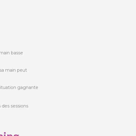
s
a main basse
r sa main peut
 situation gagnante
s des sessions