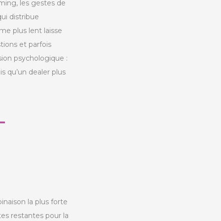
timing, les gestes de
ui distribue
me plus lent laisse
tions et parfois
ion psychologique :
is qu’un dealer plus
–
inaison la plus forte
tes restantes pour la