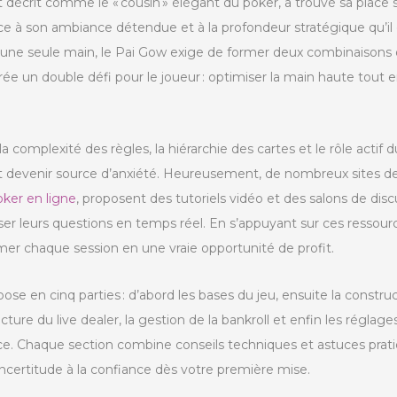
décrit comme le « cousin » élégant du poker, a trouvé sa place su
ce à son ambiance détendue et à la profondeur stratégique qu’il
à une seule main, le Pai Gow exige de former deux combinaisons 
 crée un double défi pour le joueur : optimiser la main haute tout 
a complexité des règles, la hiérarchie des cartes et le rôle actif 
devenir source d’anxiété. Heureusement, de nombreux sites de 
oker en ligne
, proposent des tutoriels vidéo et des salons de disc
r leurs questions en temps réel. En s’appuyant sur ces ressource
mer chaque session en une vraie opportunité de profit.
e en cinq parties : d’abord les bases du jeu, ensuite la constru
cture du live dealer, la gestion de la bankroll et enfin les régla
nce. Chaque section combine conseils techniques et astuces prati
’incertitude à la confiance dès votre première mise.