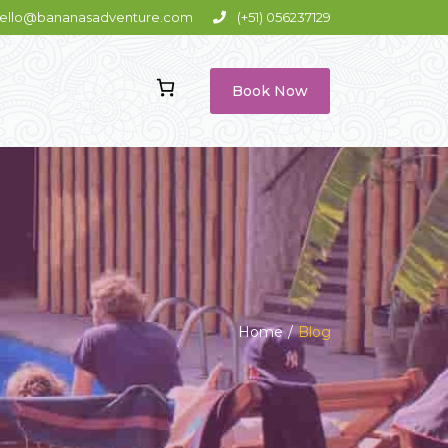
ello@bananasadventure.com
(+51) 056237129
Book Now
r
se explica en esta página
ambiente di gioco che
royal
, dove ogni round
 un juego donde cada
as modernas permiten a
eden acceder a diferentes
ener la aplicación y usarla
 accesso diretto ai titoli
re ancora o fermarsi. Il
la partida. La mecánica
 ingresos adicionales,
a amplia selección de
contenido describe el
lità all’altra seguendo il tuo
ncede pause inutili. È
mento exacto para actuar.
tantes, sistemas seguros,
ompatibilidad y el acceso a
flui. È una proposta adatta
e in fretta e convivere con
encias rápidas con tensión
servicios innovadores
sde la app.
fluido e senza distrazioni.
res casinos online Peru
os en experiencias digitales
amente.
Home
/
Blog