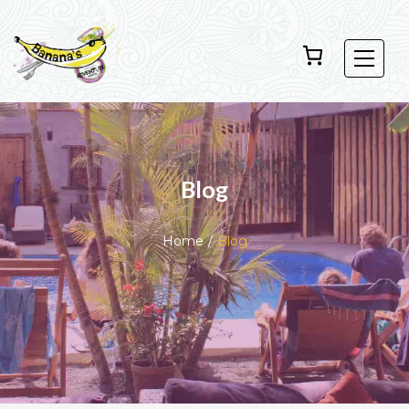
La
Dentro
La
Con
Las
Con
1
opción
casinozer
sfida
forest
plataformas
win
, los
inkabet
trovi
parte
arrow
recreativas
descargar
un
usuarios
con
entras
modernas
se
ambiente
chicken
en un
permiten
pueden
explica
di
Blog
royal
,
juego
a
acceder
en
gioco
dove
donde
numerosos
esta
che
a
ogni
cada
usuarios
página
privilegia
Home
/
Blog
round
decisión
explorar
diferentes
con
scelte
spinge
marca
ingresos
mercados
detalles
immediate
a
el
adicionales,
sobre
e
de
scegliere
ritmo
gracias
cómo
accesso
se
de la
a
apuestas
obtener
diretto
rischiare
partida.
promociones
y una
la
ai titoli
ancora
La
constantes,
aplicación
principali.
amplia
o
mecánica
sistemas
y
Passi
fermarsi.
premia
seguros,
selección