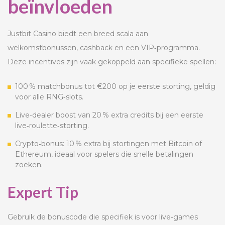
beïnvloeden
Justbit Casino biedt een breed scala aan
welkomstbonussen, cashback en een VIP‑programma.
Deze incentives zijn vaak gekoppeld aan specifieke spellen:
100 % matchbonus tot €200 op je eerste storting, geldig
voor alle RNG‑slots.
Live‑dealer boost van 20 % extra credits bij een eerste
live‑roulette‑storting.
Crypto‑bonus: 10 % extra bij stortingen met Bitcoin of
Ethereum, ideaal voor spelers die snelle betalingen
zoeken.
Expert Tip
Gebruik de bonuscode die specifiek is voor live‑games