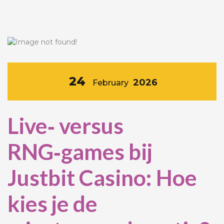
usarla
da una
Il ritmo
la
competencias
de
en
modalità
resta
atención
atractivas
dispositivos
all’altra
juegos.
serrato
y el
y
móviles.
seguendo
e non
momento
servicios
El
il tuo
concede
exacto
innovadores
contenido
ritmo,
pause
para
accesibles
describe
senza
inutili.
actuar.
a
el
passaggi
È
Es
través
24
2026
February
proceso
superflui.
pensato
ideal si
de
de
È una
per chi
te
mejores
instalación,
proposta
ama
atraen
casinos
la
Live‑ versus
adatta
decidere
experiencias
online
compatibilidad
a chi
in
rápidas
Peru
y el
vuole
fretta
con
para
RNG‑games bij
acceso
giocare
e
tensión
participantes
a las
in
convivere
constante.
interesados
Justbit Casino: Hoe
funciones
modo
con la
en
principales
fluido
pressione.
experiencias
desde
e
digitales
kies je de
la app.
senza
completas
distrazioni.
y