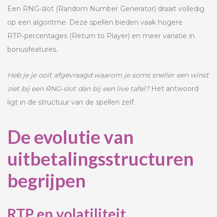
Een RNG‑slot (Random Number Generator) draait volledig
op een algoritme. Deze spellen bieden vaak hogere
RTP‑percentages (Return to Player) en meer variatie in
bonusfeatures.
Heb je je ooit afgevraagd waarom je soms sneller een winst
ziet bij een RNG‑slot dan bij een live tafel?
Het antwoord
ligt in de structuur van de spellen zelf.
De evolutie van
uitbetalingsstructuren
begrijpen
RTP en volatiliteit