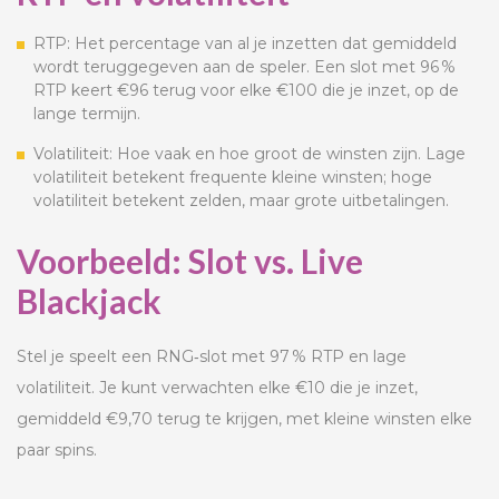
RTP: Het percentage van al je inzetten dat gemiddeld
wordt teruggegeven aan de speler. Een slot met 96 %
RTP keert €96 terug voor elke €100 die je inzet, op de
lange termijn.
Volatiliteit: Hoe vaak en hoe groot de winsten zijn. Lage
volatiliteit betekent frequente kleine winsten; hoge
volatiliteit betekent zelden, maar grote uitbetalingen.
Voorbeeld: Slot vs. Live
Blackjack
Stel je speelt een RNG‑slot met 97 % RTP en lage
volatiliteit. Je kunt verwachten elke €10 die je inzet,
gemiddeld €9,70 terug te krijgen, met kleine winsten elke
paar spins.