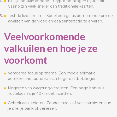
Kies je betaalmethode – Crypto‑betalingen bij Justbit
Casino zijn vaak sneller dan traditionele kaarten.
Test de live‑stream – Speel een gratis demo‑ronde om de
kwaliteit van de video en dealerinteractie te ervaren.
Veelvoorkomende
valkuilen en hoe je ze
voorkomt
Verkeerde focus op thema: Een mooie animatie
betekent niet automatisch hogere uitbetalingen.
Negeren van wagering‑vereisten: Een hoge bonus is
nutteloos als je 40× moet inzetten.
Gebrek aan limieten: Zonder inzet‑ of verlieslimieten kun
je snel je bankroll verliezen.