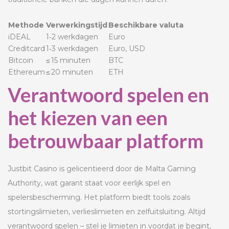
Methode
Verwerkingstijd
Beschikbare valuta
iDEAL
1‑2 werkdagen
Euro
Creditcard
1‑3 werkdagen
Euro, USD
Bitcoin
≤ 15 minuten
BTC
Ethereum
≤ 20 minuten
ETH
Verantwoord spelen en
het kiezen van een
betrouwbaar platform
Justbit Casino is gelicentieerd door de Malta Gaming
Authority, wat garant staat voor eerlijk spel en
spelersbescherming. Het platform biedt tools zoals
stortingslimieten, verlieslimieten en zelfuitsluiting. Altijd
verantwoord spelen – stel je limieten in voordat je begint,