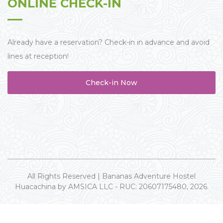
ONLINE CHECK-IN
Already have a reservation? Check-in in advance and avoid
lines at reception!
Check-in Now
All Rights Reserved | Bananas Adventure Hostel
Huacachina by AMSICA LLC - RUC: 20607175480, 2026.