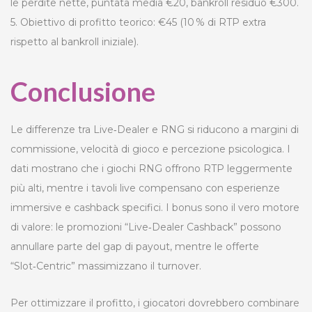
le perdite nette, puntata media €20, bankroll residuo €300.
5. Obiettivo di profitto teorico: €45 (10 % di RTP extra
rispetto al bankroll iniziale).
Conclusione
Le differenze tra Live‑Dealer e RNG si riducono a margini di
commissione, velocità di gioco e percezione psicologica. I
dati mostrano che i giochi RNG offrono RTP leggermente
più alti, mentre i tavoli live compensano con esperienze
immersive e cashback specifici. I bonus sono il vero motore
di valore: le promozioni “Live‑Dealer Cashback” possono
annullare parte del gap di payout, mentre le offerte
“Slot‑Centric” massimizzano il turnover.
Per ottimizzare il profitto, i giocatori dovrebbero combinare