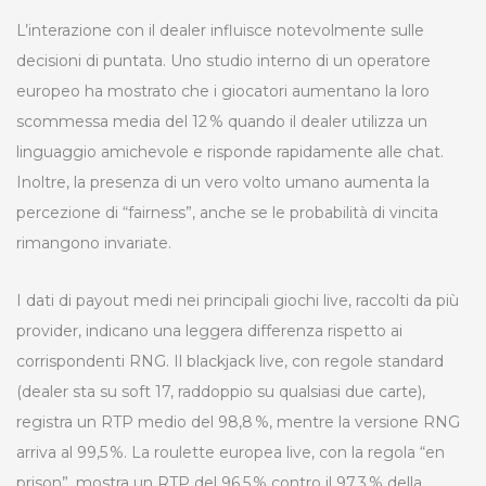
L’interazione con il dealer influisce notevolmente sulle
decisioni di puntata. Uno studio interno di un operatore
europeo ha mostrato che i giocatori aumentano la loro
scommessa media del 12 % quando il dealer utilizza un
linguaggio amichevole e risponde rapidamente alle chat.
Inoltre, la presenza di un vero volto umano aumenta la
percezione di “fairness”, anche se le probabilità di vincita
rimangono invariate.
I dati di payout medi nei principali giochi live, raccolti da più
provider, indicano una leggera differenza rispetto ai
corrispondenti RNG. Il blackjack live, con regole standard
(dealer sta su soft 17, raddoppio su qualsiasi due carte),
registra un RTP medio del 98,8 %, mentre la versione RNG
arriva al 99,5 %. La roulette europea live, con la regola “en
prison”, mostra un RTP del 96,5 % contro il 97,3 % della