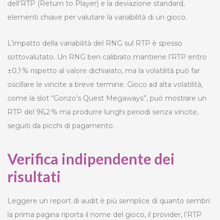
dell’RTP (Return to Player) e la deviazione standard,
elementi chiave per valutare la variabilità di un gioco.
L’impatto della variabilità del RNG sul RTP è spesso
sottovalutato. Un RNG ben calibrato mantiene l’RTP entro
±0,1 % rispetto al valore dichiarato, ma la volatilità può far
oscillare le vincite a breve termine. Gioco ad alta volatilità,
come la slot “Gonzo’s Quest Megaways”, può mostrare un
RTP del 96,2 % ma produrre lunghi periodi senza vincite,
seguiti da picchi di pagamento.
Verifica indipendente dei
risultati
Leggere un report di audit è più semplice di quanto sembri:
la prima pagina riporta il nome del gioco, il provider, l’RTP