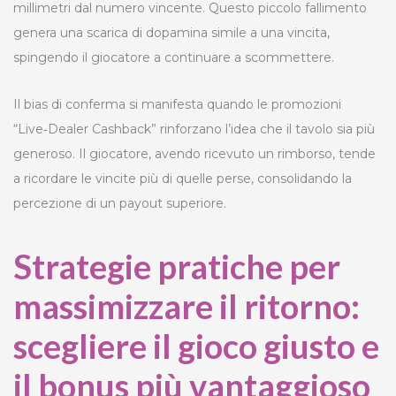
millimetri dal numero vincente. Questo piccolo fallimento
genera una scarica di dopamina simile a una vincita,
spingendo il giocatore a continuare a scommettere.
Il bias di conferma si manifesta quando le promozioni
“Live‑Dealer Cashback” rinforzano l’idea che il tavolo sia più
generoso. Il giocatore, avendo ricevuto un rimborso, tende
a ricordare le vincite più di quelle perse, consolidando la
percezione di un payout superiore.
Strategie pratiche per
massimizzare il ritorno:
scegliere il gioco giusto e
il bonus più vantaggioso