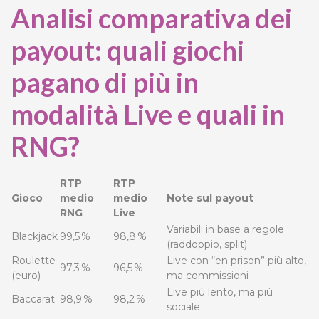
Analisi comparativa dei
payout: quali giochi
pagano di più in
modalità Live e quali in
RNG?
RTP
RTP
Gioco
medio
medio
Note sul payout
RNG
Live
Variabili in base a regole
Blackjack
99,5 %
98,8 %
(raddoppio, split)
Roulette
Live con “en prison” più alto,
97,3 %
96,5 %
(euro)
ma commissioni
Live più lento, ma più
Baccarat
98,9 %
98,2 %
sociale