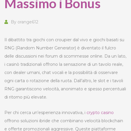
Massimo i Bonus
flexibles
diariamente.
By orange612
Il dibattito tra giochi con croupier dal vivo e giochi basati su
RNG (Random Number Generator) è diventato il fulcro
delle discussioni nei forum di scommesse online. Da un lato,
i casinò tradizionali offrono la sensazione di un tavolo reale,
con dealer umani, chat vocali e la possibilità di osservare
ogni carta o rotazione della ruota. Dall’altro, le slot e i tavoli
RNG garantiscono velocità, anonimato e spesso percentuali
di ritorno più elevate.
Per chi cerca un’esperienza innovativa, i
crypto casino
offrono soluzioni ibride che combinano velocità blockchain
e offerte promozionali aggressive. Queste piattaforme