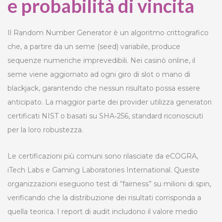
e probabilità di vincita
Il Random Number Generator è un algoritmo crittografico
che, a partire da un seme (seed) variabile, produce
sequenze numeriche imprevedibili. Nei casinò online, il
seme viene aggiornato ad ogni giro di slot o mano di
blackjack, garantendo che nessun risultato possa essere
anticipato. La maggior parte dei provider utilizza generatori
certificati NIST o basati su SHA‑256, standard riconosciuti
per la loro robustezza.
Le certificazioni più comuni sono rilasciate da eCOGRA,
iTech Labs e Gaming Laboratories International. Queste
organizzazioni eseguono test di “fairness” su milioni di spin,
verificando che la distribuzione dei risultati corrisponda a
quella teorica. I report di audit includono il valore medio