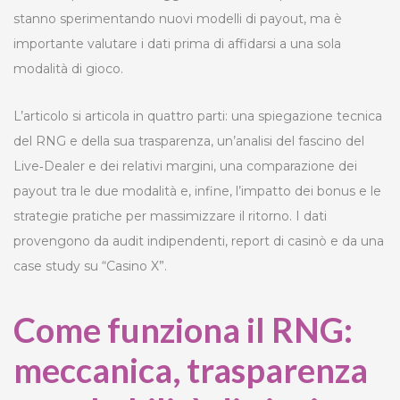
stanno sperimentando nuovi modelli di payout, ma è
importante valutare i dati prima di affidarsi a una sola
modalità di gioco.
L’articolo si articola in quattro parti: una spiegazione tecnica
del RNG e della sua trasparenza, un’analisi del fascino del
Live‑Dealer e dei relativi margini, una comparazione dei
payout tra le due modalità e, infine, l’impatto dei bonus e le
strategie pratiche per massimizzare il ritorno. I dati
provengono da audit indipendenti, report di casinò e da una
case study su “Casino X”.
Come funziona il RNG:
meccanica, trasparenza