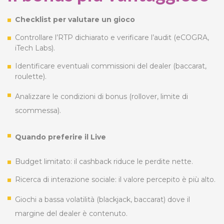
Checklist per valutare un gioco
Controllare l’RTP dichiarato e verificare l’audit (eCOGRA,
iTech Labs).
Identificare eventuali commissioni del dealer (baccarat,
roulette).
Analizzare le condizioni di bonus (rollover, limite di
scommessa).
Quando preferire il Live
Budget limitato: il cashback riduce le perdite nette.
Ricerca di interazione sociale: il valore percepito è più alto.
Giochi a bassa volatilità (blackjack, baccarat) dove il
margine del dealer è contenuto.