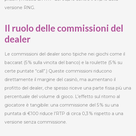
versione RNG.
Il ruolo delle commissioni del
dealer
Le commissioni del dealer sono tipiche nei giochi come il
baccarat (5 % sulla vincita del banco) e la roulette (5 % su
certe puntate “call”.) Queste commissioni riducono
direttamente il margine del casinò, ma aumentano il
profitto del dealer, che spesso riceve una parte fissa più una
percentuale del volume di gioco. L’effetto sul ritorno al
giocatore è tangibile: una commissione del 5 % su una
puntata di €100 riduce l’RTP di circa 0,3 % rispetto a una
versione senza commissione.