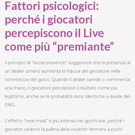
Fattori psicologici:
perché i giocatori
percepiscono il Live
come più “premiante”
Il principio di “social presence” suggerisce che la presenza di
un dealer umano aumenta la fiducia del giocatore nella
correttezza del gioco. Quando il dealer sorride o commenta
una mano, il giocatore percepisce il risultato come più
legittimo, anche se le probabilità sono identiche a quelle del
RNG.
L’effetto “near‑miss” è più intenso nei giochi live, perché i
giocatori vedono la pallina della roulette fermarsi a pochi