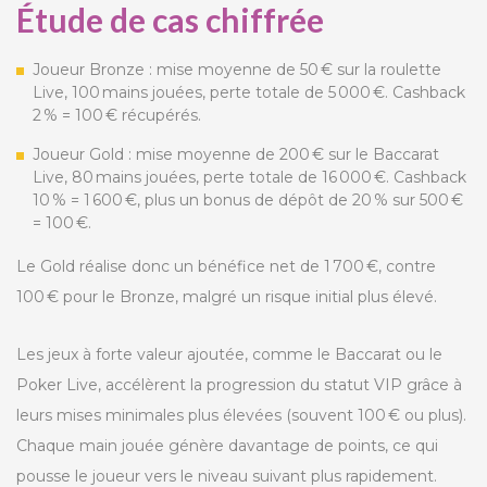
Étude de cas chiffrée
Joueur Bronze : mise moyenne de 50 € sur la roulette
Live, 100 mains jouées, perte totale de 5 000 €. Cashback
2 % = 100 € récupérés.
Joueur Gold : mise moyenne de 200 € sur le Baccarat
Live, 80 mains jouées, perte totale de 16 000 €. Cashback
10 % = 1 600 €, plus un bonus de dépôt de 20 % sur 500 €
= 100 €.
Le Gold réalise donc un bénéfice net de 1 700 €, contre
100 € pour le Bronze, malgré un risque initial plus élevé.
Les jeux à forte valeur ajoutée, comme le Baccarat ou le
Poker Live, accélèrent la progression du statut VIP grâce à
leurs mises minimales plus élevées (souvent 100 € ou plus).
Chaque main jouée génère davantage de points, ce qui
pousse le joueur vers le niveau suivant plus rapidement.