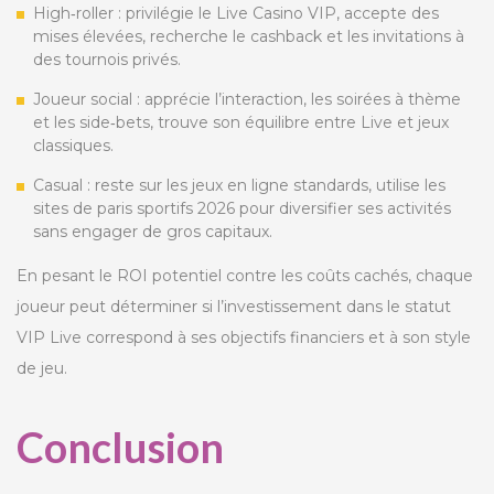
High‑roller : privilégie le Live Casino VIP, accepte des
mises élevées, recherche le cashback et les invitations à
des tournois privés.
Joueur social : apprécie l’interaction, les soirées à thème
et les side‑bets, trouve son équilibre entre Live et jeux
classiques.
Casual : reste sur les jeux en ligne standards, utilise les
sites de paris sportifs 2026 pour diversifier ses activités
sans engager de gros capitaux.
En pesant le ROI potentiel contre les coûts cachés, chaque
joueur peut déterminer si l’investissement dans le statut
VIP Live correspond à ses objectifs financiers et à son style
de jeu.
Conclusion