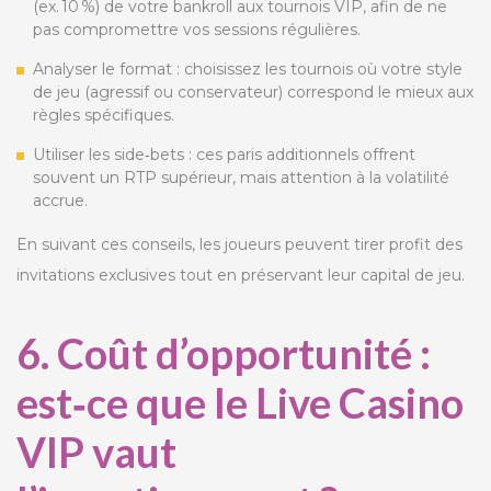
(ex. 10 %) de votre bankroll aux tournois VIP, afin de ne
pas compromettre vos sessions régulières.
Analyser le format : choisissez les tournois où votre style
de jeu (agressif ou conservateur) correspond le mieux aux
règles spécifiques.
Utiliser les side‑bets : ces paris additionnels offrent
souvent un RTP supérieur, mais attention à la volatilité
accrue.
En suivant ces conseils, les joueurs peuvent tirer profit des
invitations exclusives tout en préservant leur capital de jeu.
6. Coût d’opportunité :
est‑ce que le Live Casino
VIP vaut