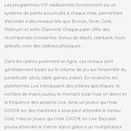
Les programmes VIP traditionnels fonctionnent sur un
système de points accumulés à chaque mise, permettant
d’accéder à des niveaux tels que Bronze, Silver, Gold,
Platinum et enfin Diamond. Chaque palier offre des
récompenses croissantes : bonus de dépôt, cashback, tours
gratuits, voire des cadeaux physiques.
Dans les casinos purement en ligne, ces niveaux sont
généralement basés sur le volume de jeu sur l’ensemble du
portefeuille (slots, table games, poker). En revanche, les
plateformes Live introduisent des critères spécifiques : le
nombre de mains jouées, le montant total misé en direct et
la fréquence des sessions Live. Ainsi, un joueur qui mise
5 000 € sur des machines à sous peut atteindre le niveau
Gold, mais un joueur qui mise 2 000 € en Live Baccarat
pourra atteindre le même statut grâce à un multiplicateur