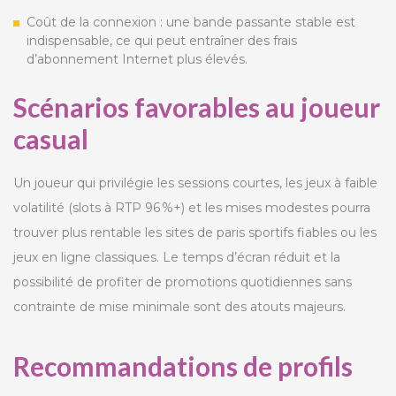
Coût de la connexion : une bande passante stable est
indispensable, ce qui peut entraîner des frais
d’abonnement Internet plus élevés.
Scénarios favorables au joueur
casual
Un joueur qui privilégie les sessions courtes, les jeux à faible
volatilité (slots à RTP 96 %+) et les mises modestes pourra
trouver plus rentable les sites de paris sportifs fiables ou les
jeux en ligne classiques. Le temps d’écran réduit et la
possibilité de profiter de promotions quotidiennes sans
contrainte de mise minimale sont des atouts majeurs.
Recommandations de profils