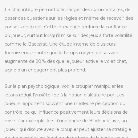
Le chat intégré permet d’échanger des commentaires, de
poser des questions sur les règles et même de recevoir des
conseils en direct. Cette interaction renforce la confiance
du joueur, surtout lorsqu’il mise sur des jeux à forte volatilité
comme le Baccarat. Une étude interne de plusieurs
fournisseurs montre que le temps moyen de session
augmente de 20 % dès que le joueur active le volet chat,
signe d’un engagement plus profond.
Sur le plan psychologique, voir le croupier manipuler les
jetons réduit l’anxiété liée à la notion d’aléatoire pur. Les
joueurs rapportent souvent une meilleure perception du
contrôle, ce qui influence positivement leurs décisions de
mise. Par exemple, lors d’une partie de Blackjack Live, un
joueur qui discute avec le croupier peut ajuster sa stratégie