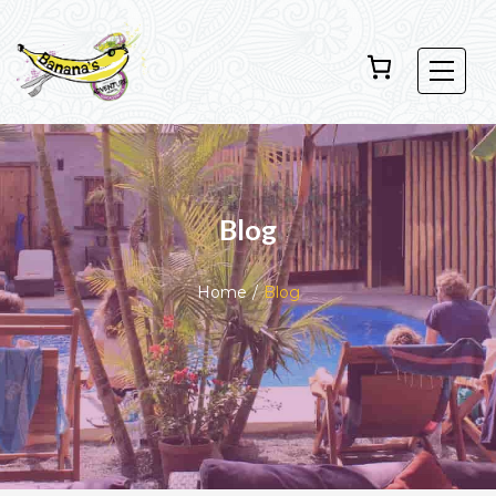
La
Dentro
La
Con
Las
Con
1
opción
casinozer
sfida
forest
plataformas
win
, los
inkabet
trovi
parte
arrow
recreativas
descargar
un
usuarios
con
entras
modernas
se
ambiente
chicken
en un
permiten
pueden
explica
di
Blog
royal
,
juego
a
acceder
en
gioco
dove
donde
numerosos
esta
che
a
ogni
cada
usuarios
página
privilegia
Home
/
Blog
round
decisión
explorar
diferentes
con
scelte
spinge
marca
ingresos
mercados
detalles
immediate
a
el
adicionales,
sobre
e
de
scegliere
ritmo
gracias
cómo
accesso
se
de la
a
apuestas
obtener
diretto
rischiare
partida.
promociones
y una
la
ai titoli
ancora
La
constantes,
aplicación
principali.
amplia
o
mecánica
sistemas
y
Passi
fermarsi.
premia
seguros,
selección