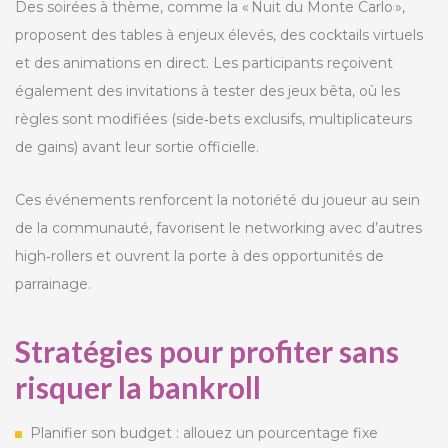
Des soirées à thème, comme la « Nuit du Monte Carlo »,
proposent des tables à enjeux élevés, des cocktails virtuels
et des animations en direct. Les participants reçoivent
également des invitations à tester des jeux bêta, où les
règles sont modifiées (side‑bets exclusifs, multiplicateurs
de gains) avant leur sortie officielle.
Ces événements renforcent la notoriété du joueur au sein
de la communauté, favorisent le networking avec d’autres
high‑rollers et ouvrent la porte à des opportunités de
parrainage.
Stratégies pour profiter sans
risquer la bankroll
Planifier son budget : allouez un pourcentage fixe