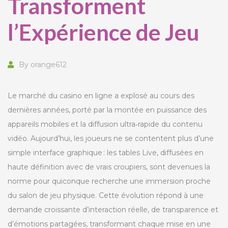
Transforment
flexibles
diariamente.
l’Expérience de Jeu
By orange612
Le marché du casino en ligne a explosé au cours des
dernières années, porté par la montée en puissance des
appareils mobiles et la diffusion ultra‑rapide du contenu
vidéo. Aujourd’hui, les joueurs ne se contentent plus d’une
simple interface graphique : les tables Live, diffusées en
haute définition avec de vrais croupiers, sont devenues la
norme pour quiconque recherche une immersion proche
du salon de jeu physique. Cette évolution répond à une
demande croissante d’interaction réelle, de transparence et
d’émotions partagées, transformant chaque mise en une