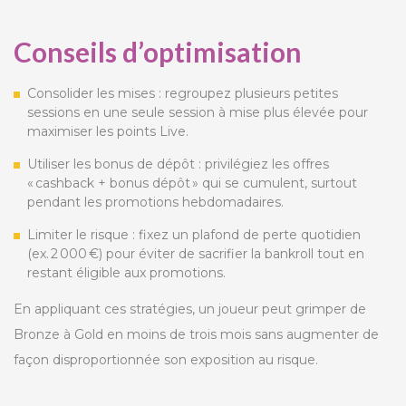
Conseils d’optimisation
Consolider les mises : regroupez plusieurs petites
sessions en une seule session à mise plus élevée pour
maximiser les points Live.
Utiliser les bonus de dépôt : privilégiez les offres
« cashback + bonus dépôt » qui se cumulent, surtout
pendant les promotions hebdomadaires.
Limiter le risque : fixez un plafond de perte quotidien
(ex. 2 000 €) pour éviter de sacrifier la bankroll tout en
restant éligible aux promotions.
En appliquant ces stratégies, un joueur peut grimper de
Bronze à Gold en moins de trois mois sans augmenter de
façon disproportionnée son exposition au risque.