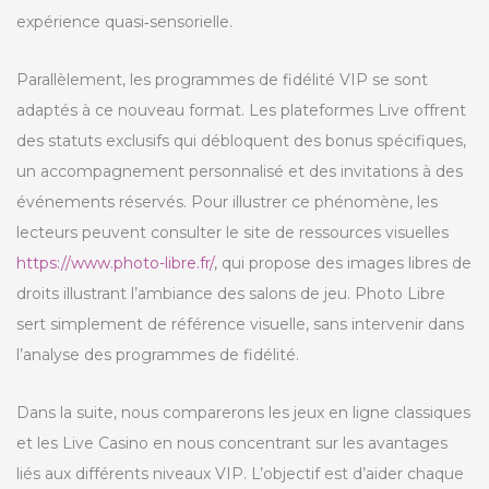
expérience quasi‑sensorielle.
Parallèlement, les programmes de fidélité VIP se sont
adaptés à ce nouveau format. Les plateformes Live offrent
des statuts exclusifs qui débloquent des bonus spécifiques,
un accompagnement personnalisé et des invitations à des
événements réservés. Pour illustrer ce phénomène, les
lecteurs peuvent consulter le site de ressources visuelles
https://www.photo-libre.fr/
, qui propose des images libres de
droits illustrant l’ambiance des salons de jeu. Photo Libre
sert simplement de référence visuelle, sans intervenir dans
l’analyse des programmes de fidélité.
Dans la suite, nous comparerons les jeux en ligne classiques
et les Live Casino en nous concentrant sur les avantages
liés aux différents niveaux VIP. L’objectif est d’aider chaque