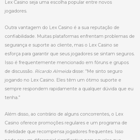
Lex Casino seja uma escolha popular entre novos
jogadores.
Outra vantagem do Lex Casino é a sua reputação de
confiabilidade. Muitas plataformas enfrentam problemas de
segurança e suporte ao cliente, mas o Lex Casino se
esforça para garantir que seus jogadores se sintam seguros.
Isso é frequentemente mencionado em fóruns e grupos
de discussão.
Ricardo Almeida
disse: “Me sinto seguro
jogando no Lex Casino. Eles têm um ótimo suporte e
sempre respondem rapidamente a qualquer dúvida que eu
tenha.”
Além disso, ao contrário de alguns concorrentes, o Lex
Casino oferece promoções regulares e um programa de
fidelidade que recompensa jogadores frequentes. Isso