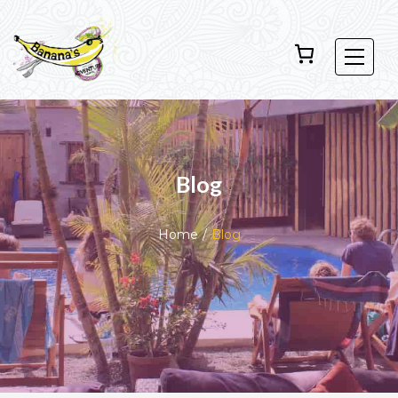
La
Dentro
La
Con
Las
Con
1
opción
casinozer
sfida
forest
plataformas
win
, los
inkabet
trovi
parte
arrow
recreativas
descargar
un
usuarios
con
entras
modernas
se
ambiente
chicken
en un
permiten
pueden
explica
di
Blog
royal
,
juego
a
acceder
en
gioco
dove
donde
numerosos
esta
che
a
ogni
cada
usuarios
página
privilegia
Home
/
Blog
round
decisión
explorar
diferentes
con
scelte
spinge
marca
ingresos
mercados
detalles
immediate
a
el
adicionales,
sobre
e
de
scegliere
ritmo
gracias
cómo
accesso
se
de la
a
apuestas
obtener
diretto
rischiare
partida.
promociones
y una
la
ai titoli
ancora
La
constantes,
aplicación
principali.
amplia
o
mecánica
sistemas
y
Passi
fermarsi.
premia
seguros,
selección