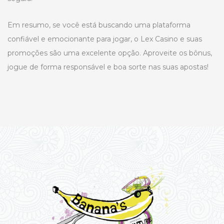
Em resumo, se você está buscando uma plataforma
confiável e emocionante para jogar, o Lex Casino e suas
promoções são uma excelente opção. Aproveite os bônus,
jogue de forma responsável e boa sorte nas suas apostas!