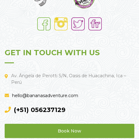
GET IN TOUCH WITH US
Av. Ángela de Perotti S/N, Oasis de Huacachina, Ica –
Perú
hello@bananasadventure.com
(+51) 056237129
Book Now