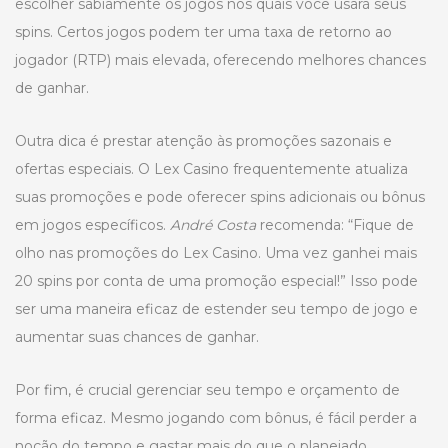
escolher sabiamente os jogos nos quais você usará seus
spins. Certos jogos podem ter uma taxa de retorno ao
jogador (RTP) mais elevada, oferecendo melhores chances
de ganhar.
Outra dica é prestar atenção às promoções sazonais e
ofertas especiais. O Lex Casino frequentemente atualiza
suas promoções e pode oferecer spins adicionais ou bônus
em jogos específicos.
André Costa
recomenda: “Fique de
olho nas promoções do Lex Casino. Uma vez ganhei mais
20 spins por conta de uma promoção especial!” Isso pode
ser uma maneira eficaz de estender seu tempo de jogo e
aumentar suas chances de ganhar.
Por fim, é crucial gerenciar seu tempo e orçamento de
forma eficaz. Mesmo jogando com bônus, é fácil perder a
noção do tempo e gastar mais do que o planejado.