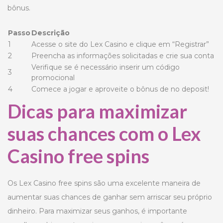
bônus.
Passo
Descrição
1
Acesse o site do Lex Casino e clique em “Registrar”
2
Preencha as informações solicitadas e crie sua conta
Verifique se é necessário inserir um código
3
promocional
4
Comece a jogar e aproveite o bônus de no deposit!
Dicas para maximizar
suas chances com o Lex
Casino free spins
Os Lex Casino free spins são uma excelente maneira de
aumentar suas chances de ganhar sem arriscar seu próprio
dinheiro. Para maximizar seus ganhos, é importante