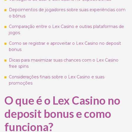
Depoimentos de jogadores sobre suas experiências com
o bônus
Comparação entre o Lex Casino e outras plataformas de
jogos
Como se registrar e aproveitar o Lex Casino no deposit
bonus
Dicas para maximizar suas chances com o Lex Casino
free spins
Considerações finais sobre o Lex Casino e suas
promoções
O que é o Lex Casino no
deposit bonus e como
funciona?