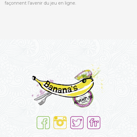
façonnent l’avenir du jeu en ligne.