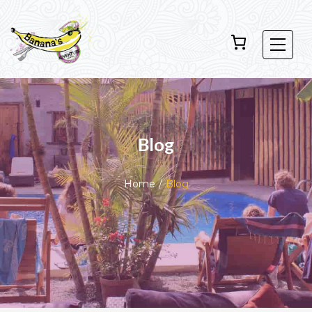
La
Dentro
La
Con
Las
Con
1
opción
casinozer
sfida
forest
plataformas
win
, los
inkabet
trovi
parte
arrow
recreativas
descargar
un
usuarios
con
entras
modernas
se
ambiente
chicken
en un
permiten
pueden
explica
di
Blog
royal
,
juego
a
acceder
en
gioco
dove
donde
numerosos
esta
che
a
ogni
cada
usuarios
página
privilegia
Home
/
Blog
round
decisión
explorar
diferentes
con
scelte
spinge
marca
ingresos
mercados
detalles
immediate
a
el
adicionales,
sobre
e
de
scegliere
ritmo
gracias
cómo
accesso
se
de la
a
apuestas
obtener
diretto
rischiare
partida.
promociones
y una
la
ai titoli
ancora
La
constantes,
aplicación
principali.
amplia
o
mecánica
sistemas
y
Passi
fermarsi.
premia
seguros,
selección