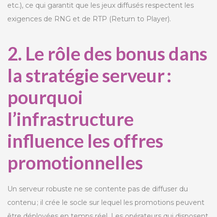
etc.), ce qui garantit que les jeux diffusés respectent les
exigences de RNG et de RTP (Return to Player).
2. Le rôle des bonus dans
la stratégie serveur :
pourquoi
l’infrastructure
influence les offres
promotionnelles
Un serveur robuste ne se contente pas de diffuser du
contenu ; il crée le socle sur lequel les promotions peuvent
être déployées en temps réel. Les opérateurs qui disposent