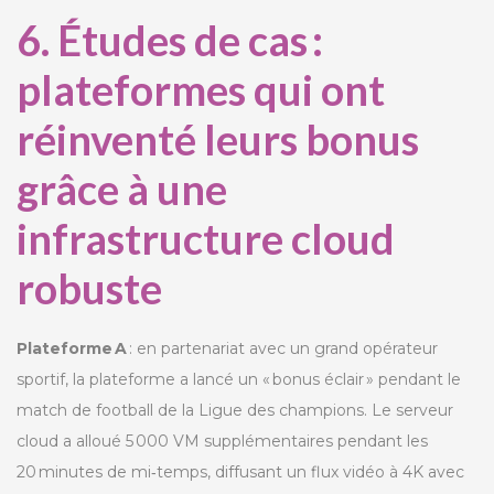
6. Études de cas :
plateformes qui ont
réinventé leurs bonus
grâce à une
infrastructure cloud
robuste
Plateforme A
: en partenariat avec un grand opérateur
sportif, la plateforme a lancé un « bonus éclair » pendant le
match de football de la Ligue des champions. Le serveur
cloud a alloué 5 000 VM supplémentaires pendant les
20 minutes de mi‑temps, diffusant un flux vidéo à 4K avec