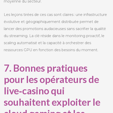
moyenne du secteur.
Les leçons tirées de ces cas sont claires : une infrastructure
évolutive et géographiquement distribuée permet de
lancer des promotions audacieuses sans sacrifier la qualité
du streaming. La clé réside dans le monitoring proactif, le
scaling automatisé et la capacité à orchestrer des
ressources GPU en fonction des besoins du moment.
7. Bonnes pratiques
pour les opérateurs de
live‑casino qui
souhaitent exploiter le