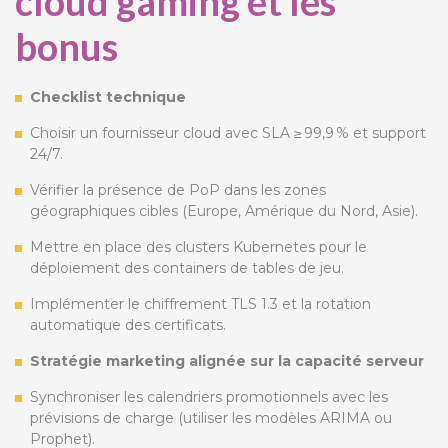
cloud gaming et les
bonus
Checklist technique
Choisir un fournisseur cloud avec SLA ≥ 99,9 % et support
24/7.
Vérifier la présence de PoP dans les zones
géographiques cibles (Europe, Amérique du Nord, Asie).
Mettre en place des clusters Kubernetes pour le
déploiement des containers de tables de jeu.
Implémenter le chiffrement TLS 1.3 et la rotation
automatique des certificats.
Stratégie marketing alignée sur la capacité serveur
Synchroniser les calendriers promotionnels avec les
prévisions de charge (utiliser les modèles ARIMA ou
Prophet).