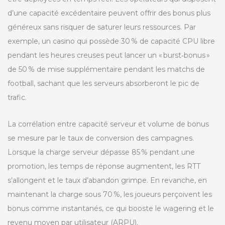
d’une capacité excédentaire peuvent offrir des bonus plus
généreux sans risquer de saturer leurs ressources. Par
exemple, un casino qui possède 30 % de capacité CPU libre
pendant les heures creuses peut lancer un « burst‑bonus »
de 50 % de mise supplémentaire pendant les matchs de
football, sachant que les serveurs absorberont le pic de
trafic.
La corrélation entre capacité serveur et volume de bonus
se mesure par le taux de conversion des campagnes.
Lorsque la charge serveur dépasse 85 % pendant une
promotion, les temps de réponse augmentent, les RTT
s’allongent et le taux d’abandon grimpe. En revanche, en
maintenant la charge sous 70 %, les joueurs perçoivent les
bonus comme instantanés, ce qui booste le wagering et le
revenu moyen par utilisateur (ARPU).