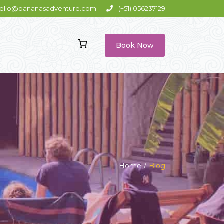
ello@bananasadventure.com
(+51) 056237129
Book Now
r
se explica en esta página
ambiente di gioco che
royal
, dove ogni round
 un juego donde cada
as modernas permiten a
eden acceder a diferentes
ener la aplicación y usarla
 accesso diretto ai titoli
re ancora o fermarsi. Il
la partida. La mecánica
 ingresos adicionales,
a amplia selección de
contenido describe el
lità all’altra seguendo il tuo
ncede pause inutili. È
mento exacto para actuar.
tantes, sistemas seguros,
ompatibilidad y el acceso a
flui. È una proposta adatta
e in fretta e convivere con
encias rápidas con tensión
servicios innovadores
sde la app.
fluido e senza distrazioni.
res casinos online Peru
os en experiencias digitales
amente.
Home
/
Blog