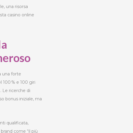
ile, una risorsa
ista casino online
la
eneroso
a una forte
 100 % e 100 giri
 Le ricerche di
so bonus iniziale, ma
ti qualificata,
 brand come “il più