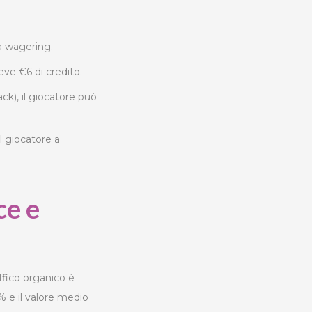
a wagering.
eve €6 di credito.
ck), il giocatore può
l giocatore a
ce e
raffico organico è
 % e il valore medio