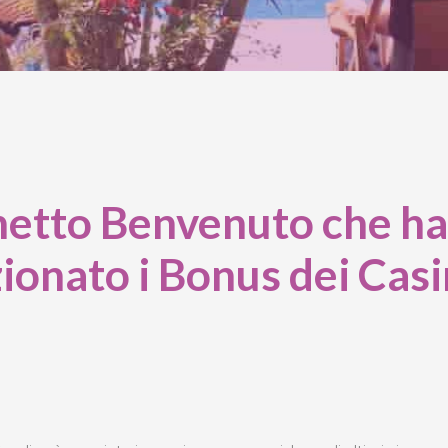
chetto Benvenuto che ha
ionato i Bonus dei Cas