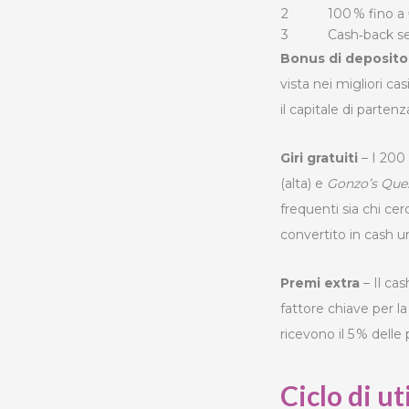
2
100 % fino a
3
Cash‑back se
Bonus di deposito
vista nei migliori 
il capitale di parten
Giri gratuiti
– I 200 
(alta) e
Gonzo’s Que
frequenti sia chi ce
convertito in cash un
Premi extra
– Il ca
fattore chiave per l
ricevono il 5 % delle
Ciclo di ut