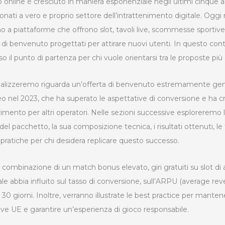
ò online è cresciuto in maniera esponenziale negli ultimi cinque 
onati a vero e proprio settore dell’intrattenimento digitale. Oggi mi
o a piattaforme che offrono slot, tavoli live, scommesse sportiv
 di benvenuto progettati per attirare nuovi utenti. In questo cont
o il punto di partenza per chi vuole orientarsi tra le proposte più a
analizzeremo riguarda un’offerta di benvenuto estremamente gene
o nel 2023, che ha superato le aspettative di conversione e ha c
rimento per altri operatori. Nelle sezioni successive esploreremo l
del pacchetto, la sua composizione tecnica, i risultati ottenuti, l
i pratiche per chi desidera replicare questo successo.
ombinazione di un match bonus elevato, giri gratuiti su slot di al
e abbia influito sul tasso di conversione, sull’ARPU (average rev
a 30 giorni. Inoltre, verranno illustrate le best practice per manten
ive UE e garantire un’esperienza di gioco responsabile.