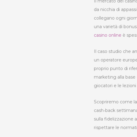
Il mercato dei casin
da nicchia di appassi
collegano ogni giorn
una varietà di bonus
casino online
è spess
Il caso studio che 
un operatore europe
proprio punto di rife
marketing alla base 
giocatori e le lezion
Scopriremo come la c
cash‑back settimanal
sulla fidelizzazione 
rispettare le normat