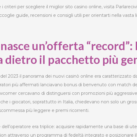
 criteri per scegliere il miglior sito casino online, visita Parlareciv
oglie guide, recensioni e consigli utili per orientarti nella vasta l
nasce un’offerta “record”: 
a dietro il pacchetto più g
del 2023 il panorama dei nuovi casinò online era caratterizzato d
ratori più affermati lanciavano bonus di benvenuto con match del
ewcomer cercavano di distinguersi con promozioni più aggressive.
he i giocatori, soprattutto in Italia, chiedevano non solo un gros
 scommessa più leggere e premi ricorrenti.
e dell’operatore era triplice: acquisire rapidamente una base di uten
on attraverso un programma di fedeltà integrato e posizionare il