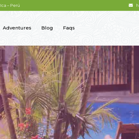
Ica – Perú
h
Adventures
Blog
Faqs
La opción
inkabet descarga
Dentro
casinozer
trovi un 
La sfida parte con
chicken 
Con
forest arrow
entras en
Las plataformas recreativ
Con
1 win
, los usuarios pu
con detalles sobre cómo obt
privilegia scelte immediate e
spinge a scegliere se rischia
decisión marca el ritmo de 
numerosos usuarios explorar
mercados de apuestas y un
en dispositivos móviles. El 
principali. Passi da una moda
ritmo resta serrato e non co
premia la atención y el mo
gracias a promociones cons
proceso de instalación, la c
ritmo, senza passaggi super
juegos.
pensato per chi ama decider
Es ideal si te atraen experi
competencias atractivas y 
las funciones principales de
a chi vuole giocare in modo 
la pressione.
constante.
accesibles a través de
mejo
para participantes interesad
completas y flexibles diari