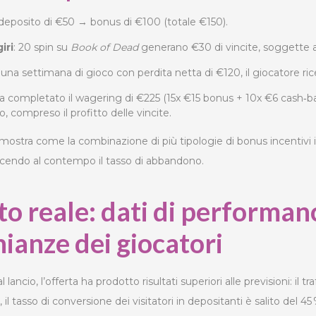
deposito di €50 → bonus di €100 (totale €150).
iri
: 20 spin su
Book of Dead
generano €30 di vincite, soggette 
 una settimana di gioco con perdita netta di €120, il giocatore ric
ta completato il wagering di €225 (15x €15 bonus + 10x €6 cash‑ba
ldo, compreso il profitto delle vincite.
stra come la combinazione di più tipologie di bonus incentivi i
ucendo al contempo il tasso di abbandono.
to reale: dati di performan
ianze dei giocatori
 lancio, l’offerta ha prodotto risultati superiori alle previsioni: il t
l tasso di conversione dei visitatori in depositanti è salito del 45