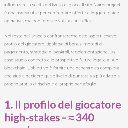
influenzare la scelta del livello di gioco. Il sito Naimaproject
è una risorsa utile per confrontare offerte e leggere guide
operative, ma non fornisce valutazioni ufficiali.
Nel resto dell’articolo confronteremo otto aspetti chiave:
profilo del giocatore, tipologia di bonus, metodi di
pagamento, strategie di bankroll, regolamentazione, un
caso studio concreto e le prospettive future legate a IA e
blockchain. L’obiettivo è fornire una panoramica completa
che aiuti a decidere quale livello di puntata sia più adatto al
proprio profilo di rischio e al proprio portafoglio.
1. Il profilo del giocatore
high‑stakes – ≈ 340