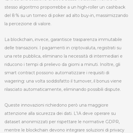
stesso algoritmo proporrebbe a un high‑roller un cashback
del 8 % su un torneo di poker ad alto buy‑in, massimizzando
la percezione di valore.
La blockchain, invece, garantisce trasparenza immutabile
delle transazioni. I pagamenti in criptovaluta, registrati su
una rete pubblica, eliminano la necessità di intermediari e
riducono i tempi di prelievo da giorni a minuti. Inoltre, gli
smart contract possono automatizzare i requisiti di
wagering: una volta soddisfatto il turnover, il bonus viene
rilasciato automaticamente, eliminando possibili dispute.
Queste innovazioni richiedono però una maggiore
attenzione alla sicurezza dei dati. L’IA deve operare su
dataset anonimizzati per rispettare le normative GDPR,
mentre le blockchain devono integrare soluzioni di privacy