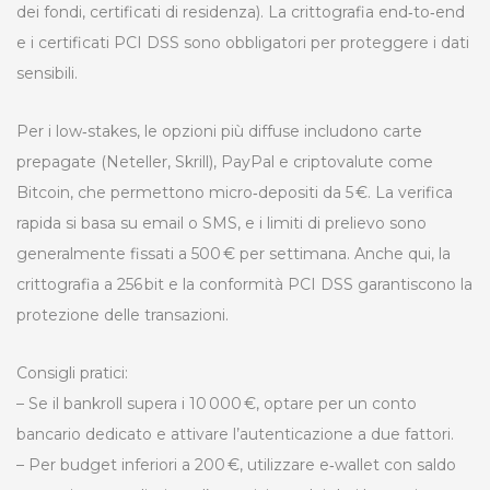
dei fondi, certificati di residenza). La crittografia end‑to‑end
e i certificati PCI DSS sono obbligatori per proteggere i dati
sensibili.
Per i low‑stakes, le opzioni più diffuse includono carte
prepagate (Neteller, Skrill), PayPal e criptovalute come
Bitcoin, che permettono micro‑depositi da 5 €. La verifica
rapida si basa su email o SMS, e i limiti di prelievo sono
generalmente fissati a 500 € per settimana. Anche qui, la
crittografia a 256 bit e la conformità PCI DSS garantiscono la
protezione delle transazioni.
Consigli pratici:
– Se il bankroll supera i 10 000 €, optare per un conto
bancario dedicato e attivare l’autenticazione a due fattori.
– Per budget inferiori a 200 €, utilizzare e‑wallet con saldo