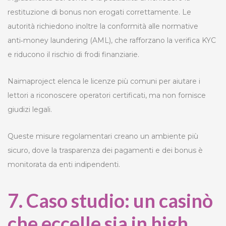
restituzione di bonus non erogati correttamente. Le
autorità richiedono inoltre la conformità alle normative
anti‑money laundering (AML), che rafforzano la verifica KYC
e riducono il rischio di frodi finanziarie.
Naimaproject elenca le licenze più comuni per aiutare i
lettori a riconoscere operatori certificati, ma non fornisce
giudizi legali.
Queste misure regolamentari creano un ambiente più
sicuro, dove la trasparenza dei pagamenti e dei bonus è
monitorata da enti indipendenti.
7. Caso studio: un casinò
che eccelle sia in high