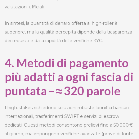
valutazioni ufficiali.
In sintesi, la quantità di denaro offerta ai high‑roller è
superiore, ma la qualità percepita dipende dalla trasparenza
dei requisiti e dalla rapidità delle verifiche KYC.
4. Metodi di pagamento
più adatti a ogni fascia di
puntata – ≈ 320 parole
I high‑stakes richiedono soluzioni robuste: bonifici bancari
internazionali, trasferimenti SWIFT e servizi di escrow
dedicati. Questi metodi consentono prelievi fino a 50 000 €
al giorno, ma impongono verifiche avanzate (prove di fonte