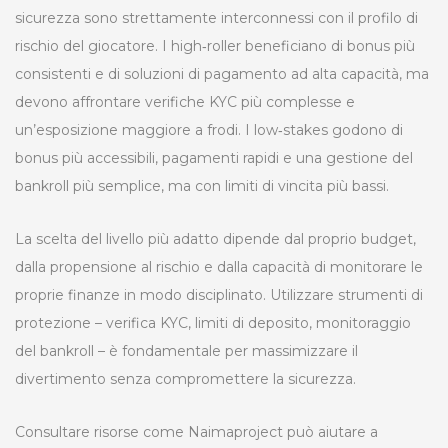
sicurezza sono strettamente interconnessi con il profilo di
rischio del giocatore. I high‑roller beneficiano di bonus più
consistenti e di soluzioni di pagamento ad alta capacità, ma
devono affrontare verifiche KYC più complesse e
un’esposizione maggiore a frodi. I low‑stakes godono di
bonus più accessibili, pagamenti rapidi e una gestione del
bankroll più semplice, ma con limiti di vincita più bassi.
La scelta del livello più adatto dipende dal proprio budget,
dalla propensione al rischio e dalla capacità di monitorare le
proprie finanze in modo disciplinato. Utilizzare strumenti di
protezione – verifica KYC, limiti di deposito, monitoraggio
del bankroll – è fondamentale per massimizzare il
divertimento senza compromettere la sicurezza.
Consultare risorse come Naimaproject può aiutare a