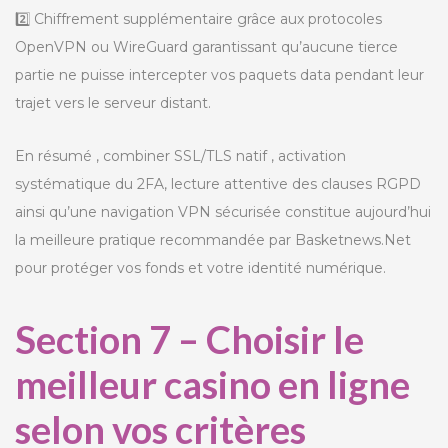
2️⃣ Chiffrement supplémentaire grâce aux protocoles
OpenVPN ou WireGuard garantissant qu’aucune tierce
partie ne puisse intercepter vos paquets data pendant leur
trajet vers le serveur distant.
En résumé , combiner SSL/TLS natif , activation
systématique du 2FA, lecture attentive des clauses RGPD
ainsi qu’une navigation VPN sécurisée constitue aujourd’hui
la meilleure pratique recommandée par Basketnews.Net
pour protéger vos fonds et votre identité numérique.
Section 7 – Choisir le
meilleur casino en ligne
selon vos critères