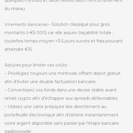
quelques minutes et deux heures selon l’encombrement
du réseau .
Virements bancaires
– Solution classique pour gros
montants (>€5 000) car elle assure traçabilité totale ;
toutefois temps moyen =3‑5 jours ouvrés et frais pouvant
atteindre €15 .
Astuces pour limiter ces coûts :
– Privilégiez toujours une méthode offrant dépot gratuit
afin d’éviter une double facturation bancaire.
– Convertissez vos fonds dans une devise stable avant
retrait crypto afin d’échapper aux spreads défavorables.
– Utilisez une carte prépayée liée directement au
portefeuille électronique afin d’obtenir instantanément
votre argent disponible sans passer par l’étape bancaire
traditionnelle .