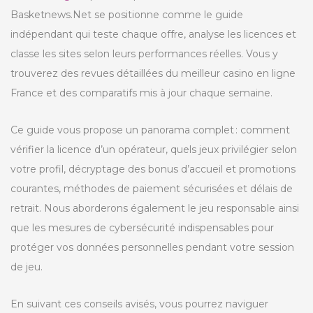
Basketnews.Net se positionne comme le guide
indépendant qui teste chaque offre, analyse les licences et
classe les sites selon leurs performances réelles. Vous y
trouverez des revues détaillées du meilleur casino en ligne
France et des comparatifs mis à jour chaque semaine.
Ce guide vous propose un panorama complet : comment
vérifier la licence d’un opérateur, quels jeux privilégier selon
votre profil, décryptage des bonus d’accueil et promotions
courantes, méthodes de paiement sécurisées et délais de
retrait. Nous aborderons également le jeu responsable ainsi
que les mesures de cybersécurité indispensables pour
protéger vos données personnelles pendant votre session
de jeu.
En suivant ces conseils avisés, vous pourrez naviguer