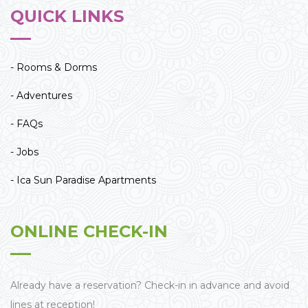
QUICK LINKS
- Rooms & Dorms
- Adventures
- FAQs
- Jobs
- Ica Sun Paradise Apartments
ONLINE CHECK-IN
Already have a reservation? Check-in in advance and avoid
lines at reception!