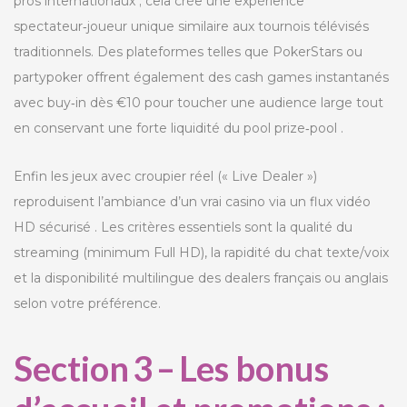
pros internationaux ; cela crée une expérience
spectateur‑joueur unique similaire aux tournois télévisés
traditionnels. Des plateformes telles que PokerStars ou
partypoker offrent également des cash games instantanés
avec buy‑in dès €10 pour toucher une audience large tout
en conservant une forte liquidité du pool prize‑pool .
Enfin les jeux avec croupier réel (« Live Dealer »)
reproduisent l’ambiance d’un vrai casino via un flux vidéo
HD sécurisé . Les critères essentiels sont la qualité du
streaming (minimum Full HD), la rapidité du chat texte/voix
et la disponibilité multilingue des dealers français ou anglais
selon votre préférence.
Section 3 – Les bonus