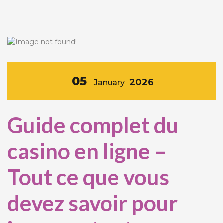
usarla
da una
Il ritmo
la
competencias
de
en
modalità
resta
atención
atractivas
dispositivos
all’altra
juegos.
serrato
y el
y
móviles.
seguendo
e non
momento
servicios
El
il tuo
concede
exacto
innovadores
contenido
ritmo,
pause
para
accesibles
describe
senza
inutili.
actuar.
a
el
passaggi
È
Es
través
05
2026
January
proceso
superflui.
pensato
ideal si
de
de
È una
per chi
te
mejores
instalación,
proposta
ama
atraen
casinos
la
Guide complet du
adatta
decidere
experiencias
online
compatibilidad
a chi
in
rápidas
Peru
y el
vuole
fretta
con
para
casino en ligne –
acceso
giocare
e
tensión
participantes
a las
in
convivere
constante.
interesados
Tout ce que vous
funciones
modo
con la
en
principales
fluido
pressione.
experiencias
desde
e
digitales
devez savoir pour
la app.
senza
completas
distrazioni.
y