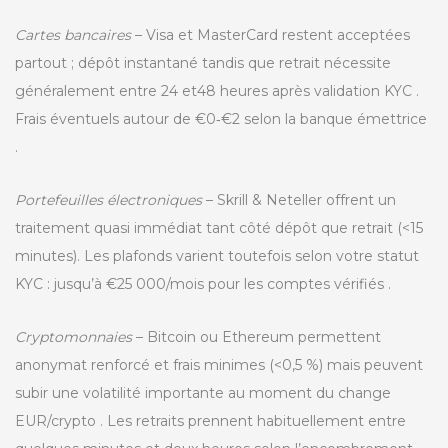
Cartes bancaires
– Visa et MasterCard restent acceptées
partout ; dépôt instantané tandis que retrait nécessite
généralement entre 24 et48 heures après validation KYC .
Frais éventuels autour de €0‑€2 selon la banque émettrice
.
Portefeuilles électroniques
– Skrill & Neteller offrent un
traitement quasi immédiat tant côté dépôt que retrait (<15
minutes). Les plafonds varient toutefois selon votre statut
KYC : jusqu’à €25 000/mois pour les comptes vérifiés .
Cryptomonnaies
– Bitcoin ou Ethereum permettent
anonymat renforcé et frais minimes (<0,5 %) mais peuvent
subir une volatilité importante au moment du change
EUR/crypto . Les retraits prennent habituellement entre