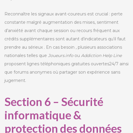
Reconnaître les signaux avant-coureurs est crucial : perte
constante malgré augmentation des mises, sentiment
d’anxiété avant chaque session ou recours fréquent aux
crédits supplémentaires sont autant d’indicateurs qu’il faut
prendre au sérieux . En cas besoin , plusieurs associations
nationales telles que
Joueurs.info
ou
Addiction Help Line
proposent lignes téléphoniques gratuites ouvertes24/7 ainsi
que forums anonymes où partager son expérience sans
jugement.
Section 6 – Sécurité
informatique &
protection des données