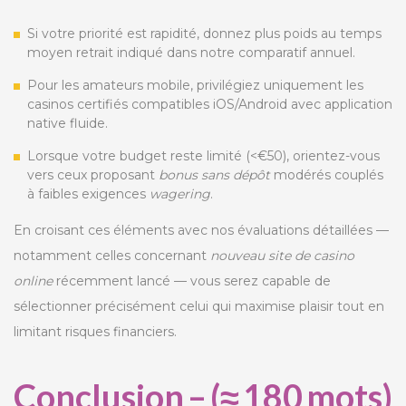
Si votre priorité est rapidité, donnez plus poids au temps
moyen retrait indiqué dans notre comparatif annuel.
Pour les amateurs mobile, privilégiez uniquement les
casinos certifiés compatibles iOS/Android avec application
native fluide.
Lorsque votre budget reste limité (<€50), orientez-vous
vers ceux proposant
bonus sans dépôt
modérés couplés
à faibles exigences
wagering
.
En croisant ces éléments avec nos évaluations détaillées —
notamment celles concernant
nouveau site de casino
online
récemment lancé — vous serez capable de
sélectionner précisément celui qui maximise plaisir tout en
limitant risques financiers.
Conclusion – (≈ 180 mots)