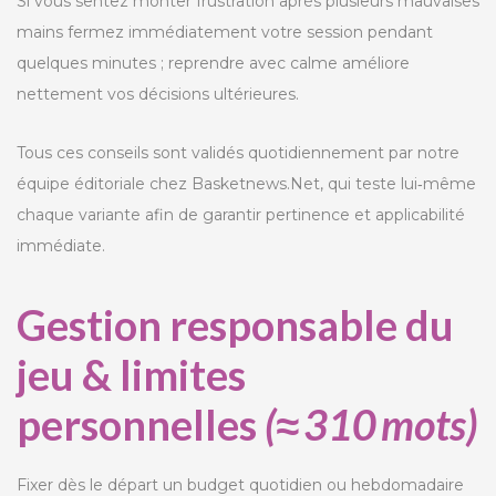
Si vous sentez monter frustration après plusieurs mauvaises
mains fermez immédiatement votre session pendant
quelques minutes ; reprendre avec calme améliore
nettement vos décisions ultérieures.
Tous ces conseils sont validés quotidiennement par notre
équipe éditoriale chez Basketnews.Net, qui teste lui‑même
chaque variante afin de garantir pertinence et applicabilité
immédiate.
Gestion responsable du
jeu & limites
personnelles
(≈ 310 mots)
Fixer dès le départ un budget quotidien ou hebdomadaire