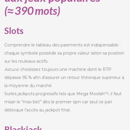
(≈ 390 mots)
Slots
Comprendre le tableau des paiements est indispensable :
chaque symbole possède sa propre valeur selon sa position
sur les rouleaux actifs.
Astuce
: choisissez toujours une machine dont le RTP
dépasse 95 % afin d’assurer un retour théorique supérieur à
la moyenne du marché.
Surles jackpots progressifs tels que Mega Moolah™, il faut
miser le “max bet” dès le premier spin car seul ce pari
débloque l’accès au jackpot final.
Blackjack