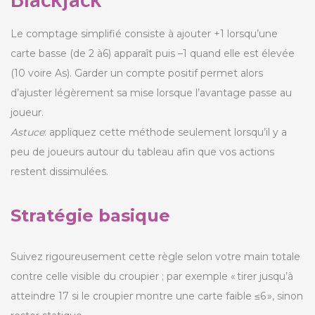
Le comptage simplifié consiste à ajouter +1 lorsqu’une
carte basse (de 2 à6) apparaît puis –1 quand elle est élevée
(10 voire As). Garder un compte positif permet alors
d’ajuster légèrement sa mise lorsque l’avantage passe au
joueur.
Astuce
: appliquez cette méthode seulement lorsqu’il y a
peu de joueurs autour du tableau afin que vos actions
restent dissimulées.
Stratégie basique
Suivez rigoureusement cette règle selon votre main totale
contre celle visible du croupier ; par exemple « tirer jusqu’à
atteindre 17 si le croupier montre une carte faible ≤6 », sinon