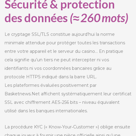
Sécurité & protection
des données
(≈ 260 mots)
Le cryptage SSL/TLS constitue aujourd’hui la norme
minimale attendue pour protéger toutes les transactions
entre votre appareil et le serveur du casino… En pratique
cela signifie qu’un tiers ne peut intercepter ni vos
identifiants ni vos coordonnées bancaires grâce au
protocole HTTPS indiqué dans la barre URL.
Les plateformes évaluées positivement par
Basketnews.Net affichent systématiquement leur certificat
SSL avec chiffrement AES‑256 bits – niveau équivalent
utilisé dans les banques internationales.
La procédure KYC (« Know‑Your‑Customer ») oblige ensuite
chaque joueur à fournir une pièce officielle ainsi qu’une