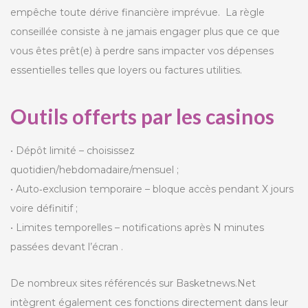
empêche toute dérive financière imprévue. La règle
conseillée consiste à ne jamais engager plus que ce que
vous êtes prêt(e) à perdre sans impacter vos dépenses
essentielles telles que loyers ou factures utilities.
Outils offerts par les casinos
• Dépôt limité – choisissez
quotidien/hebdomadaire/mensuel ;
• Auto‑exclusion temporaire – bloque accès pendant X jours
voire définitif ;
• Limites temporelles – notifications après N minutes
passées devant l’écran .
De nombreux sites référencés sur Basketnews.Net
intègrent également ces fonctions directement dans leur