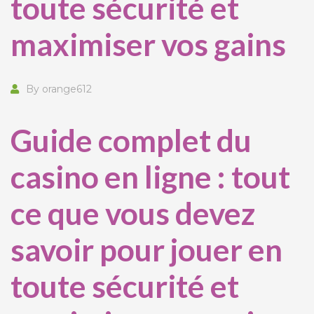
toute sécurité et
flexibles
diariamente.
maximiser vos gains
By orange612
Guide complet du
casino en ligne : tout
ce que vous devez
savoir pour jouer en
toute sécurité et