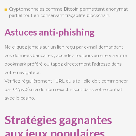
Cryptomonnaies comme Bitcoin permettant anonymat
partiel tout en conservant traçabilité blockchain.
Astuces anti‑phishing
Ne cliquez jamais sur un lien reçu par e‑mail demandant
vos données bancaires ; accédez toujours au site via votre
bookmark préféré ou tapez directement l’adresse dans
votre navigateur.
Vérifiez régulièrement l’URL du site : elle doit commencer
par
https://
suivi du nom exact inscrit dans votre contrat
avec le casino.
Stratégies gagnantes
aux jeux populaires