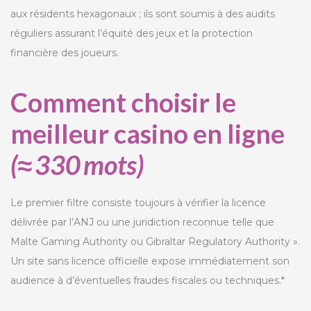
aux résidents hexagonaux ; ils sont soumis à des audits
réguliers assurant l’équité des jeux et la protection
financière des joueurs.
Comment choisir le
meilleur casino en ligne
(≈ 330 mots)
Le premier filtre consiste toujours à vérifier la licence
délivrée par l’ANJ ou une juridiction reconnue telle que
Malte Gaming Authority ou Gibraltar Regulatory Authority ».
Un site sans licence officielle expose immédiatement son
audience à d’éventuelles fraudes fiscales ou techniques.*