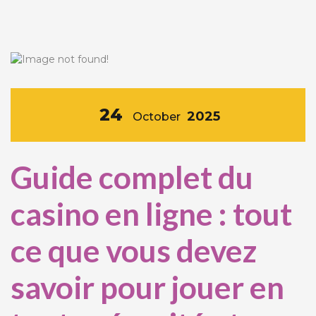
usarla
da una
Il ritmo
la
competencias
de
en
modalità
resta
atención
atractivas
dispositivos
all’altra
juegos.
serrato
y el
y
móviles.
seguendo
e non
momento
servicios
El
il tuo
concede
exacto
innovadores
contenido
ritmo,
pause
para
accesibles
describe
senza
inutili.
actuar.
a
el
passaggi
È
Es
través
24
2025
October
proceso
superflui.
pensato
ideal si
de
de
È una
per chi
te
mejores
instalación,
proposta
ama
atraen
casinos
la
Guide complet du
adatta
decidere
experiencias
online
compatibilidad
a chi
in
rápidas
Peru
y el
vuole
fretta
con
para
casino en ligne : tout
acceso
giocare
e
tensión
participantes
a las
in
convivere
constante.
interesados
ce que vous devez
funciones
modo
con la
en
principales
fluido
pressione.
experiencias
desde
e
digitales
savoir pour jouer en
la app.
senza
completas
distrazioni.
y