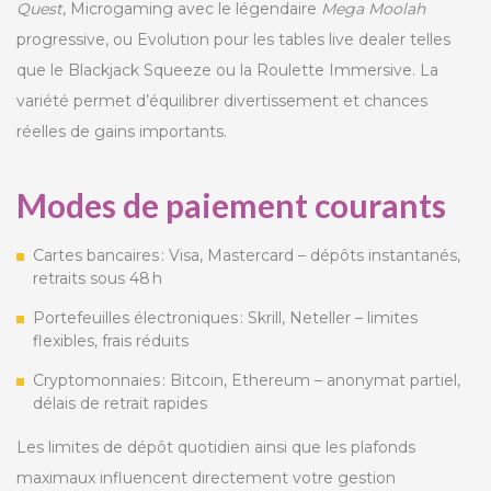
Quest
, Microgaming avec le légendaire
Mega Moolah
progressive, ou Evolution pour les tables live dealer telles
que le Blackjack Squeeze ou la Roulette Immersive. La
variété permet d’équilibrer divertissement et chances
réelles de gains importants.
Modes de paiement courants
Cartes bancaires : Visa, Mastercard – dépôts instantanés,
retraits sous 48 h
Portefeuilles électroniques : Skrill, Neteller – limites
flexibles, frais réduits
Cryptomonnaies : Bitcoin, Ethereum – anonymat partiel,
délais de retrait rapides
Les limites de dépôt quotidien ainsi que les plafonds
maximaux influencent directement votre gestion