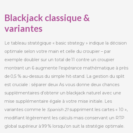
Blackjack classique &
variantes
Le tableau stratégique « basic strategy » indique la décision
optimale selon votre main et celle du croupier – par
exemple doubler sur un total de 11 contre un croupier
montrant un 6 augmente l’espérance mathématique à près
de 0,5 % au-dessus du simple hit‑stand. La gestion du split
est cruciale : séparer deux As vous donne deux chances
supplémentaires d’obtenir un blackjack naturel avec une
mise supplémentaire égale à votre mise initiale. Les
variantes comme le
Spanish 21
suppriment les cartes « 10 »,
modifiant légèrement les calculs mais conservant un RTP
global supérieur à 99 % lorsqu’on suit la stratégie optimale.