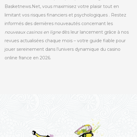
Basketnews.Net, vous maximisez votre plaisir tout en
limitant vos risques financiers et psychologiques . Restez
informés des dernières nouveautés concernant les
nouveaux casinos en ligne
dès leur lancement grâce à nos
revues actualisées chaque mois – votre guide fiable pour
jouer sereinement dans l’univers dynamique du casino
online france en 2026.​