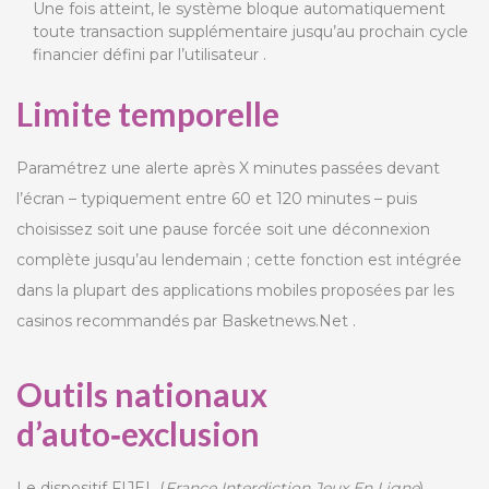
Une fois atteint, le système bloque automatiquement
toute transaction supplémentaire jusqu’au prochain cycle
financier défini par l’utilisateur .
Limite temporelle
Paramétrez une alerte après X minutes passées devant
l’écran – typiquement entre 60 et 120 minutes – puis
choisissez soit une pause forcée soit une déconnexion
complète jusqu’au lendemain ; cette fonction est intégrée
dans la plupart des applications mobiles proposées par les
casinos recommandés par Basketnews.Net .
Outils nationaux
d’auto‑exclusion
Le dispositif FIJEL (
France Interdiction Jeux En Ligne
)