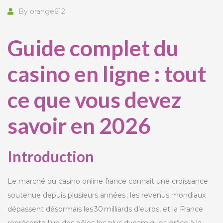
flexibles
diariamente.
By orange612
Guide complet du
casino en ligne : tout
ce que vous devez
savoir en 2026
Introduction
Le marché du casino online france connaît une croissance
soutenue depuis plusieurs années ; les revenus mondiaux
dépassent désormais les 30 milliards d’euros, et la France