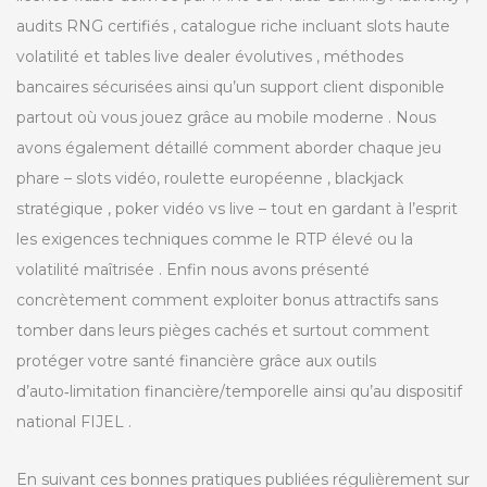
audits RNG certifiés , catalogue riche incluant slots haute
volatilité et tables live dealer évolutives , méthodes
bancaires sécurisées ainsi qu’un support client disponible
partout où vous jouez grâce au mobile moderne . Nous
avons également détaillé comment aborder chaque jeu
phare – slots vidéo, roulette européenne , blackjack
stratégique , poker vidéo vs live – tout en gardant à l’esprit
les exigences techniques comme le RTP élevé ou la
volatilité maîtrisée . Enfin nous avons présenté
concrètement comment exploiter bonus attractifs sans
tomber dans leurs pièges cachés et surtout comment
protéger votre santé financière grâce aux outils
d’auto‑limitation financière/temporelle ainsi qu’au dispositif
national FIJEL .
En suivant ces bonnes pratiques publiées régulièrement sur