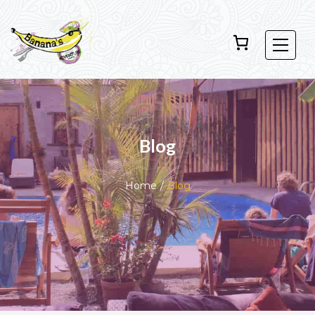
La
Dentro
La
Con
Las
Con
1
opción
casinozer
sfida
forest
plataformas
win
, los
inkabet
trovi
parte
arrow
recreativas
descargar
un
usuarios
con
entras
modernas
se
ambiente
chicken
en un
permiten
pueden
explica
di
Blog
royal
,
juego
a
acceder
en
gioco
dove
donde
numerosos
esta
che
a
ogni
cada
usuarios
página
privilegia
Home
/
Blog
round
decisión
explorar
diferentes
con
scelte
spinge
marca
ingresos
mercados
detalles
immediate
a
el
adicionales,
sobre
e
de
scegliere
ritmo
gracias
cómo
accesso
se
de la
a
apuestas
obtener
diretto
rischiare
partida.
promociones
y una
la
ai titoli
ancora
La
constantes,
aplicación
principali.
amplia
o
mecánica
sistemas
y
Passi
fermarsi.
premia
seguros,
selección