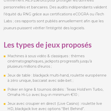
chiffrement AES‑256 bits pour protéger les données
personnelles et bancaires. Des audits indépendants valident
l’équité du RNG grâce aux certifications eCOGRA ou iTech
Labs ; ces rapports sont publiés annuellement afin que les
joueurs puissent vérifier l’intégrité des logiciels.
Les types de jeux proposés
Machines à sous vidéo & classiques : thèmes
cinématographiques, jackpots progressifs jusqu’à
plusieurs millions d’euros ;
Jeux de table : blackjack multi‑hand, roulette européenne
à zéro unique, baccarat avec side‑bet ;
Poker en ligne & tournois dédiés : Texas Hold’em Turbo,
Omaha Hi‑Lo avec buy‑in minimum €10 ;
Jeux avec croupier en direct (Live Casino) : roulette live
HD, blackjack live avec options “Bet Behind”.