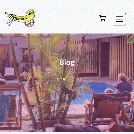
La
Dentro
La
Con
Las
Con
1
opción
casinozer
sfida
forest
plataformas
win
, los
inkabet
trovi
parte
arrow
recreativas
descargar
un
usuarios
con
entras
modernas
se
ambiente
chicken
en un
permiten
pueden
explica
di
Blog
royal
,
juego
a
acceder
en
gioco
dove
donde
numerosos
esta
che
a
ogni
cada
usuarios
página
privilegia
Home
/
Blog
round
decisión
explorar
diferentes
con
scelte
spinge
marca
ingresos
mercados
detalles
immediate
a
el
adicionales,
sobre
e
de
scegliere
ritmo
gracias
cómo
accesso
se
de la
a
apuestas
obtener
diretto
rischiare
partida.
promociones
y una
la
ai titoli
ancora
La
constantes,
aplicación
principali.
amplia
o
mecánica
sistemas
y
Passi
fermarsi.
premia
seguros,
selección