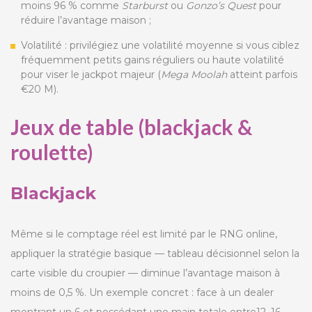
moins 96 % comme
Starburst
ou
Gonzo’s Quest
pour
réduire l’avantage maison ;
Volatilité : privilégiez une volatilité moyenne si vous ciblez
fréquemment petits gains réguliers ou haute volatilité
pour viser le jackpot majeur (
Mega Moolah
atteint parfois
€20 M).
Jeux de table (blackjack &
roulette)
Blackjack
Même si le comptage réel est limité par le RNG online,
appliquer la stratégie basique — tableau décisionnel selon la
carte visible du croupier — diminue l’avantage maison à
moins de 0,5 %. Un exemple concret : face à un dealer