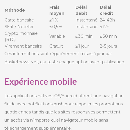
Frais
Délai
Délai
Méthode
moyen
débit
crédit
Carte bancaire
≤ 1 %
Instantané
24–48h
Skrill / Neteller
≤ 0,5 %
Instantané
≤ 12h
Crypto‑monnaie
Variable
≤ 30 min
≤ 30 min
(BTC)
Virement bancaire
Gratuit
≥ 1 jour
2–5 jours
Ces informations sont régulièrement mises à jour par
Basketnews.Net, qui teste chaque option avant publication.
Expérience mobile
Les applications natives iOS/Android offrent une navigation
fluide avec notifications push pour rappeler les promotions
quotidiennes tandis que les sites responsives permettent
un accès via n’importe quel navigateur mobile sans
téléchargement supplémentaire.