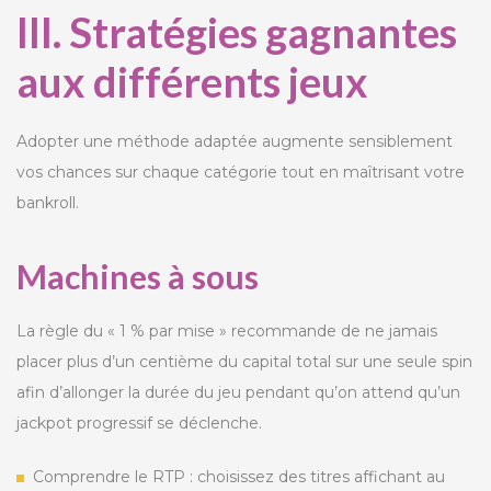
III. Stratégies gagnantes
aux différents jeux
Adopter une méthode adaptée augmente sensiblement
vos chances sur chaque catégorie tout en maîtrisant votre
bankroll.
Machines à sous
La règle du « 1 % par mise » recommande de ne jamais
placer plus d’un centième du capital total sur une seule spin
afin d’allonger la durée du jeu pendant qu’on attend qu’un
jackpot progressif se déclenche.
Comprendre le RTP : choisissez des titres affichant au