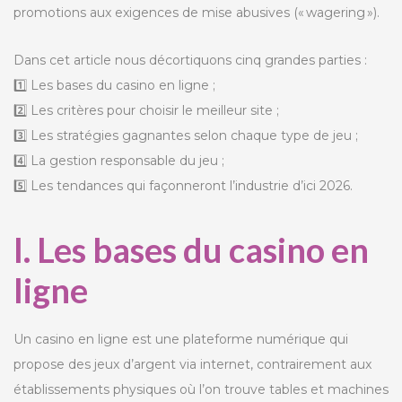
promotions aux exigences de mise abusives (« wagering »).
Dans cet article nous décortiquons cinq grandes parties :
1️⃣ Les bases du casino en ligne ;
2️⃣ Les critères pour choisir le meilleur site ;
3️⃣ Les stratégies gagnantes selon chaque type de jeu ;
4️⃣ La gestion responsable du jeu ;
5️⃣ Les tendances qui façonneront l’industrie d’ici 2026.
I. Les bases du casino en
ligne
Un casino en ligne est une plateforme numérique qui
propose des jeux d’argent via internet, contrairement aux
établissements physiques où l’on trouve tables et machines