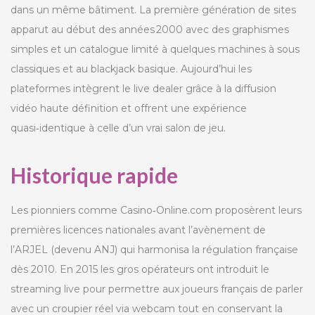
dans un même bâtiment. La première génération de sites
apparut au début des années 2000 avec des graphismes
simples et un catalogue limité à quelques machines à sous
classiques et au blackjack basique. Aujourd’hui les
plateformes intègrent le live dealer grâce à la diffusion
vidéo haute définition et offrent une expérience
quasi‑identique à celle d’un vrai salon de jeu.
Historique rapide
Les pionniers comme Casino‑Online.com proposèrent leurs
premières licences nationales avant l’avènement de
l’ARJEL (devenu ANJ) qui harmonisa la régulation française
dès 2010. En 2015 les gros opérateurs ont introduit le
streaming live pour permettre aux joueurs français de parler
avec un croupier réel via webcam tout en conservant la