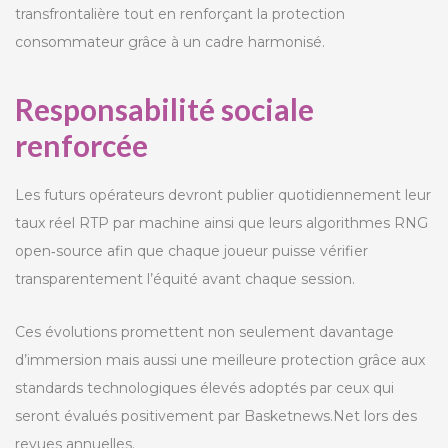
transfrontalière tout en renforçant la protection
consommateur grâce à un cadre harmonisé.
Responsabilité sociale
renforcée
Les futurs opérateurs devront publier quotidiennement leur
taux réel RTP par machine ainsi que leurs algorithmes RNG
open‑source afin que chaque joueur puisse vérifier
transparentement l’équité avant chaque session.
Ces évolutions promettent non seulement davantage
d’immersion mais aussi une meilleure protection grâce aux
standards technologiques élevés adoptés par ceux qui
seront évalués positivement par Basketnews.Net lors des
revues annuelles.