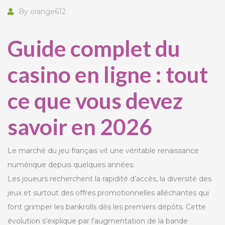
flexibles
diariamente.
By orange612
Guide complet du
casino en ligne : tout
ce que vous devez
savoir en 2026
Le marché du jeu français vit une véritable renaissance
numérique depuis quelques années.
Les joueurs recherchent la rapidité d’accès, la diversité des
jeux et surtout des offres promotionnelles alléchantes qui
font grimper les bankrolls dès les premiers dépôts. Cette
évolution s’explique par l’augmentation de la bande