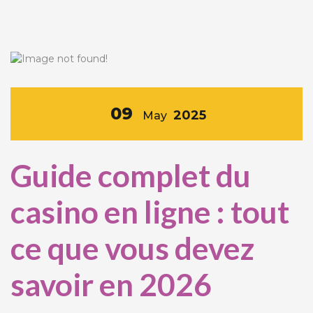
usarla
da una
Il ritmo
la
competencias
de
en
modalità
resta
atención
atractivas
dispositivos
all’altra
juegos.
serrato
y el
y
móviles.
seguendo
e non
momento
servicios
El
il tuo
concede
exacto
innovadores
contenido
ritmo,
pause
para
accesibles
describe
senza
inutili.
actuar.
a
el
passaggi
È
Es
través
09
2025
May
proceso
superflui.
pensato
ideal si
de
de
È una
per chi
te
mejores
instalación,
proposta
ama
atraen
casinos
la
Guide complet du
adatta
decidere
experiencias
online
compatibilidad
a chi
in
rápidas
Peru
y el
vuole
fretta
con
para
casino en ligne : tout
acceso
giocare
e
tensión
participantes
a las
in
convivere
constante.
interesados
ce que vous devez
funciones
modo
con la
en
principales
fluido
pressione.
experiencias
desde
e
digitales
savoir en 2026
la app.
senza
completas
distrazioni.
y