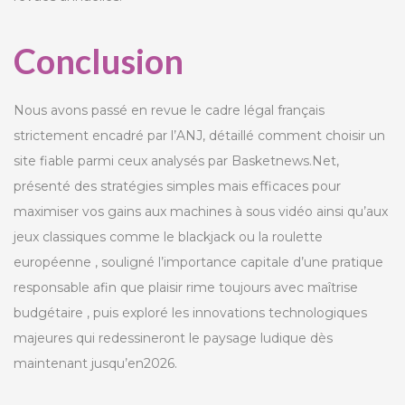
Conclusion
Nous avons passé en revue le cadre légal français
strictement encadré par l’ANJ, détaillé comment choisir un
site fiable parmi ceux analysés par Basketnews.Net,
présenté des stratégies simples mais efficaces pour
maximiser vos gains aux machines à sous vidéo ainsi qu’aux
jeux classiques comme le blackjack ou la roulette
européenne , souligné l’importance capitale d’une pratique
responsable afin que plaisir rime toujours avec maîtrise
budgétaire , puis exploré les innovations technologiques
majeures qui redessineront le paysage ludique dès
maintenant jusqu’en​2026.