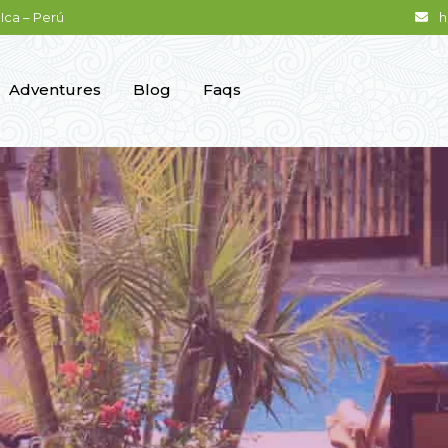
Ica – Perú
h
Adventures
Blog
Faqs
La opción
inkabet descarga
Dentro
casinozer
trovi un 
La sfida parte con
chicken 
Con
forest arrow
entras en
Las plataformas recreativ
Con
1 win
, los usuarios pu
con detalles sobre cómo obt
privilegia scelte immediate e
spinge a scegliere se rischia
decisión marca el ritmo de 
numerosos usuarios explorar
mercados de apuestas y un
en dispositivos móviles. El 
principali. Passi da una moda
ritmo resta serrato e non co
premia la atención y el mo
gracias a promociones cons
proceso de instalación, la c
ritmo, senza passaggi super
juegos.
pensato per chi ama decider
Es ideal si te atraen experi
competencias atractivas y 
las funciones principales de
a chi vuole giocare in modo 
la pressione.
constante.
accesibles a través de
mejo
para participantes interesad
completas y flexibles diari