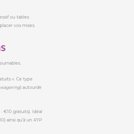
ssif ou tables
placer vos mises.
ns
ournables.
uits ». Ce type
wagering
) autourde
 €10 gratuits). Idéal
00) ainsi qu’à un
RTP