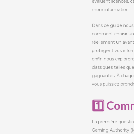
évaluent licences, 
more information.
Dans ce guide nous 
comment choisir un 
réellement un avant
protègent vos inform
enfin nous explorer
classiques telles qu
gagnantes. À chaque
vous puissiez prendr
1️⃣ Comm
La première question
Gaming Authority (