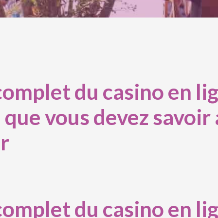
omplet du casino en li
 que vous devez savoir
r
omplet du casino en li