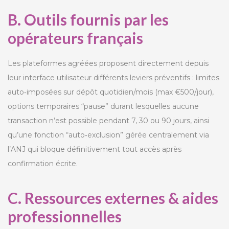
B. Outils fournis par les
opérateurs français
Les plateformes agréées proposent directement depuis
leur interface utilisateur différents leviers préventifs : limites
auto‑imposées sur dépôt quotidien/mois (max €500/jour),
options temporaires “pause” durant lesquelles aucune
transaction n’est possible pendant 7, 30 ou 90 jours, ainsi
qu’une fonction “auto‑exclusion” gérée centralement via
l’ANJ qui bloque définitivement tout accès après
confirmation écrite.
C.​ Ressources externes & aides
professionnelles