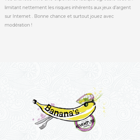
limitant nettement les risques inhérents aux jeux d’argent
sur Internet . Bonne chance et surtout jouez avec
modération !