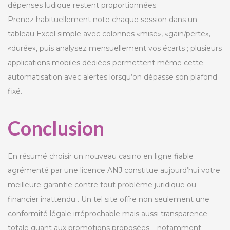
dépenses ludique restent proportionnées.
Prenez habituellement note chaque session dans un
tableau Excel simple avec colonnes «mise», «gain/perte»,
«durée», puis analysez mensuellement vos écarts ; plusieurs
applications mobiles dédiées permettent même cette
automatisation avec alertes lorsqu’on dépasse son plafond
fixé.
Conclusion
En résumé choisir un nouveau casino en ligne fiable
agrémenté par une licence ANJ constitue aujourd’hui votre
meilleure garantie contre tout problème juridique ou
financier inattendu . Un tel site offre non seulement une
conformité légale irréprochable mais aussi transparence
totale quant aux promotions proposées – notamment