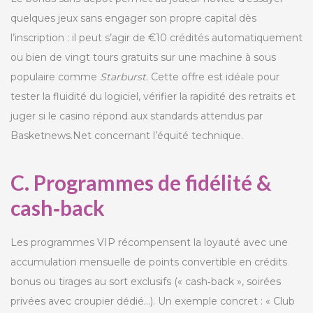
quelques jeux sans engager son propre capital dès
l’inscription : il peut s’agir de €10 crédités automatiquement
ou bien de vingt tours gratuits sur une machine à sous
populaire comme
Starburst
. Cette offre est idéale pour
tester la fluidité du logiciel, vérifier la rapidité des retraits et
juger si le casino répond aux standards attendus par
Basketnews.Net concernant l’équité technique.
C. Programmes de fidélité &
cash‑back
Les programmes VIP récompensent la loyauté avec une
accumulation mensuelle de points convertible en crédits
bonus ou tirages au sort exclusifs (« cash‑back », soirées
privées avec croupier dédié…). Un exemple concret : « Club