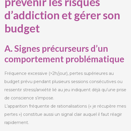
prévenir les risques
d’addiction et gérer son
budget
A. Signes précurseurs d’un
comportement problématique
Fréquence excessive (>2h/jour), pertes supérieures au
budget prévu pendant plusieurs sessions consécutives ou
ressentir stress/anxiété lié au jeu indiquent déjà qu’une prise
de conscience s’impose.
L’apparition fréquente de rationalisations (« je récupère mes
pertes ») constitue aussi un signal clair auquel il faut réagir
rapidement.