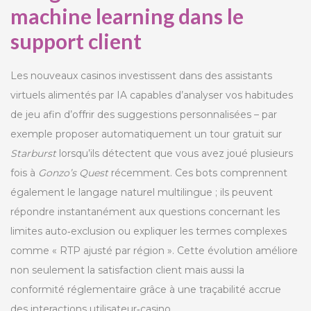
machine learning dans le
support client
Les nouveaux casinos investissent dans des assistants
virtuels alimentés par IA capables d’analyser vos habitudes
de jeu afin d’offrir des suggestions personnalisées – par
exemple proposer automatiquement un tour gratuit sur
Starburst
lorsqu’ils détectent que vous avez joué plusieurs
fois à
Gonzo’s Quest
récemment. Ces bots comprennent
également le langage naturel multilingue ; ils peuvent
répondre instantanément aux questions concernant les
limites auto‑exclusion ou expliquer les termes complexes
comme « RTP ajusté par région ». Cette évolution améliore
non seulement la satisfaction client mais aussi la
conformité réglementaire grâce à une traçabilité accrue
des interactions utilisateur‑casino.