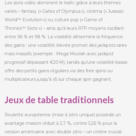
Les slots vidéo dominent le trafic grâce à leurs thèmes
variés – fantasy (« Gates of Olympus »), cinéma (« Jurassic
World™ Evolution ») ou culture pop (« Game of
Thrones™ Slots ») – ainsi qu’à leurs RTP moyens oscillant
entre 96 % et 98 %. La volatilité détermine la fréquence
des gains : une volatilité élevée promet des jackpots rares
mais massifs (exemple : Mega Moolah avec jackpot
progressif dépassant €20 M), tandis qu’une volatilité basse
offre des petits gains réguliers via des free spins ou
multiplicateurs jusqu’à x5 sur chaque spin gagnant.
Jeux de table traditionnels
Roulette européenne (mise à zéro unique) possède un
avantage maison réduit à 2,7 %, contre 5,26 % pour la
version américaine avec double zéro – un critère crucial