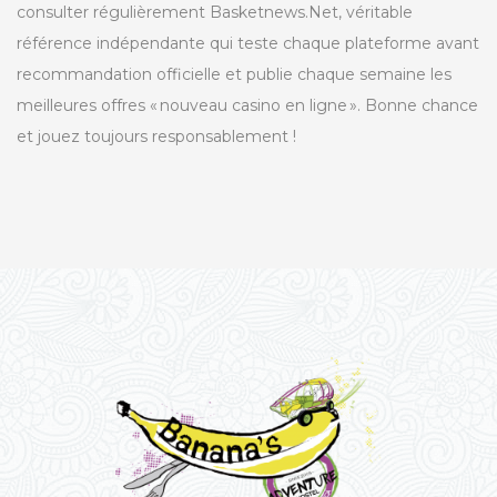
consulter régulièrement Basketnews.Net, véritable
référence indépendante qui teste chaque plateforme avant
recommandation officielle et publie chaque semaine les
meilleures offres « nouveau casino en ligne ». Bonne chance
et jouez toujours responsablement !