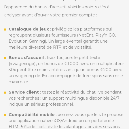
l’apparence du bonus d’accueil. Voici les points clés à
analyser avant d’ouvrir votre premier compte :
Catalogue de jeux
: privilégiez les plateformes qui
regroupent plusieurs fournisseurs (NetEnt, Play’n GO,
Evolution Gaming). Un large éventail garantit une
meilleure diversité de RTP et de volatilité.
Bonus d’accueil
: lisez toujours le petit texte
(« wagering ») ; un bonus de €1 000 avec un multiplicateur
30x peut être moins intéressant qu’un bonus €200 avec
un wagering de 15x accompagné de free spins sans mise
maximale.
Service client
: testez la réactivité du chat live pendant
vos recherches ; un support multilingue disponible 24/7
indique un sérieux professionnel.
Compatibilité mobile
: assurez‑vous que le site propose
une application native iOS/Android ou un portefeuille
HTML5 fluide ; cela évite les plantages lors des sessions