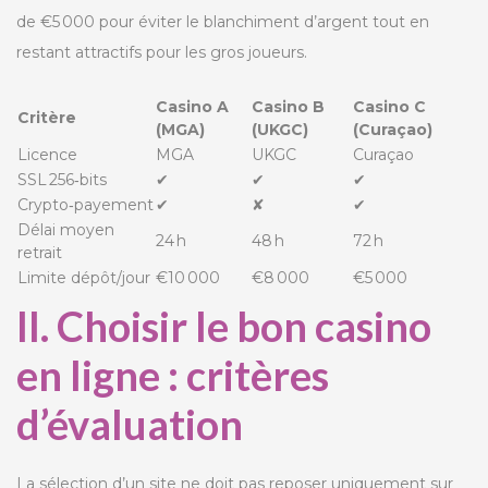
de €5 000 pour éviter le blanchiment d’argent tout en
restant attractifs pour les gros joueurs.
Casino A
Casino B
Casino C
Critère
(MGA)
(UKGC)
(Curaçao)
Licence
MGA
UKGC
Curaçao
SSL 256‑bits
✔︎
✔︎
✔︎
Crypto‑payement
✔︎
✘
✔︎
Délai moyen
24 h
48 h
72 h
retrait
Limite dépôt/jour
€10 000
€8 000
€5 000
II. Choisir le bon casino
en ligne : critères
d’évaluation
La sélection d’un site ne doit pas reposer uniquement sur