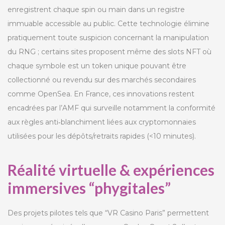
enregistrent chaque spin ou main dans un registre
immuable accessible au public. Cette technologie élimine
pratiquement toute suspicion concernant la manipulation
du RNG ; certains sites proposent même des slots NFT où
chaque symbole est un token unique pouvant être
collectionné ou revendu sur des marchés secondaires
comme OpenSea. En France, ces innovations restent
encadrées par l’AMF qui surveille notamment la conformité
aux règles anti‑blanchiment liées aux cryptomonnaies
utilisées pour les dépôts/retraits rapides (<10 minutes).
Réalité virtuelle & expériences
immersives “phygitales”
Des projets pilotes tels que “VR Casino Paris” permettent