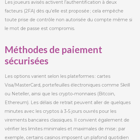
Les joueurs avisés activent l’authentification à deux
facteurs (2FA) dès qu’elle est proposée ; cela empêche
toute prise de contrôle non autorisée du compte même si
le mot de passe est compromis.
Méthodes de paiement
sécurisées
Les options varient selon les plateformes : cartes
Visa/MasterCard, portefeuilles électroniques comme Skrill
ou Neteller, ainsi que les crypto‑monnaies (Bitcoin,
Ethereum). Les délais de retrait peuvent aller de quelques
minutes avec les cryptos à 3‑5 jours ouvrés pour les
virements bancaires classiques. Il convient également de
vérifier les limites minimales et maximales de mise ; par
exemple, certains casinos imposent un plafond quotidien