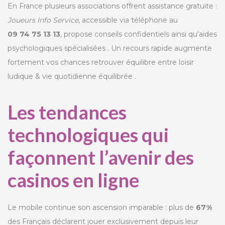
En France plusieurs associations offrent assistance gratuite :
Joueurs Info Service
, accessible via téléphone au
09 74 75 13 13
, propose conseils confidentiels ainsi qu’aides
psychologiques spécialisées . Un recours rapide augmente
fortement vos chances retrouver équilibre entre loisir
ludique & vie quotidienne équilibrée .
Les tendances
technologiques qui
façonnent l’avenir des
casinos en ligne
Le mobile continue son ascension imparable : plus de
67%
des Français déclarent jouer exclusivement depuis leur