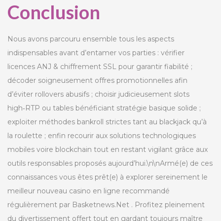
Conclusion
Nous avons parcouru ensemble tous les aspects
indispensables avant d’entamer vos parties : vérifier
licences ANJ & chiffrement SSL pour garantir fiabilité ;
décoder soigneusement offres promotionnelles afin
d’éviter rollovers abusifs ; choisir judicieusement slots
high‑RTP ou tables bénéficiant stratégie basique solide ;
exploiter méthodes bankroll strictes tant au blackjack qu’à
la roulette ; enfin recourir aux solutions technologiques
mobiles voire blockchain tout en restant vigilant grâce aux
outils responsables proposés aujourd’hui.\n\nArmé(e) de ces
connaissances vous êtes prêt(e) à explorer sereinement le
meilleur nouveau casino en ligne recommandé
régulièrement par Basketnews.Net . Profitez pleinement
du divertissement offert tout en gardant toujours maître