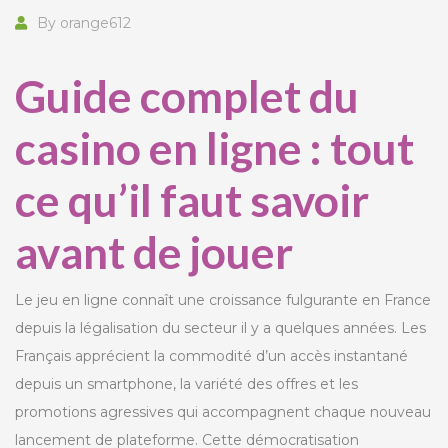
flexibles
diariamente.
By orange612
Guide complet du
casino en ligne : tout
ce qu’il faut savoir
avant de jouer
Le jeu en ligne connaît une croissance fulgurante en France
depuis la légalisation du secteur il y a quelques années. Les
Français apprécient la commodité d’un accès instantané
depuis un smartphone, la variété des offres et les
promotions agressives qui accompagnent chaque nouveau
lancement de plateforme. Cette démocratisation