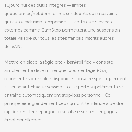
aujourd’hui des outils intégrés — limites
quotidiennes/hebdomadaires sur dépôts ou mises ainsi
qu« auto‑exclusion temporaire — tandis que services
externes comme GamStop permettent une suspension
totale valable sur tous les sites français inscrits auprès
dell »ANJ .
Mettre en place la règle dite « bankroll fixe » consiste
simplement à déterminer quel pourcentage (≤5%)
représente votre solde disponible consacré spécifiquement
au jeu avant chaque session ; toute perte supplémentaire
entraîne automatiquement stop‑loss personnel . Ce
principe aide grandement ceux qui ont tendance à perdre
rapidement leur épargne lorsqu’ils se sentent engagés
émotionnellement .