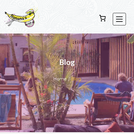
La
Dentro
La
Con
Las
Con
1
opción
casinozer
sfida
forest
plataformas
win
, los
inkabet
trovi
parte
arrow
recreativas
descargar
un
usuarios
con
entras
modernas
se
ambiente
chicken
en un
permiten
pueden
explica
di
Blog
royal
,
juego
a
acceder
en
gioco
dove
donde
numerosos
esta
che
a
ogni
cada
usuarios
página
privilegia
Home
/
Blog
round
decisión
explorar
diferentes
con
scelte
spinge
marca
ingresos
mercados
detalles
immediate
a
el
adicionales,
sobre
e
de
scegliere
ritmo
gracias
cómo
accesso
se
de la
a
apuestas
obtener
diretto
rischiare
partida.
promociones
y una
la
ai titoli
ancora
La
constantes,
aplicación
principali.
amplia
o
mecánica
sistemas
y
Passi
fermarsi.
premia
seguros,
selección