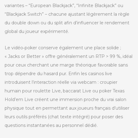
variantes – “European Blackjack”, “Infinite Blackjack” ou
“Blackjack Switch” – chacune ajustant légèrement la règle
du double down ou du split afin d’influencer le rendement
global du joueur expérimenté.
Le vidéo‑poker conserve également une place solide ;
« Jacks or Better » offre généralement un RTP > 99 %, idéal
pour ceux cherchant une marge théorique favorable sans
trop dépendre du hasard pur. Enfin les casinos live
introduisent l’interaction réelle via webcam : croupier
humain pour roulette Live, baccarat Live ou poker Texas
Hold’em Live créent une immersion proche du vrai salon
physique tout en permettant aux joueurs français d’utiliser
leurs outils préférés (chat texte intégré) pour poser des
questions instantanées au personnel dédié.