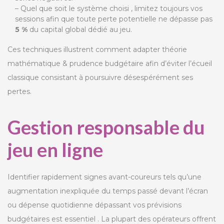
– Quel que soit le système choisi , limitez toujours vos
sessions afin que toute perte potentielle ne dépasse pas
5 %
du capital global dédié au jeu.
Ces techniques illustrent comment adapter théorie
mathématique & prudence budgétaire afin d’éviter l’écueil
classique consistant à poursuivre désespérément ses
pertes.
Gestion responsable du
jeu en ligne
Identifier rapidement signes avant-coureurs tels qu’une
augmentation inexpliquée du temps passé devant l’écran
ou dépense quotidienne dépassant vos prévisions
budgétaires est essentiel . La plupart des opérateurs offrent