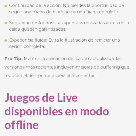
Continuidad de la acción: No pierdes la oportunidad de
seguir una mano de blackjack o una tirada de ruleta.
Seguridad de fondos: Las apuestas realizadas antes de la
caída quedan garantizadas.
Experiencia fluida: Evita la frustración de reiniciar una
sesión completa.
Pro Tip:
Mantén la aplicación del casino actualizada; las
versiones más recientes incluyen mejoras de buffering que
reducen el tiempo de espera al reconectar.
Juegos de Live
disponibles en modo
offline