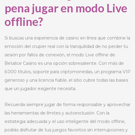
pena jugar en modo Live
offline?
Si buscas una experiencia de casino en línea que combine la
emoción del crupier real con la tranquilidad de no perder tu
sesión por fallos de conexión, el modo Live offline de
Betalice Casino es una opción sobresaliente. Con más de
6 000 títulos, soporte para criptomonedas, un programa VIP
generoso y una licencia fiable, el sitio cubre todas las bases
que un jugador exigente necesita.
Recuerda siempre jugar de forma responsable y aprovechar
las herramientas de límites y autoexclusión. Con la
estrategia adecuada y el uso inteligente del modo offline,
podrás disfrutar de tus juegos favoritos sin interrupciones y