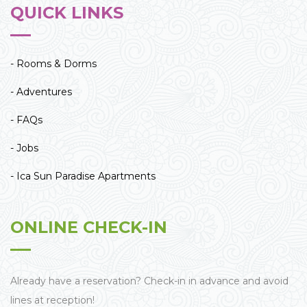
QUICK LINKS
- Rooms & Dorms
- Adventures
- FAQs
- Jobs
- Ica Sun Paradise Apartments
ONLINE CHECK-IN
Already have a reservation? Check-in in advance and avoid
lines at reception!