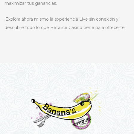
maximizar tus ganancias.
¡Explora ahora mismo la experiencia Live sin conexión y
descubre todo lo que Betalice Casino tiene para ofrecerte!