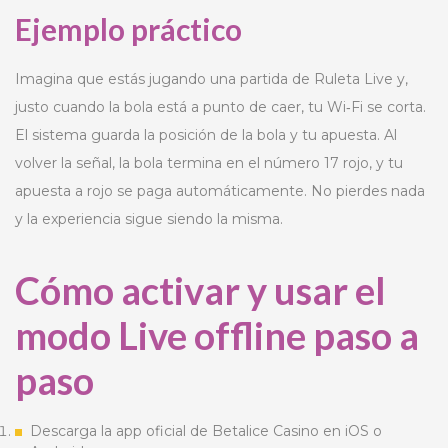
Ejemplo práctico
Imagina que estás jugando una partida de Ruleta Live y,
justo cuando la bola está a punto de caer, tu Wi‑Fi se corta.
El sistema guarda la posición de la bola y tu apuesta. Al
volver la señal, la bola termina en el número 17 rojo, y tu
apuesta a rojo se paga automáticamente. No pierdes nada
y la experiencia sigue siendo la misma.
Cómo activar y usar el
modo Live offline paso a
paso
Descarga la app oficial de Betalice Casino en iOS o