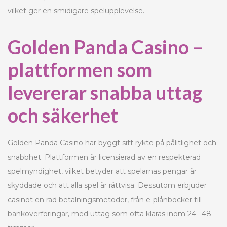
vilket ger en smidigare spelupplevelse.
Golden Panda Casino –
plattformen som
levererar snabba uttag
och säkerhet
Golden Panda Casino har byggt sitt rykte på pålitlighet och
snabbhet. Plattformen är licensierad av en respekterad
spelmyndighet, vilket betyder att spelarnas pengar är
skyddade och att alla spel är rättvisa. Dessutom erbjuder
casinot en rad betalningsmetoder, från e-plånböcker till
banköverföringar, med uttag som ofta klaras inom 24 – 48