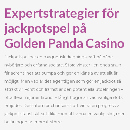
flexibles
diariamente.
Expertstrategier för
jackpotspel på
Golden Panda Casino
Jackpotspel har en magnetisk dragningskraft på både
nybörjare och erfarna spelare. Stora vinster i en enda snurr
får adrenalinet att pumpa och ger en känsla av att allt är
möjligt. Men vad är det egentligen som gör en jackpot så
attraktiv? Först och främst är den potentiella utdelningen –
ofta flera miljoner kronor – långt högre än vad vanliga slots
erbjuder. Dessutom är chanserna att vinna en progressiv
jackpot statistiskt sett lika med att vinna en vanlig slot, men
belöningen är enormt större.