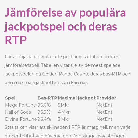
Jämförelse av populära
jackpotspel och deras
RTP
För att hjälpa dig välja rätt spel har vi satt ihop en liten
jämförelsetabell. Tabellen visar tre av de mest spelade
jackpotspelen på Golden Panda Casino, deras bas‑RTP och
den maximala jackpotten som kan nås.
Spel
Bas‑RTP
Maximal jackpot
Provider
Mega Fortune
96,6 %
5 Mkr
NetEnt
Hall of Gods
96,5 %
4 Mkr
NetEnt
Divine Fortune
96,4 %
3 Mkr
NetEnt
Statistiken visar att skillnaden i RTP är marginell, men varje
procentenhet kan påverka den långsiktiga avkastningen.