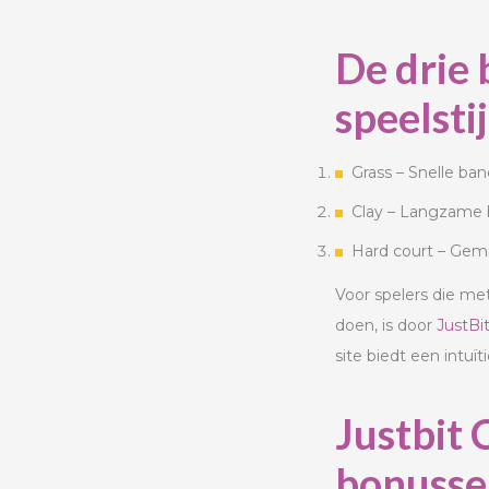
De drie
speelstij
Grass – Snelle bane
Clay – Langzame ba
Hard court – Gemi
Voor spelers die met
doen, is door
JustBi
site biedt een intuï
Justbit
bonusse