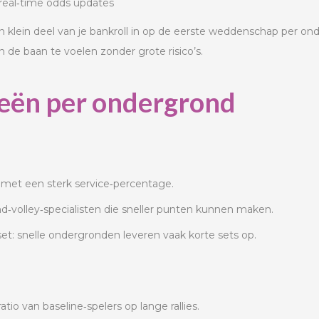
real‑time odds updates
een klein deel van je bankroll in op de eerste weddenschap per ond
de baan te voelen zonder grote risico’s.
ieën per ondergrond
 met een sterk service‑percentage.
d‑volley‑specialisten die sneller punten kunnen maken.
set: snelle ondergronden leveren vaak korte sets op.
atio van baseline‑spelers op lange rallies.