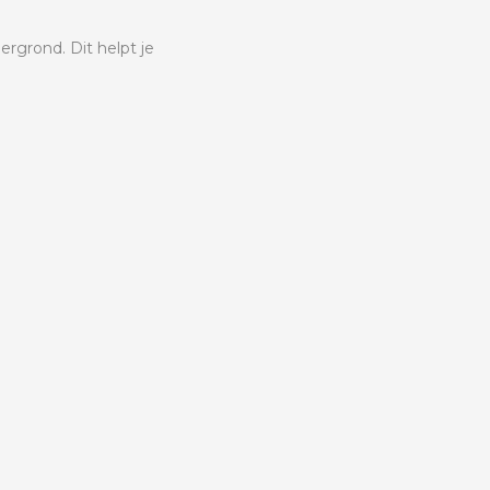
ergrond. Dit helpt je