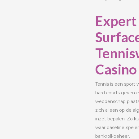
Expert
Surfac
Tennis
Casino
Tennis is een sport 
hard courts geven e
weddenschap plaatst
zich alleen op de a
inzet bepalen. Zo ku
waar baseline‑spele
bankroll‑beheer.