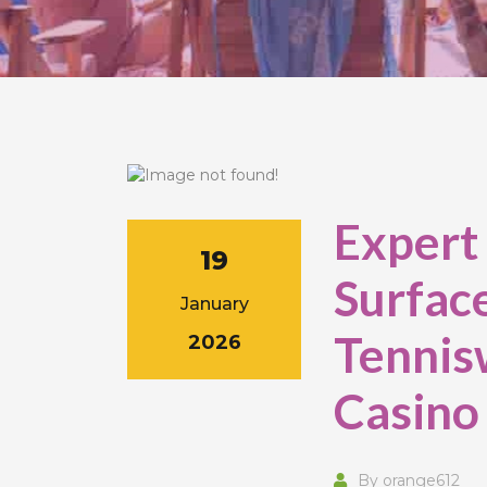
Expert
19
Surfac
January
Tennis
2026
Casino
By orange612