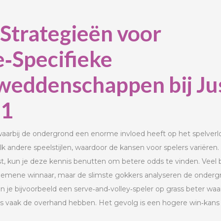
 Strategieën voor
e‑Specifieke
weddenschappen bij Ju
 1
waarbij de ondergrond een enorme invloed heeft op het spelverlo
lk andere speelstijlen, waardoor de kansen voor spelers variëren
, kun je deze kennis benutten om betere odds te vinden. Veel 
lgemene winnaar, maar de slimste gokkers analyseren de onderg
n je bijvoorbeeld een serve‑and‑volley‑speler op grass beter waa
rs vaak de overhand hebben. Het gevolg is een hogere win‑kans