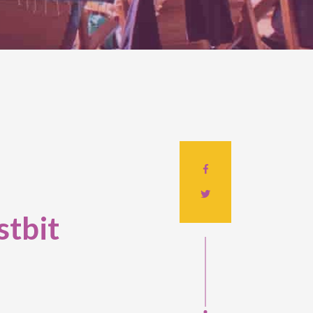
stbit