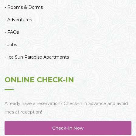
- Rooms & Dorms
- Adventures
- FAQs
- Jobs
- Ica Sun Paradise Apartments
ONLINE CHECK-IN
Already have a reservation? Check-in in advance and avoid
lines at reception!
Check-in Now