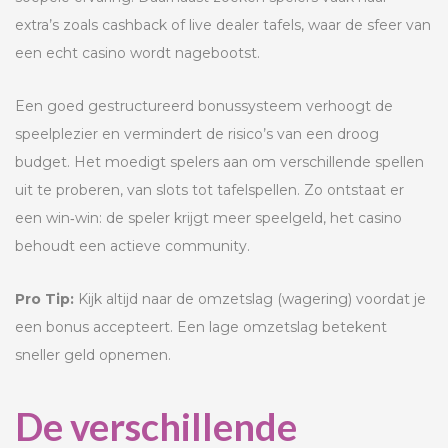
extra’s zoals cashback of live dealer tafels, waar de sfeer van
een echt casino wordt nagebootst.
Een goed gestructureerd bonussysteem verhoogt de
speelplezier en vermindert de risico’s van een droog
budget. Het moedigt spelers aan om verschillende spellen
uit te proberen, van slots tot tafelspellen. Zo ontstaat er
een win‑win: de speler krijgt meer speelgeld, het casino
behoudt een actieve community.
Pro Tip:
Kijk altijd naar de omzetslag (wagering) voordat je
een bonus accepteert. Een lage omzetslag betekent
sneller geld opnemen.
De verschillende