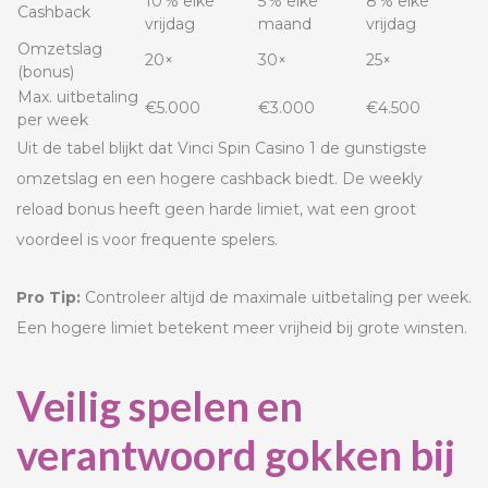
10 % elke
5 % elke
8 % elke
Cashback
vrijdag
maand
vrijdag
Omzetslag
20×
30×
25×
(bonus)
Max. uitbetaling
€5.000
€3.000
€4.500
per week
Uit de tabel blijkt dat Vinci Spin Casino 1 de gunstigste
omzetslag en een hogere cashback biedt. De weekly
reload bonus heeft geen harde limiet, wat een groot
voordeel is voor frequente spelers.
Pro Tip:
Controleer altijd de maximale uitbetaling per week.
Een hogere limiet betekent meer vrijheid bij grote winsten.
Veilig spelen en
verantwoord gokken bij