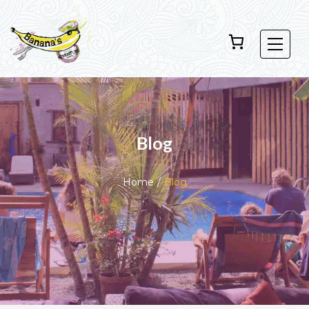
La
Dentro
La
Con
Las
Con
1
opción
casinozer
sfida
forest
plataformas
win
, los
inkabet
trovi
parte
arrow
recreativas
descargar
un
usuarios
con
entras
modernas
se
ambiente
chicken
en un
permiten
pueden
explica
di
Blog
royal
,
juego
a
acceder
en
gioco
dove
donde
numerosos
esta
che
a
ogni
cada
usuarios
página
privilegia
Home
/
Blog
round
decisión
explorar
diferentes
con
scelte
spinge
marca
ingresos
mercados
detalles
immediate
a
el
adicionales,
sobre
e
de
scegliere
ritmo
gracias
cómo
accesso
se
de la
a
apuestas
obtener
diretto
rischiare
partida.
promociones
y una
la
ai titoli
ancora
La
constantes,
aplicación
principali.
amplia
o
mecánica
sistemas
y
Passi
fermarsi.
premia
seguros,
selección