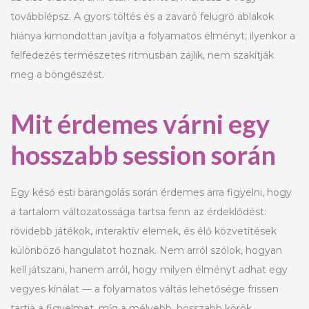
továbblépsz. A gyors töltés és a zavaró felugró ablakok
hiánya kimondottan javítja a folyamatos élményt; ilyenkor a
felfedezés természetes ritmusban zajlik, nem szakítják
meg a böngészést.
Mit érdemes várni egy
hosszabb session során
Egy késő esti barangolás során érdemes arra figyelni, hogy
a tartalom változatossága tartsa fenn az érdeklődést:
rövidebb játékok, interaktív elemek, és élő közvetítések
különböző hangulatot hoznak. Nem arról szólok, hogyan
kell játszani, hanem arról, hogy milyen élményt adhat egy
vegyes kínálat — a folyamatos váltás lehetősége frissen
tartja a figyelmet, míg a mélyebb, hosszabb körök