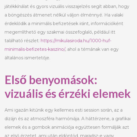
játékkínálat és gyors vizuális visszajelzés segít abban, hogy
a böngészés átmenet nélkül váljon élménnyé. Ha valaki
érdeklődik a minimális befizetések iránt, információként
megemlíthető egy szakmai összefoglaló, például itt
található részlet:
https://mikulasiroda.hu/1000-huf-
minimalis-befizetes-kaszino/
, ahol a témának van egy
általános ismertetője.
Első benyomások:
vizuális és érzéki elemek
Ami igazán kitűnik egy kellemes esti session során, az a
dizájn és az atmoszféra harmóniája. A háttérzene, a grafikai
elemek és a gombok animációja együttesen formálják azt
az első érzetet, ami után eldöntöd, maradsz-e vagy