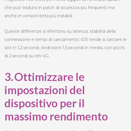
che può tradursi in patch di sicurezza più frequenti ma
anche in versioni beta più instabili.
Queste differenze si riflettono su latenza, stabilità della
connessione e tempi di caricamento: iOS tende a caricare le
slot in 1,2 secondi, Android in 1,5 secondi in media, con picchi
di 2 secondi su reti 4G.
3. Ottimizzare le
impostazioni del
dispositivo per il
massimo rendimento