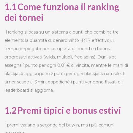
1.1 Come funziona il ranking
dei tornei
Il ranking si basa su un sistema a punti che combina tre
elementi: la quantità di denaro vinto (RTP effettivo), il
tempo impiegato per completare i round e i bonus
progressivi attivati (wilds, multipli, free spins). Ogni slot
assegna 1 punto per ogni 0,01 € di vincita, mentre le mani di
blackjack aggiungono 2 punti per ogni blackjack naturale. Il
timer scade al 3 min, dopodiché i punti vengono fissati e il
leaderboard si aggiorna.
1.2 Premi tipici e bonus estivi
I premi variano a seconda del buy‑in, ma i più comuni