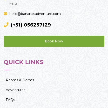
Perú
hello@bananasadventure.com
(+51) 056237129
Book Now
QUICK LINKS
- Rooms & Dorms
- Adventures
- FAQs