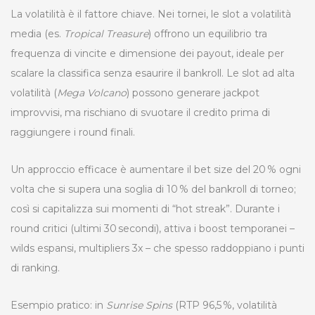
La volatilità è il fattore chiave. Nei tornei, le slot a volatilità
media (es.
Tropical Treasure
) offrono un equilibrio tra
frequenza di vincite e dimensione dei payout, ideale per
scalare la classifica senza esaurire il bankroll. Le slot ad alta
volatilità (
Mega Volcano
) possono generare jackpot
improvvisi, ma rischiano di svuotare il credito prima di
raggiungere i round finali.
Un approccio efficace è aumentare il bet size del 20 % ogni
volta che si supera una soglia di 10 % del bankroll di torneo;
così si capitalizza sui momenti di “hot streak”. Durante i
round critici (ultimi 30 secondi), attiva i boost temporanei –
wilds espansi, multipliers 3x – che spesso raddoppiano i punti
di ranking.
Esempio pratico: in
Sunrise Spins
(RTP 96,5 %, volatilità