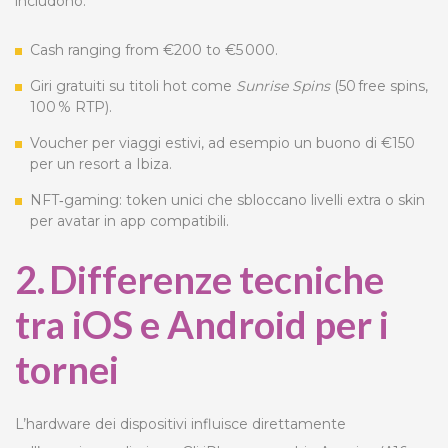
includono:
Cash ranging from €200 to €5 000.
Giri gratuiti su titoli hot come
Sunrise Spins
(50 free spins,
100 % RTP).
Voucher per viaggi estivi, ad esempio un buono di €150
per un resort a Ibiza.
NFT‑gaming: token unici che sbloccano livelli extra o skin
per avatar in app compatibili.
2. Differenze tecniche
tra iOS e Android per i
tornei
L’hardware dei dispositivi influisce direttamente