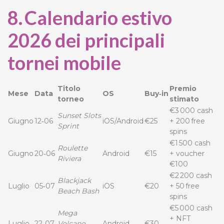
8. Calendario estivo
2026 dei principali
tornei mobile
Titolo
Premio
Mese
Data
OS
Buy‑in
torneo
stimato
€3 000 cash
Sunset Slots
Giugno
12‑06
iOS/Android
€25
+ 200 free
Sprint
spins
€1 500 cash
Roulette
Giugno
20‑06
Android
€15
+ voucher
Riviera
€100
€2 200 cash
Blackjack
Luglio
05‑07
iOS
€20
+ 50 free
Beach Bash
spins
€5 000 cash
Mega
+ NFT
Luglio
22‑07
Volcano
Android
€30