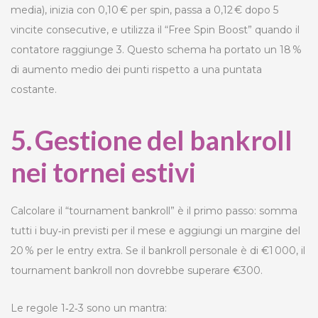
media), inizia con 0,10 € per spin, passa a 0,12 € dopo 5
vincite consecutive, e utilizza il “Free Spin Boost” quando il
contatore raggiunge 3. Questo schema ha portato un 18 %
di aumento medio dei punti rispetto a una puntata
costante.
5. Gestione del bankroll
nei tornei estivi
Calcolare il “tournament bankroll” è il primo passo: somma
tutti i buy‑in previsti per il mese e aggiungi un margine del
20 % per le entry extra. Se il bankroll personale è di €1 000, il
tournament bankroll non dovrebbe superare €300.
Le regole 1‑2‑3 sono un mantra: