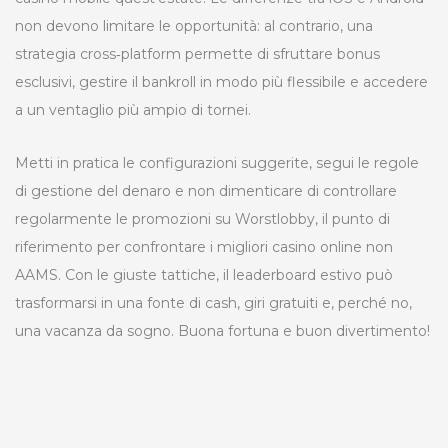
non devono limitare le opportunità: al contrario, una
strategia cross‑platform permette di sfruttare bonus
esclusivi, gestire il bankroll in modo più flessibile e accedere
a un ventaglio più ampio di tornei.
Metti in pratica le configurazioni suggerite, segui le regole
di gestione del denaro e non dimenticare di controllare
regolarmente le promozioni su Worstlobby, il punto di
riferimento per confrontare i migliori casino online non
AAMS. Con le giuste tattiche, il leaderboard estivo può
trasformarsi in una fonte di cash, giri gratuiti e, perché no,
una vacanza da sogno. Buona fortuna e buon divertimento!