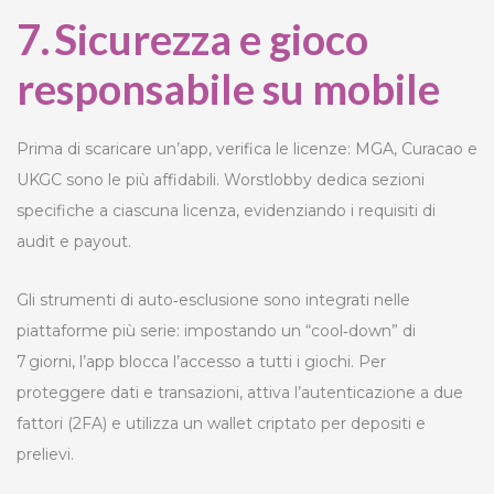
7. Sicurezza e gioco
responsabile su mobile
Prima di scaricare un’app, verifica le licenze: MGA, Curacao e
UKGC sono le più affidabili. Worstlobby dedica sezioni
specifiche a ciascuna licenza, evidenziando i requisiti di
audit e payout.
Gli strumenti di auto‑esclusione sono integrati nelle
piattaforme più serie: impostando un “cool‑down” di
7 giorni, l’app blocca l’accesso a tutti i giochi. Per
proteggere dati e transazioni, attiva l’autenticazione a due
fattori (2FA) e utilizza un wallet criptato per depositi e
prelievi.