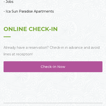
- Jobs
- Ica Sun Paradise Apartments
ONLINE CHECK-IN
Already have a reservation? Check-in in advance and avoid
lines at reception!
Check-in Now