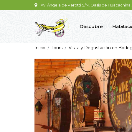
Av. Ángela de Perotti S/N, Oasis de Huacachina, 
Descubre
Habitac
Inicio
Tours
Visita y Degustación en Bodeg