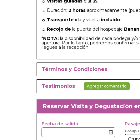
☼
Visitas guiadas
diarias.
☼
Duración:
2 horas
aproximadamente (puede
☼
Transporte
ida y vuelta
incluido
.
☼
Recojo de
la puerta del hospedaje
Banana
*
NOTA:
la disponibilidad de cada bodega y/o 
apertura. Por lo tanto, podremos confirmar s
llegues a la recepción.
Términos y Condiciones
Testimonios
Agregar comentario
Reservar Visita y Degustación e
Fecha de salida
Pasaje
Group 1