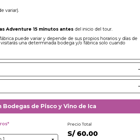
 variar).
s Adventure 15 minutos antes
del inicio del tour.
fábrica puede variar y depende de sus propios horarios y días de
i visitarás una determinada bodega y/o fábrica solo cuando
n Bodegas de Pisco y Vino de Ica
ros*
Precio Total
S/
60.00