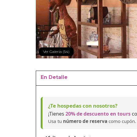
Ver Galeria (54)
En Detalle
¿Te hospedas con nosotros?
¡Tienes
20% de descuento en tours
co
Usa tu
número de reserva
como cupón.