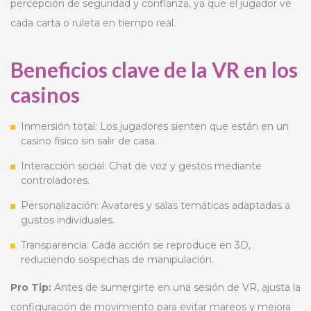
percepción de seguridad y confianza, ya que el jugador ve
cada carta o ruleta en tiempo real.
Beneficios clave de la VR en los
casinos
Inmersión total: Los jugadores sienten que están en un
casino físico sin salir de casa.
Interacción social: Chat de voz y gestos mediante
controladores.
Personalización: Avatares y salas temáticas adaptadas a
gustos individuales.
Transparencia: Cada acción se reproduce en 3D,
reduciendo sospechas de manipulación.
Pro Tip:
Antes de sumergirte en una sesión de VR, ajusta la
configuración de movimiento para evitar mareos y mejora