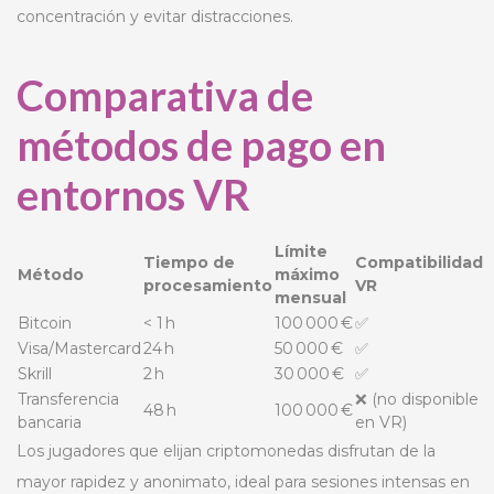
concentración y evitar distracciones.
Comparativa de
métodos de pago en
entornos VR
Límite
Tiempo de
Compatibilidad
Método
máximo
procesamiento
VR
mensual
Bitcoin
< 1 h
100 000 €
✅
Visa/Mastercard
24 h
50 000 €
✅
Skrill
2 h
30 000 €
✅
Transferencia
❌ (no disponible
48 h
100 000 €
bancaria
en VR)
Los jugadores que elijan criptomonedas disfrutan de la
mayor rapidez y anonimato, ideal para sesiones intensas en