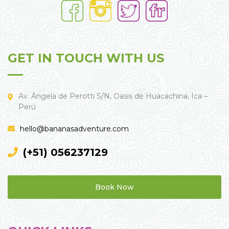
GET IN TOUCH WITH US
Av. Ángela de Perotti S/N, Oasis de Huacachina, Ica –
Perú
hello@bananasadventure.com
(+51) 056237129
Book Now