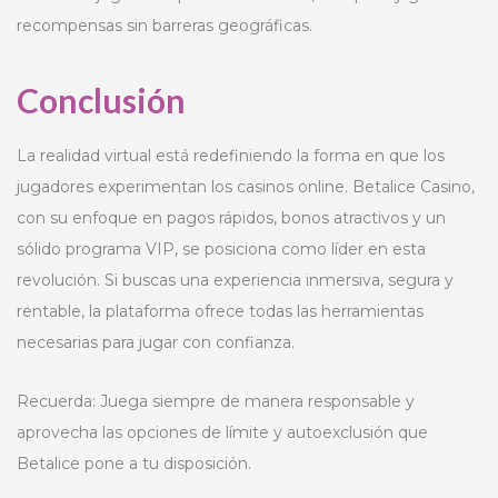
recompensas sin barreras geográficas.
Conclusión
La realidad virtual está redefiniendo la forma en que los
jugadores experimentan los casinos online. Betalice Casino,
con su enfoque en pagos rápidos, bonos atractivos y un
sólido programa VIP, se posiciona como líder en esta
revolución. Si buscas una experiencia inmersiva, segura y
rentable, la plataforma ofrece todas las herramientas
necesarias para jugar con confianza.
Recuerda: Juega siempre de manera responsable y
aprovecha las opciones de límite y autoexclusión que
Betalice pone a tu disposición.