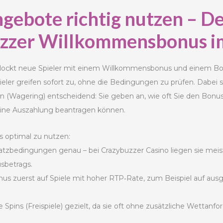
gebote richtig nutzen – D
zzer Willkommensbonus i
 lockt neue Spieler mit einem Willkommensbonus und einem B
ieler greifen sofort zu, ohne die Bedingungen zu prüfen. Dabei s
(Wagering) entscheidend: Sie geben an, wie oft Sie den Bon
eine Auszahlung beantragen können.
 optimal zu nutzen:
atzbedingungen genau – bei Crazybuzzer Casino liegen sie meist
sbetrags.
nus zuerst auf Spiele mit hoher RTP‑Rate, zum Beispiel auf aus
e Spins (Freispiele) gezielt, da sie oft ohne zusätzliche Wettanf