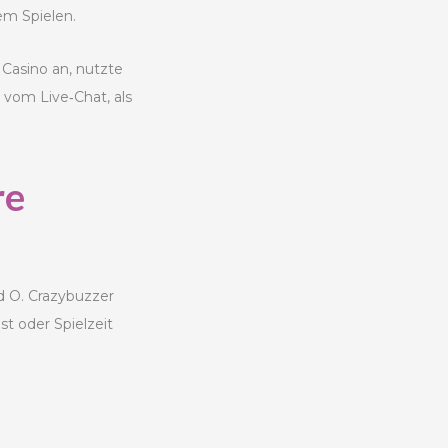
m Spielen.
 Casino an, nutzte
 vom Live‑Chat, als
re
d O. Crazybuzzer
st oder Spielzeit