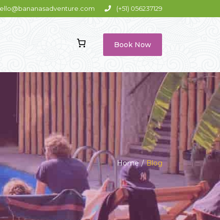
ello@bananasadventure.com
(+51) 056237129
Book Now
r
se explica en esta página
ambiente di gioco che
royal
, dove ogni round
 un juego donde cada
as modernas permiten a
eden acceder a diferentes
ener la aplicación y usarla
 accesso diretto ai titoli
re ancora o fermarsi. Il
la partida. La mecánica
 ingresos adicionales,
a amplia selección de
contenido describe el
lità all’altra seguendo il tuo
ncede pause inutili. È
mento exacto para actuar.
tantes, sistemas seguros,
ompatibilidad y el acceso a
flui. È una proposta adatta
e in fretta e convivere con
encias rápidas con tensión
servicios innovadores
sde la app.
fluido e senza distrazioni.
res casinos online Peru
os en experiencias digitales
amente.
Home
/
Blog