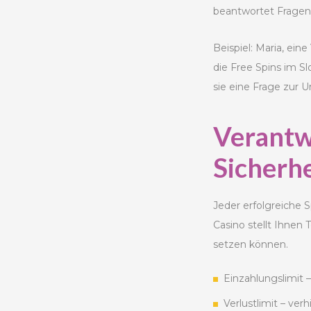
beantwortet Fragen
Beispiel: Maria, ein
die Free Spins im Sl
sie eine Frage zur 
Verantwo
Sicherhe
Jeder erfolgreiche 
Casino stellt Ihnen 
setzen können.
Einzahlungslimit 
Verlustlimit – verh