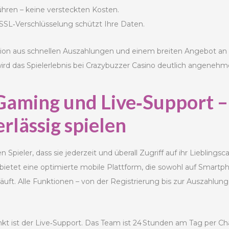
hren – keine versteckten Kosten.
 SSL‑Verschlüsselung schützt Ihre Daten.
ion aus schnellen Auszahlungen und einem breiten Angebot an 
rd das Spielerlebnis bei Crazybuzzer Casino deutlich angenehm
Gaming und Live‑Support – 
rlässig spielen
Spieler, dass sie jederzeit und überall Zugriff auf ihr Lieblingsc
bietet eine optimierte mobile Plattform, die sowohl auf Smartph
läuft. Alle Funktionen – von der Registrierung bis zur Auszahlung
nkt ist der Live‑Support. Das Team ist 24 Stunden am Tag per Ch