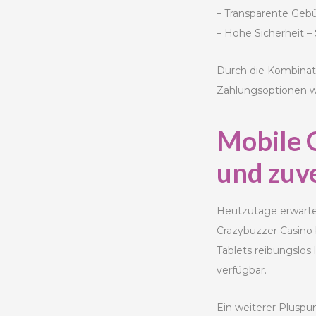
– Transparente Gebü
– Hohe Sicherheit –
Durch die Kombinat
Zahlungsoptionen wi
Mobile 
und zuve
Heutzutage erwarten 
Crazybuzzer Casino 
Tablets reibungslos 
verfügbar.
Ein weiterer Pluspu