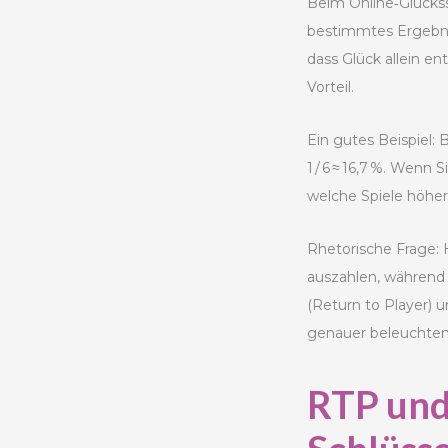
Beim Online‑Glückssp
bestimmtes Ergebnis 
dass Glück allein en
Vorteil.
Ein gutes Beispiel: 
1 / 6 ≈ 16,7 %. Wenn 
welche Spiele höhe
Rhetorische Frage: 
auszahlen, während 
(Return to Player) 
genauer beleuchten
RTP und 