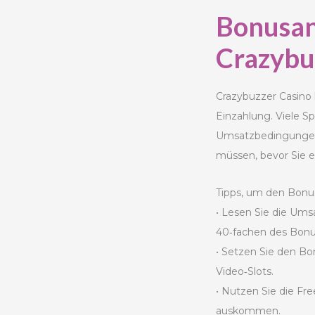
Bonusan
Crazybu
Crazybuzzer Casino
Einzahlung. Viele Sp
Umsatzbedingungen 
müssen, bevor Sie 
Tipps, um den Bonus
• Lesen Sie die Ums
40‑fachen des Bonu
• Setzen Sie den Bo
Video‑Slots.
• Nutzen Sie die Fre
auskommen.