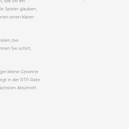
, wie oft ein
le Spieler glauben,
Ihnen einen klaren
ielen, bei
ennen Sie sofort,
iger kleine Gewinne
iegt in der RTP‑Rate
nächsten Abschnitt