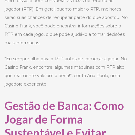
Além disso, é bom considerar as taxas de retorno ao
jogador (RTP). Em geral, quanto maior o RTP, melhores
serão suas chances de recuperar parte do que apostou. No
Casino Frank, você pode encontrar informações sobre o
RTP em cada jogo, o que pode ajudá-lo a tomar decisões
mais informadas.
“Eu sempre olho para o RTP antes de começar a jogar. No
Casino Frank, encontrei algumas máquinas com RTP alto
que realmente valeram a pena!”, conta Ana Paula, uma
jogadora experiente.
Gestão de Banca: Como
Jogar de Forma
Sustentável e Evitar