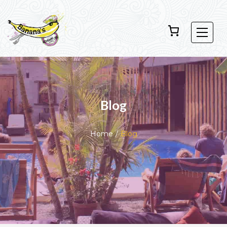
La
Dentro
La
Con
Las
Con
1
opción
casinozer
sfida
forest
plataformas
win
, los
inkabet
trovi
parte
arrow
recreativas
descargar
un
usuarios
con
entras
modernas
se
ambiente
chicken
en un
permiten
pueden
explica
di
Blog
royal
,
juego
a
acceder
en
gioco
dove
donde
numerosos
esta
che
a
ogni
cada
usuarios
página
privilegia
Home
/
Blog
round
decisión
explorar
diferentes
con
scelte
spinge
marca
ingresos
mercados
detalles
immediate
a
el
adicionales,
sobre
e
de
scegliere
ritmo
gracias
cómo
accesso
se
de la
a
apuestas
obtener
diretto
rischiare
partida.
promociones
y una
la
ai titoli
ancora
La
constantes,
aplicación
principali.
amplia
o
mecánica
sistemas
y
Passi
fermarsi.
premia
seguros,
selección