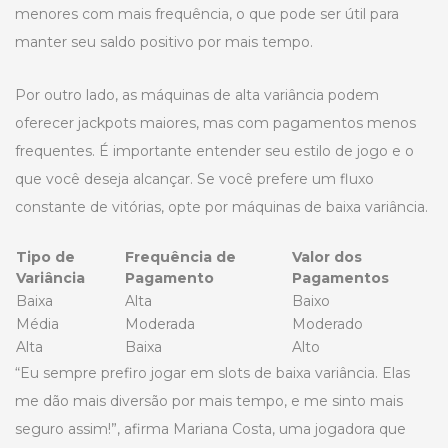
menores com mais frequência, o que pode ser útil para
manter seu saldo positivo por mais tempo.
Por outro lado, as máquinas de alta variância podem
oferecer jackpots maiores, mas com pagamentos menos
frequentes. É importante entender seu estilo de jogo e o
que você deseja alcançar. Se você prefere um fluxo
constante de vitórias, opte por máquinas de baixa variância.
Tipo de
Frequência de
Valor dos
Variância
Pagamento
Pagamentos
Baixa
Alta
Baixo
Média
Moderada
Moderado
Alta
Baixa
Alto
“Eu sempre prefiro jogar em slots de baixa variância. Elas
me dão mais diversão por mais tempo, e me sinto mais
seguro assim!”, afirma Mariana Costa, uma jogadora que