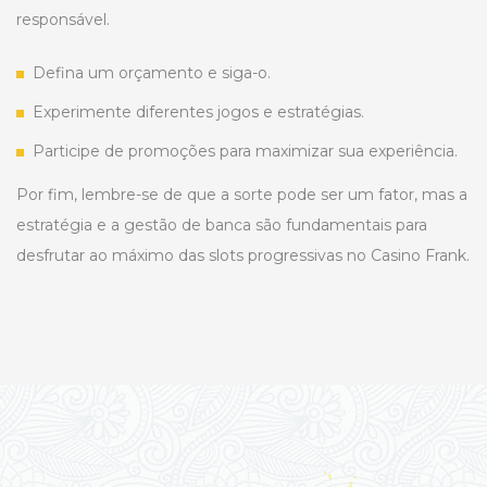
responsável.
Defina um orçamento e siga-o.
Experimente diferentes jogos e estratégias.
Participe de promoções para maximizar sua experiência.
Por fim, lembre-se de que a sorte pode ser um fator, mas a
estratégia e a gestão de banca são fundamentais para
desfrutar ao máximo das slots progressivas no Casino Frank.