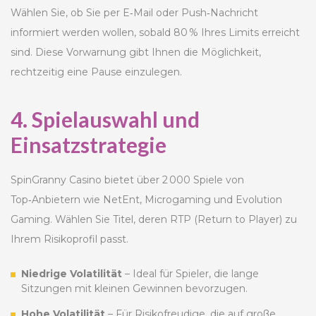
Wählen Sie, ob Sie per E‑Mail oder Push‑Nachricht
informiert werden wollen, sobald 80 % Ihres Limits erreicht
sind. Diese Vorwarnung gibt Ihnen die Möglichkeit,
rechtzeitig eine Pause einzulegen.
4. Spielauswahl und
Einsatzstrategie
SpinGranny Casino bietet über 2 000 Spiele von
Top‑Anbietern wie NetEnt, Microgaming und Evolution
Gaming. Wählen Sie Titel, deren RTP (Return to Player) zu
Ihrem Risikoprofil passt.
Niedrige Volatilität
– Ideal für Spieler, die lange
Sitzungen mit kleinen Gewinnen bevorzugen.
Hohe Volatilität
– Für Risikofreudige, die auf große