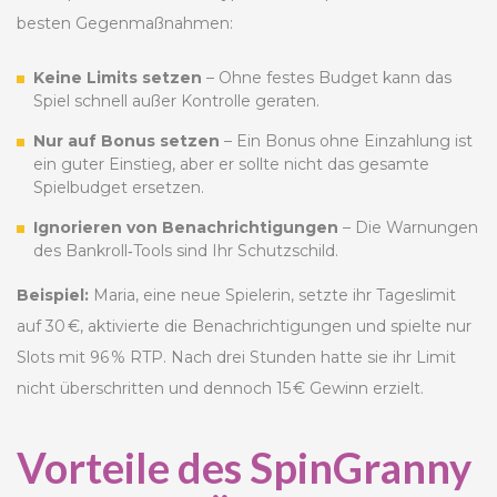
besten Gegenmaßnahmen:
Keine Limits setzen
– Ohne festes Budget kann das
Spiel schnell außer Kontrolle geraten.
Nur auf Bonus setzen
– Ein Bonus ohne Einzahlung ist
ein guter Einstieg, aber er sollte nicht das gesamte
Spielbudget ersetzen.
Ignorieren von Benachrichtigungen
– Die Warnungen
des Bankroll‑Tools sind Ihr Schutzschild.
Beispiel:
Maria, eine neue Spielerin, setzte ihr Tageslimit
auf 30 €, aktivierte die Benachrichtigungen und spielte nur
Slots mit 96 % RTP. Nach drei Stunden hatte sie ihr Limit
nicht überschritten und dennoch 15 € Gewinn erzielt.
Vorteile des SpinGranny