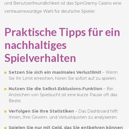
und Benutzerfreundlichkeit ist das SpinGranny Casino eine
vertrauenswürdige Wahl für deutsche Spieler.
Praktische Tipps für ein
nachhaltiges
Spielverhalten
Setzen Sie sich ein maximales Verlustlimit
– Wenn
Sie Ihr Limit erreichen, hören Sie sofort auf zu spielen.
Nutzen Sie die Selbst‑Exklusions‑Funktion
– Bei
Anzeichen von Spielsucht ist eine kurze Pause oft das
Beste.
Verfolgen Sie Ihre Statistiken
– Das Dashboard hilft
Ihnen, Ihre Gewinn‑ und Verlustquoten zu analysieren.
Spielen Sie nur mit Geld, das Sie entbehren können