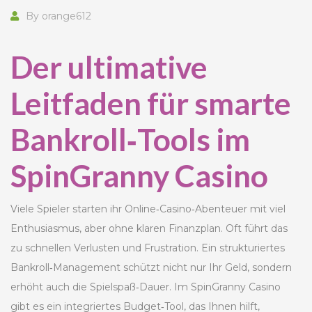
flexibles
diariamente.
By orange612
Der ultimative
Leitfaden für smarte
Bankroll‑Tools im
SpinGranny Casino
Viele Spieler starten ihr Online‑Casino‑Abenteuer mit viel
Enthusiasmus, aber ohne klaren Finanzplan. Oft führt das
zu schnellen Verlusten und Frustration. Ein strukturiertes
Bankroll‑Management schützt nicht nur Ihr Geld, sondern
erhöht auch die Spielspaß‑Dauer. Im SpinGranny Casino
gibt es ein integriertes Budget‑Tool, das Ihnen hilft,