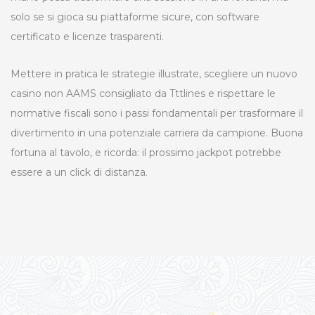
solo se si gioca su piattaforme sicure, con software
certificato e licenze trasparenti.
Mettere in pratica le strategie illustrate, scegliere un nuovo
casino non AAMS consigliato da Tttlines e rispettare le
normative fiscali sono i passi fondamentali per trasformare il
divertimento in una potenziale carriera da campione. Buona
fortuna al tavolo, e ricorda: il prossimo jackpot potrebbe
essere a un click di distanza.