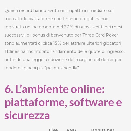
Questi record hanno avuto un impatto immediato sul
mercato: le piattaforme che li hanno erogati hanno
registrato un incremento del 27 % di nuovi iscritti nei mesi
successivi, e i bonus di benvenuto per Three Card Poker
sono aumentati di circa 15 % per attrarre ulteriori giocatori.
Tttlines ha monitorato l’andamento delle quote di ingresso,
notando una leggera riduzione del margine del dealer per
rendere i giochi più “jackpot‑friendly”.
6. L’ambiente online:
piattaforme, software e
sicurezza
Live
RNG
Bonus per