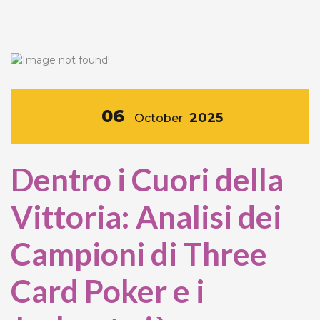
usarla
da una
Il ritmo
la
competencias
de
en
modalità
resta
atención
atractivas
dispositivos
all’altra
juegos.
serrato
y el
y
móviles.
seguendo
e non
momento
servicios
El
il tuo
concede
exacto
innovadores
contenido
ritmo,
pause
para
accesibles
describe
senza
inutili.
actuar.
a
el
passaggi
È
Es
través
06
2025
October
proceso
superflui.
pensato
ideal si
de
de
È una
per chi
te
mejores
instalación,
proposta
ama
atraen
casinos
la
Dentro i Cuori della
adatta
decidere
experiencias
online
compatibilidad
a chi
in
rápidas
Peru
y el
vuole
fretta
con
para
Vittoria: Analisi dei
acceso
giocare
e
tensión
participantes
a las
in
convivere
constante.
interesados
Campioni di Three
funciones
modo
con la
en
principales
fluido
pressione.
experiencias
desde
e
digitales
Card Poker e i
la app.
senza
completas
distrazioni.
y