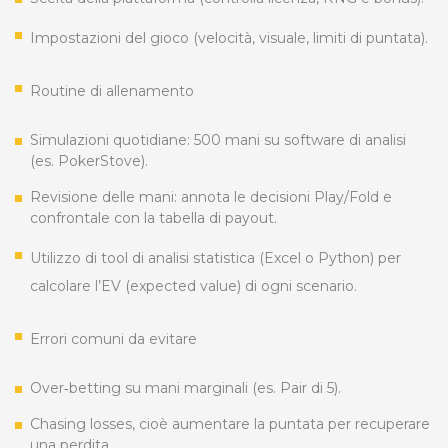
Impostazioni del gioco (velocità, visuale, limiti di puntata).
Routine di allenamento
Simulazioni quotidiane: 500 mani su software di analisi
(es. PokerStove).
Revisione delle mani: annota le decisioni Play/Fold e
confrontale con la tabella di payout.
Utilizzo di tool di analisi statistica (Excel o Python) per
calcolare l’EV (expected value) di ogni scenario.
Errori comuni da evitare
Over‑betting su mani marginali (es. Pair di 5).
Chasing losses, cioè aumentare la puntata per recuperare
una perdita.