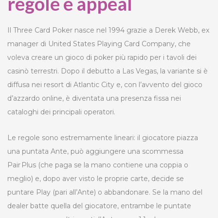
regole e appeal
Il Three Card Poker nasce nel 1994 grazie a Derek Webb, ex
manager di United States Playing Card Company, che
voleva creare un gioco di poker più rapido per i tavoli dei
casinò terrestri. Dopo il debutto a Las Vegas, la variante si è
diffusa nei resort di Atlantic City e, con l’avvento del gioco
d’azzardo online, è diventata una presenza fissa nei
cataloghi dei principali operatori.
Le regole sono estremamente lineari: il giocatore piazza
una puntata Ante, può aggiungere una scommessa
Pair Plus (che paga se la mano contiene una coppia o
meglio) e, dopo aver visto le proprie carte, decide se
puntare Play (pari all’Ante) o abbandonare. Se la mano del
dealer batte quella del giocatore, entrambe le puntate