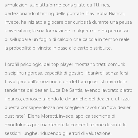
simulazioni su piattaforme consigliate da Tttlines,
perfezionando il timing delle puntate Play. Sofia Bianchi,
invece, ha iniziato a giocare per curiosità durante una pausa
universitaria; la sua formazione in algoritmi le ha permesso
di sviluppare un foglio di calcolo che calcola in tempo reale
la probabilità di vincita in base alle carte distribuite.
I profili psicologici dei top‑player mostrano tratti comuni:
disciplina rigorosa, capacità di gestire il bankroll senza farsi
travolgere dall’emozione e una lettura quasi istintiva delle
tendenze del dealer. Luca De Santis, avendo lavorato dietro
il banco, conosce a fondo le dinamiche del dealer e utilizza
questa consapevolezza per scegliere tavoli con “low dealer
bust rate”. Elena Moretti, invece, applica tecniche di
mindfulness per mantenere la concentrazione durante le
sessioni lunghe, riducendo gli errori di valutazione.