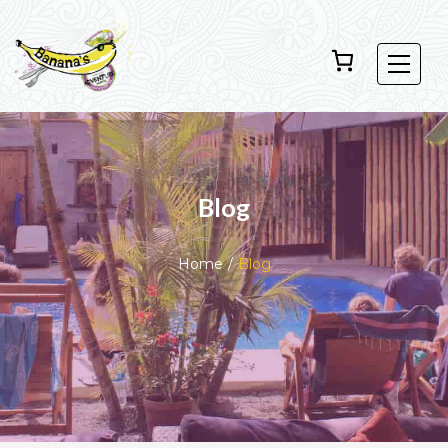
La
Dentro
La
Con
Las
Con
1
opción
casinozer
sfida
forest
plataformas
win
, los
inkabet
trovi
parte
arrow
recreativas
descargar
un
usuarios
con
entras
modernas
se
ambiente
chicken
en un
permiten
pueden
explica
di
Blog
royal
,
juego
a
acceder
en
gioco
dove
donde
numerosos
esta
che
a
ogni
cada
usuarios
página
privilegia
Home
/
Blog
round
decisión
explorar
diferentes
con
scelte
spinge
marca
ingresos
mercados
detalles
immediate
a
el
adicionales,
sobre
e
de
scegliere
ritmo
gracias
cómo
accesso
se
de la
a
apuestas
obtener
diretto
rischiare
partida.
promociones
y una
la
ai titoli
ancora
La
constantes,
aplicación
principali.
amplia
o
mecánica
sistemas
y
Passi
fermarsi.
premia
seguros,
selección