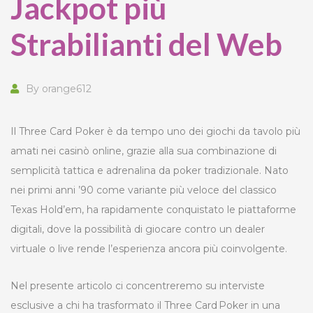
Jackpot più
flexibles
diariamente.
Strabilianti del Web
By orange612
Il Three Card Poker è da tempo uno dei giochi da tavolo più
amati nei casinò online, grazie alla sua combinazione di
semplicità tattica e adrenalina da poker tradizionale. Nato
nei primi anni ’90 come variante più veloce del classico
Texas Hold’em, ha rapidamente conquistato le piattaforme
digitali, dove la possibilità di giocare contro un dealer
virtuale o live rende l’esperienza ancora più coinvolgente.
Nel presente articolo ci concentreremo su interviste
esclusive a chi ha trasformato il Three Card Poker in una