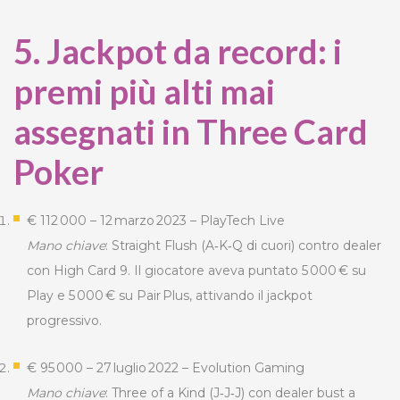
5. Jackpot da record: i
premi più alti mai
assegnati in Three Card
Poker
€ 112 000 – 12 marzo 2023 – PlayTech Live
Mano chiave
: Straight Flush (A‑K‑Q di cuori) contro dealer
con High Card 9. Il giocatore aveva puntato 5 000 € su
Play e 5 000 € su Pair Plus, attivando il jackpot
progressivo.
€ 95 000 – 27 luglio 2022 – Evolution Gaming
Mano chiave
: Three of a Kind (J‑J‑J) con dealer bust a