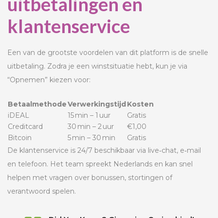
uitbetalingen en
klantenservice
Een van de grootste voordelen van dit platform is de snelle
uitbetaling. Zodra je een winstsituatie hebt, kun je via
“Opnemen” kiezen voor:
Betaalmethode
Verwerkingstijd
Kosten
iDEAL
15 min – 1 uur
Gratis
Creditcard
30 min – 2 uur
€1,00
Bitcoin
5 min – 30 min
Gratis
De klantenservice is 24/7 beschikbaar via live‑chat, e‑mail
en telefoon. Het team spreekt Nederlands en kan snel
helpen met vragen over bonussen, stortingen of
verantwoord spelen.