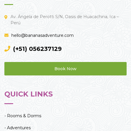
Av. Ángela de Perotti S/N, Oasis de Huacachina, Ica –
Perú
hello@bananasadventure.com
(+51) 056237129
Book Now
QUICK LINKS
- Rooms & Dorms
- Adventures