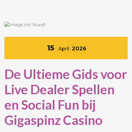
usarla
da una
Il ritmo
la
competencias
de
en
modalità
resta
atención
atractivas
dispositivos
all’altra
juegos.
serrato
y el
y
móviles.
seguendo
e non
momento
servicios
El
il tuo
concede
exacto
innovadores
contenido
ritmo,
pause
para
accesibles
describe
senza
inutili.
actuar.
a
el
passaggi
È
Es
través
15
2026
April
proceso
superflui.
pensato
ideal si
de
de
È una
per chi
te
mejores
instalación,
proposta
ama
atraen
casinos
la
De Ultieme Gids voor
adatta
decidere
experiencias
online
compatibilidad
a chi
in
rápidas
Peru
y el
vuole
fretta
con
para
Live Dealer Spellen
acceso
giocare
e
tensión
participantes
a las
in
convivere
constante.
interesados
en Social Fun bij
funciones
modo
con la
en
principales
fluido
pressione.
experiencias
desde
e
digitales
Gigaspinz Casino
la app.
senza
completas
distrazioni.
y