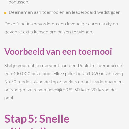
bonussen.
Deelnemen aan toernooien en leaderboard‑wedstrijden.
Deze functies bevorderen een levendige community en
geven je extra kansen om prijzen te winnen.
Voorbeeld van een toernooi
Stel je voor dat je meedoet aan een Roulette Toernooi met
een €10.000 prize pool. Elke speler betaalt €20 inschrijving.
Na 30 rondes staan de top‑3 spelers op het leaderboard en
ontvangen ze respectievelijk 50 %, 30 % en 20 % van de
pool.
Stap 5: Snelle