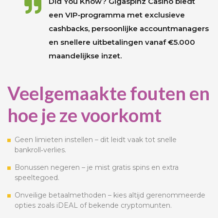
Did You Know? Gigaspinz Casino biedt
een VIP‑programma met exclusieve
cashbacks, persoonlijke accountmanagers
en snellere uitbetalingen vanaf €5.000
maandelijkse inzet.
Veelgemaakte fouten en
hoe je ze voorkomt
Geen limieten instellen – dit leidt vaak tot snelle
bankroll‑verlies.
Bonussen negeren – je mist gratis spins en extra
speeltegoed.
Onveilige betaalmethoden – kies altijd gerenommeerde
opties zoals iDEAL of bekende cryptomunten.