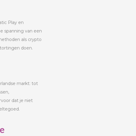
tic Play en
f de spanning van een
almethoden als crypto
stortingen doen.
landse markt: tot
ssen,
oor dat je niet
eeltegoed.
ie