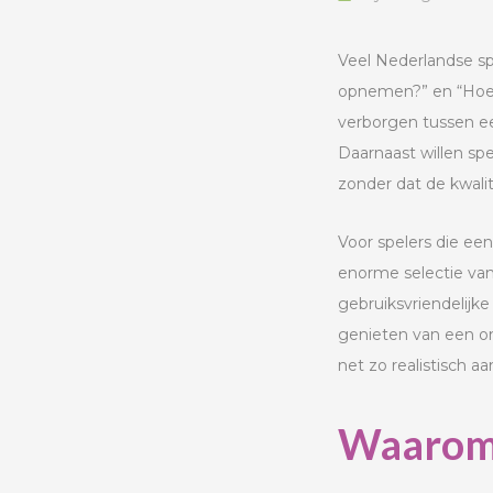
Veel Nederlandse sp
opnemen?” en “Hoe h
verborgen tussen ee
Daarnaast willen sp
zonder dat de kwalite
Voor spelers die ee
enorme selectie van
gebruiksvriendelijk
genieten van een onl
net zo realistisch a
Waarom 