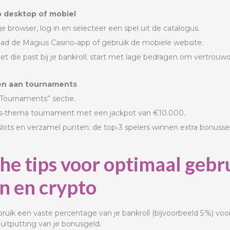
p desktop of mobiel
e browser, log in en selecteer een spel uit de catalogus.
ad de Magius Casino‑app of gebruik de mobiele website.
t die past bij je bankroll; start met lage bedragen om vertrouwd
en aan tournaments
“Tournaments” sectie.
as‑thema tournament met een jackpot van €10.000.
 slots en verzamel punten; de top‑3 spelers winnen extra bonussen
he tips voor optimaal gebr
n en crypto
bruik een vaste percentage van je bankroll (bijvoorbeeld 5 %) voor
 uitputting van je bonusgeld.