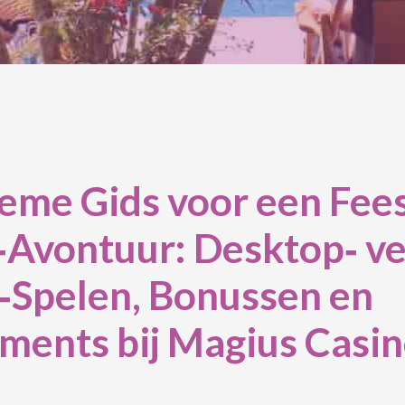
eme Gids voor een Fees
‑Avontuur: Desktop‑ v
‑Spelen, Bonussen en
ments bij Magius Casi