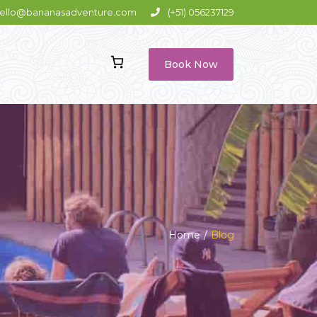
ello@bananasadventure.com
(+51) 056237129
Book Now
r
se explica en esta página
ambiente di gioco che
royal
, dove ogni round
 un juego donde cada
as modernas permiten a
eden acceder a diferentes
ener la aplicación y usarla
 accesso diretto ai titoli
re ancora o fermarsi. Il
la partida. La mecánica
 ingresos adicionales,
a amplia selección de
contenido describe el
lità all’altra seguendo il tuo
ncede pause inutili. È
mento exacto para actuar.
tantes, sistemas seguros,
ompatibilidad y el acceso a
flui. È una proposta adatta
e in fretta e convivere con
encias rápidas con tensión
servicios innovadores
sde la app.
fluido e senza distrazioni.
res casinos online Peru
os en experiencias digitales
amente.
Home
/
Blog