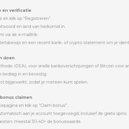
e en verificatie
 en klik op “Registreren”.
chtwoord en land van herkomst in.
t via de e‑maillink.
teitsbewijs en een recent bank‑ of crypto‑statement om je identit
en doen
thode: iDEAL voor snelle bankoverschrijvingen of Bitcoin voor an
 bedrag in en bevestig.
ect bijgewerkt, zodat je meteen kunt spelen.
tbonus claimen
iepagina en klik op “Claim bonus”.
tomatisch aan je account toegevoegd, inclusief de gratis spins.
reisten: meestal 30‑40× de bonuswaarde.