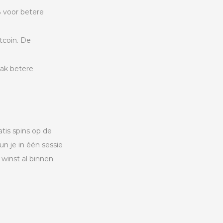
% voor betere
itcoin. De
ak betere
tis spins op de
un je in één sessie
 winst al binnen