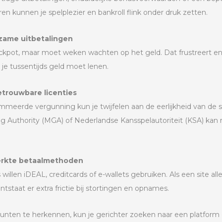
n kunnen je spelplezier en bankroll flink onder druk zetten.
zame uitbetalingen
ackpot, maar moet weken wachten op het geld. Dat frustreert en 
 je tussentijds geld moet lenen.
trouwbare licenties
eerde vergunning kun je twijfelen aan de eerlijkheid van de s
 Authority (MGA) of Nederlandse Kansspelautoriteit (KSA) kan ri
erkte betaalmethoden
willen iDEAL, creditcards of e-wallets gebruiken. Als een site al
ntstaat er extra frictie bij stortingen en opnames.
unten te herkennen, kun je gerichter zoeken naar een platform da