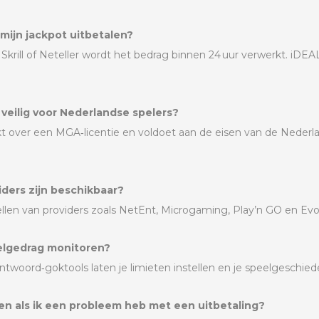
 mijn jackpot uitbetalen?
ls Skrill of Neteller wordt het bedrag binnen 24 uur verwerkt. i
 veilig voor Nederlandse spelers?
hikt over een MGA‑licentie en voldoet aan de eisen van de Nederl
iders zijn beschikbaar?
llen van providers zoals NetEnt, Microgaming, Play’n GO en Ev
eelgedrag monitoren?
ntwoord‑goktools laten je limieten instellen en je speelgeschiede
en als ik een probleem heb met een uitbetaling?