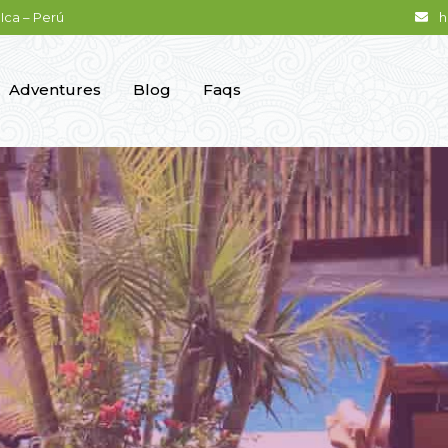
Ica – Perú
h
Adventures
Blog
Faqs
La opción
inkabet descarga
Dentro
casinozer
trovi un 
La sfida parte con
chicken 
Con
forest arrow
entras en
Las plataformas recreativ
Con
1 win
, los usuarios pu
con detalles sobre cómo obt
privilegia scelte immediate e
spinge a scegliere se rischia
decisión marca el ritmo de 
numerosos usuarios explorar
mercados de apuestas y un
en dispositivos móviles. El 
principali. Passi da una moda
ritmo resta serrato e non co
premia la atención y el mo
gracias a promociones cons
proceso de instalación, la c
ritmo, senza passaggi super
juegos.
pensato per chi ama decider
Es ideal si te atraen experi
competencias atractivas y 
las funciones principales de
a chi vuole giocare in modo 
la pressione.
constante.
accesibles a través de
mejo
para participantes interesad
completas y flexibles diari