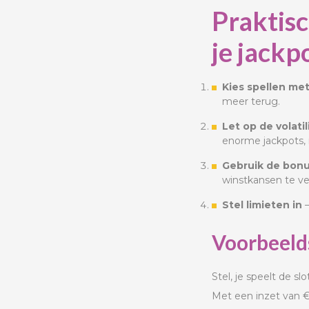
Praktisc
je jackp
Kies spellen me
meer terug.
Let op de volatil
enorme jackpots,
Gebruik de bonu
winstkansen te v
Stel limieten in
–
Voorbeeld
Stel, je speelt de sl
Met een inzet van €1