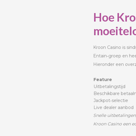
Hoe Kro
moeitel
Kroon Casino is sin
Entain‑groep en hee
Hieronder een overz
Feature
Uitbetalingstijd
Beschikbare betaa
Jackpot‑selectie
Live dealer aanbod
Snelle uitbetalinge
Kroon Casino een ec