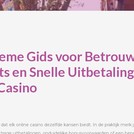
ieme Gids voor Betrou
s en Snelle Uitbetaling
Casino
dat elk online casino dezelfde kansen biedt. In de praktijk merk j
rage uitbetalingen, onduidelijke bonusvoorwaarden of een bep