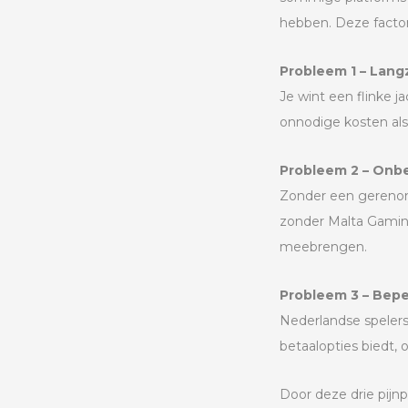
hebben. Deze factore
Probleem 1 – Lang
Je wint een flinke j
onnodige kosten als
Probleem 2 – Onbe
Zonder een gerenomm
zonder Malta Gaming
meebrengen.
Probleem 3 – Bep
Nederlandse spelers 
betaalopties biedt, o
Door deze drie pijnp