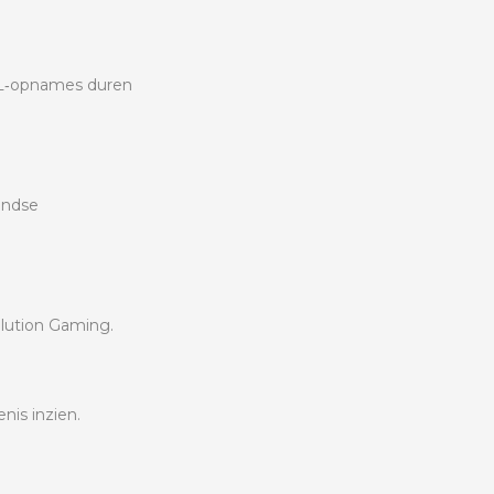
DEAL‑opnames duren
andse
olution Gaming.
nis inzien.