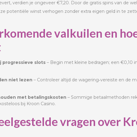
levert, verdien je ongeveer €7,20. Door de gratis spins van de 
eze potentiële winst verhogen zonder extra eigen geld in te zett
rkomende valkuilen en hoe 
t
j progressieve slots
– Begin met kleine bedragen; een €0,10 i
en niet lezen
– Controleer altijd de wagering‑vereiste en de 
houden met betalingskosten
– Sommige betaalmethoden reke
osteloos bij Kroon Casino.
eelgestelde vragen over K