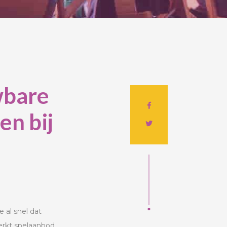
wbare
en bij
e al snel dat
erkt spelaanbod