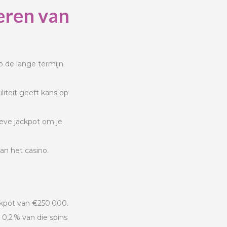
eren van
p de lange termijn
iliteit geeft kans op
ieve jackpot om je
n het casino.
kpot van €250.000.
 0,2 % van die spins