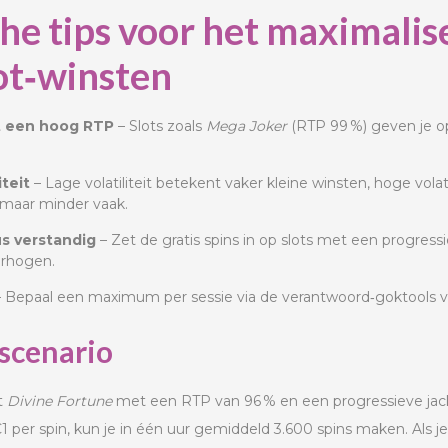
he tips voor het maximalis
ot‑winsten
t een hoog RTP
– Slots zoals
Mega Joker
(RTP 99 %) geven je o
iteit
– Lage volatiliteit betekent vaker kleine winsten, hoge volat
 maar minder vaak.
s verstandig
– Zet de gratis spins in op slots met een progress
erhogen.
 Bepaal een maximum per sessie via de verantwoord‑goktools va
scenario
ot
Divine Fortune
met een RTP van 96 % en een progressieve jac
 per spin, kun je in één uur gemiddeld 3.600 spins maken. Als je