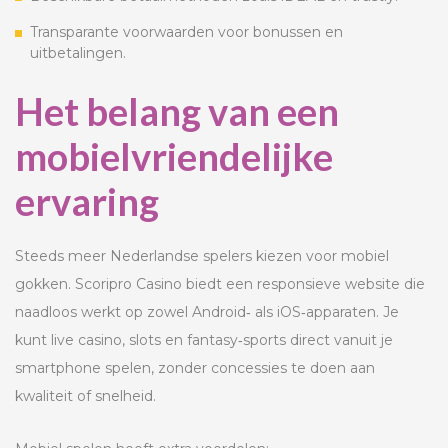
Transparante voorwaarden voor bonussen en
uitbetalingen.
Het belang van een
mobielvriendelijke
ervaring
Steeds meer Nederlandse spelers kiezen voor mobiel
gokken. Scoripro Casino biedt een responsieve website die
naadloos werkt op zowel Android‑ als iOS‑apparaten. Je
kunt live casino, slots en fantasy‑sports direct vanuit je
smartphone spelen, zonder concessies te doen aan
kwaliteit of snelheid.