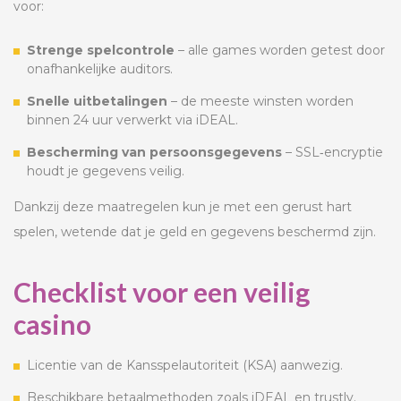
voor:
Strenge spelcontrole
– alle games worden getest door
onafhankelijke auditors.
Snelle uitbetalingen
– de meeste winsten worden
binnen 24 uur verwerkt via iDEAL.
Bescherming van persoonsgegevens
– SSL‑encryptie
houdt je gegevens veilig.
Dankzij deze maatregelen kun je met een gerust hart
spelen, wetende dat je geld en gegevens beschermd zijn.
Checklist voor een veilig
casino
Licentie van de Kansspelautoriteit (KSA) aanwezig.
Beschikbare betaalmethoden zoals iDEAL en trustly.