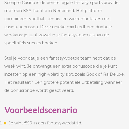
Scoripro Casino is de eerste legale fantasy‑sports provider
met een KSA‑licentie in Nederland. Het platform
combineert voetbal‑, tennis‑ en wielrenfantasies met
casino‑bonussen. Deze unieke mix biedt een dubbele
win‑kans: je kunt zowel in je fantasy‑team als aan de
speeltafels succes boeken.
Stel je voor dat je een fantasy‑voetbalteam hebt dat de
week wint. Je ontvangt een extra bonuscode die je kunt
inzetten op een high‑volatility slot, zoals Book of Ra Deluxe.
Het resultaat? Een grotere potentiële uitbetaling wanneer
de bonusronde wordt geactiveerd.
Voorbeeldscenario
Je wint €50 in een fantasy‑wedstrijd.