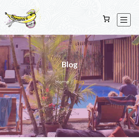
La
Dentro
La
Con
Las
Con
1
opción
casinozer
sfida
forest
plataformas
win
, los
inkabet
trovi
parte
arrow
recreativas
descargar
un
usuarios
con
entras
modernas
se
ambiente
chicken
en un
permiten
pueden
explica
di
Blog
royal
,
juego
a
acceder
en
gioco
dove
donde
numerosos
esta
che
a
ogni
cada
usuarios
página
privilegia
Home
/
Blog
round
decisión
explorar
diferentes
con
scelte
spinge
marca
ingresos
mercados
detalles
immediate
a
el
adicionales,
sobre
e
de
scegliere
ritmo
gracias
cómo
accesso
se
de la
a
apuestas
obtener
diretto
rischiare
partida.
promociones
y una
la
ai titoli
ancora
La
constantes,
aplicación
principali.
amplia
o
mecánica
sistemas
y
Passi
fermarsi.
premia
seguros,
selección