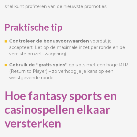
snel kunt profiteren van de nieuwste promoties.
Praktische tip
Controleer de bonusvoorwaarden
voordat je
accepteert. Let op de maximale inzet per ronde en de
vereiste omzet (wagering).
Gebruik de “gratis spins”
op slots met een hoge RTP
(Return to Player) – zo verhoog je je kans op een
winstgevende ronde.
Hoe fantasy sports en
casinospellen elkaar
versterken