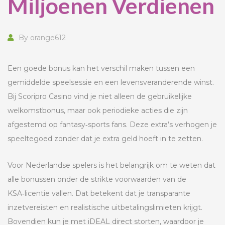
Miljoenen Verdienen
flexibles
diariamente.
By orange612
Een goede bonus kan het verschil maken tussen een
gemiddelde speelsessie en een levensveranderende winst.
Bij Scoripro Casino vind je niet alleen de gebruikelijke
welkomstbonus, maar ook periodieke acties die zijn
afgestemd op fantasy‑sports fans. Deze extra’s verhogen je
speeltegoed zonder dat je extra geld hoeft in te zetten.
Voor Nederlandse spelers is het belangrijk om te weten dat
alle bonussen onder de strikte voorwaarden van de
KSA‑licentie vallen. Dat betekent dat je transparante
inzetvereisten en realistische uitbetalingslimieten krijgt.
Bovendien kun je met iDEAL direct storten, waardoor je