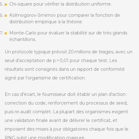
Chi‑square pour vérifier la distribution uniforme.
Kolmogorov‑Smirnov pour comparer la fonction de
distribution empirique à la théorie.
Monte‑Carlo pour évaluer la stabilité sur de très grands
échantillons.
Un protocole typique prévoit 20 millions de tirages, avec un
seuil d’acceptation de p > 0,01 pour chaque test. Les
résultats sont consignés dans un rapport de conformité
signé par l’organisme de certification.
En cas d’écart, le fournisseur doit établir un plan d’action :
correction du code, renforcement du processus de seed,
puis re‑audit complet. La plupart des organismes exigent
une validation finale avant de délivrer le certificat, et
imposent des mises à jour obligatoires chaque fois que le
RNG subit une modification majeure.