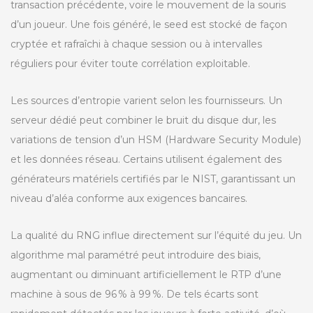
transaction précédente, voire le mouvement de la souris
d’un joueur. Une fois généré, le seed est stocké de façon
cryptée et rafraîchi à chaque session ou à intervalles
réguliers pour éviter toute corrélation exploitable.
Les sources d’entropie varient selon les fournisseurs. Un
serveur dédié peut combiner le bruit du disque dur, les
variations de tension d’un HSM (Hardware Security Module)
et les données réseau. Certains utilisent également des
générateurs matériels certifiés par le NIST, garantissant un
niveau d’aléa conforme aux exigences bancaires.
La qualité du RNG influe directement sur l’équité du jeu. Un
algorithme mal paramétré peut introduire des biais,
augmentant ou diminuant artificiellement le RTP d’une
machine à sous de 96 % à 99 %. De tels écarts sont