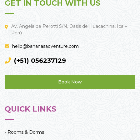
GET IN TOUCH WITH US
Av. Ángela de Perotti S/N, Oasis de Huacachina, Ica –
Perú
hello@bananasadventure.com
(+51) 056237129
Book Now
QUICK LINKS
- Rooms & Dorms