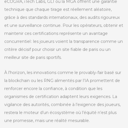
eCOGRA, iTech Labs, GLI ou la MGA offrent une garantie
technique que chaque tirage est réellement aléatoire,
grâce à des standards internationaux, des audits rigoureux
et une surveillance continue. Pour les opérateurs, obtenir et
maintenir ces certifications représente un avantage
concurrentiel : les joueurs voient la transparence comme un
critère décisif pour choisir un site fiable de paris ou un
meilleur site de paris sportifs.
À l’horizon, les innovations comme le provably‑fair basé sur
la blockchain ou les RNG alimentés par l’IA promettent de
renforcer encore la confiance, à condition que les
organismes de certification adaptent leurs exigences. La
vigilance des autorités, combinée à l’exigence des joueurs,
restera le moteur d’un écosystème où l’équité n’est plus
une promesse, mais une réalité mesurable.