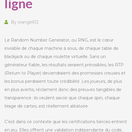
ligne
flexibles
diariamente.
By orange612
Le Random Number Generator, ou RNG, est le cœur
invisible de chaque machine à sous, de chaque table de
blackjack ou de chaque roulette virtuelle. Sans un
générateur fiable, les résultats seraient prévisibles, les RTP
(Return to Player) deviendraient des promesses creuses et
les bonus perdraient toute crédibilité. Les joueurs, de plus
en plus avertis, réclament donc des preuves tangibles de
transparence : ils veulent savoir que chaque spin, chaque
tirage de cartes, est réellement aléatoire.
C’est dans ce contexte que les certifications tierces entrent
en jeu. Elles offrent une validation indépendante du code,