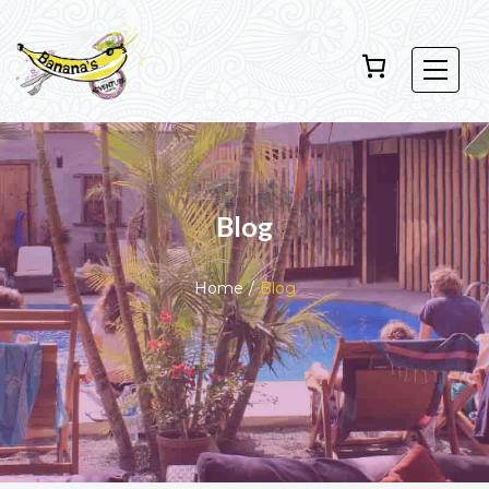
La
Dentro
La
Con
Las
Con
1
opción
casinozer
sfida
forest
plataformas
win
, los
inkabet
trovi
parte
arrow
recreativas
descargar
un
usuarios
con
entras
modernas
se
ambiente
chicken
en un
permiten
pueden
explica
di
Blog
royal
,
juego
a
acceder
en
gioco
dove
donde
numerosos
esta
che
a
ogni
cada
usuarios
página
privilegia
Home
/
Blog
round
decisión
explorar
diferentes
con
scelte
spinge
marca
ingresos
mercados
detalles
immediate
a
el
adicionales,
sobre
e
de
scegliere
ritmo
gracias
cómo
accesso
se
de la
a
apuestas
obtener
diretto
rischiare
partida.
promociones
y una
la
ai titoli
ancora
La
constantes,
aplicación
principali.
amplia
o
mecánica
sistemas
y
Passi
fermarsi.
premia
seguros,
selección