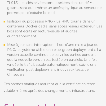
TLS 1.3. Les clés privées sont stockées dans un HSM,
garantissant que même un accès physique au serveur ne
permet pas d’extraire la seed.
Isolation du processus RNG – Le RNG tourne dans un
conteneur Docker dédié, sans accès réseau extérieur. Les
logs sont écrits en lecture‑seule et audités
quotidiennement.
Mise à jour sans interruption – Lors d’une mise à jour du
RNG, le système utilise un « blue‑green deployment ». La
version actuelle continue de servir les parties pendant
que la nouvelle version est testée en parallèle. Une fois
validée, le trafic bascule automatiquement, suivi d’une
vérification post‑déploiement (nouveaux tests de
Chi‑square).
Ces bonnes pratiques assurent que la certification reste
valable même après des changements d’infrastructure.