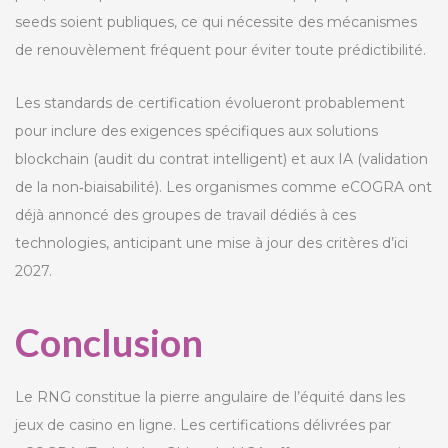
seeds soient publiques, ce qui nécessite des mécanismes
de renouvèlement fréquent pour éviter toute prédictibilité.
Les standards de certification évolueront probablement
pour inclure des exigences spécifiques aux solutions
blockchain (audit du contrat intelligent) et aux IA (validation
de la non‑biaisabilité). Les organismes comme eCOGRA ont
déjà annoncé des groupes de travail dédiés à ces
technologies, anticipant une mise à jour des critères d’ici
2027.
Conclusion
Le RNG constitue la pierre angulaire de l’équité dans les
jeux de casino en ligne. Les certifications délivrées par