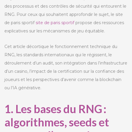
des processus et des contrôles de sécurité qui entourent le
RNG. Pour ceux qui souhaitent approfondir le sujet, le site
de paris sportif
site de paris sportif
propose des ressources
explicatives sur les mécanismes de jeu équitable.
Cet article décortique le fonctionnement technique du
RNG, les standards internationaux qui le régissent, le
déroulement d’un audit, son intégration dans l’infrastructure
d’un casino, l’impact de la certification sur la confiance des
joueurs et les perspectives d’avenir comme la blockchain
ou l’IA générative.
1. Les bases du RNG :
algorithmes, seeds et