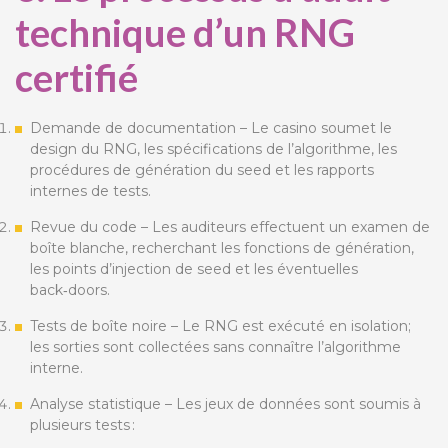
technique d’un RNG
certifié
Demande de documentation – Le casino soumet le
design du RNG, les spécifications de l’algorithme, les
procédures de génération du seed et les rapports
internes de tests.
Revue du code – Les auditeurs effectuent un examen de
boîte blanche, recherchant les fonctions de génération,
les points d’injection de seed et les éventuelles
back‑doors.
Tests de boîte noire – Le RNG est exécuté en isolation;
les sorties sont collectées sans connaître l’algorithme
interne.
Analyse statistique – Les jeux de données sont soumis à
plusieurs tests :